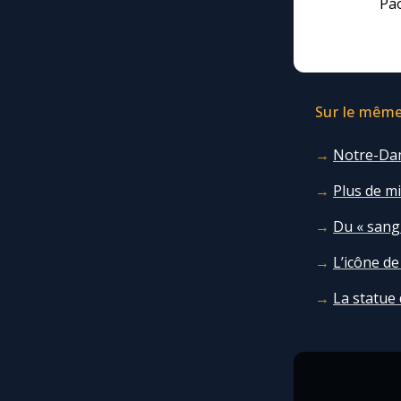
Pao
Sur le même 
Notre-Dam
Plus de m
Du « sang »
L’icône d
La statue