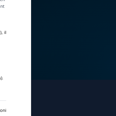
ent
, il
).
oni