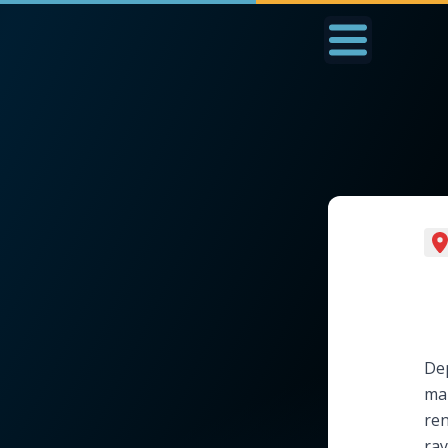
Accueil
La Messe
Aujourd'hui
Nous
◼︎
1000 Raisons de Croire
◼︎
Prier au quotidien
L'actualité de la
Avec Thérèse de Li
semaine
L'Évangile chaque j
Dep
La chaîne Youtube
mar
Les premiers same
ren
La newsletter
du mois
ray