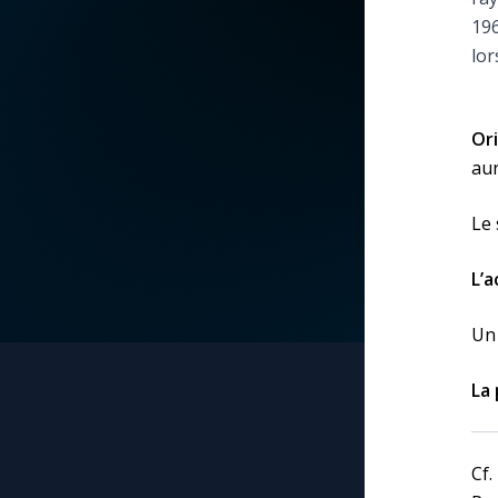
196
La vidéo de la semaine
Marie qui défait les
lor
nœuds
Le compte Tiktok
Me consacrer à Jé
Or
par Marie
Le magazine
aur
Mes intentions de
Le 
Le site internet
prière
L’a
Questions-réponses
Une Minute avec M
Un 
Une neuvaine
La 
Cf