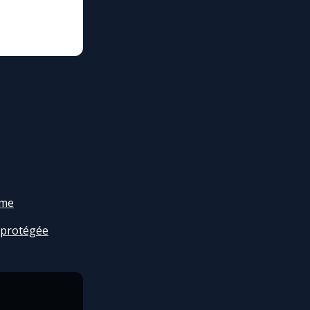
ome
 protégée