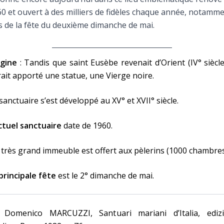
Faire un don
0 et ouvert à des milliers de fidèles chaque année, notamm
s de la fête du deuxième dimanche de mai.
Marie de Nazareth
sus
igine
: Tandis que saint Eusèbe revenait d’Orient (IV° siècle)
ait apporté une statue, une Vierge noire.
sanctuaire s’est développé au XV° et XVII° siècle.
ctuel sanctuaire
date de 1960.
arie
très grand immeuble est offert aux pèlerins (1000 chambres
principale fête
est le 2° dimanche de mai.
. Domenico MARCUZZI, Santuari mariani d’Italia, edizi