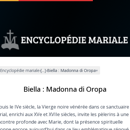
 soutenir
À propos
Facebook
Infos légales
Encyclopédie mariale
›
[...]
›
Biella : Madonna di Oropa
▾
◼︎
À la une
sieux
1000 Raisons de Croire
Biella : Madonna di Oropa
our
Chapelet pour le monde
uis le IVe siècle, la Vierge noire vénérée dans ce sanctuaire
ial, enrichi aux XVe et XVIIe siècles, invite les pèlerins à une
dis
Contact
contre profonde avec Marie, dont la présence spirituelle
onne encore aujourd’hui dans ce lieu emblématique rénové