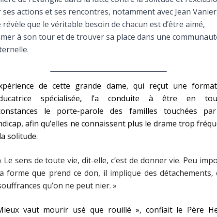
Faire un don
 ses actions et ses rencontres, notamment avec Jean Vanier
e révèle que le véritable besoin de chacun est d’être aimé,
Marie de Nazareth
imer à son tour et de trouver sa place dans une communaut
ternelle.
sus
expérience de cette grande dame, qui reçut une format
éducatrice spécialisée, l’a conduite à être en tou
rconstances le porte-parole des familles touchées par
dicap, afin qu’elles ne connaissent plus le drame trop fréq
arie
la solitude.
« Le sens de toute vie, dit-elle, c’est de donner vie. Peu imp
la forme que prend ce don, il implique des détachements,
souffrances qu’on ne peut nier. »
Mieux vaut mourir usé que rouillé », confiait le Père He