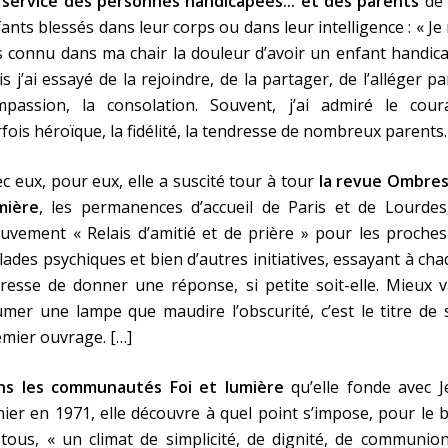
 service des personnes handicapées... et des parents
de 
ants blessés dans leur corps ou dans leur intelligence : « Je 
 connu dans ma chair la douleur d’avoir un enfant handic
s j’ai essayé de la rejoindre, de la partager, de l’alléger pa
mpassion, la consolation. Souvent, j’ai admiré le cour
fois héroïque, la fidélité, la tendresse de nombreux parents.
c eux, pour eux, elle a suscité tour à tour
la revue Ombres
mière
, les permanences d’accueil de Paris et de Lourdes,
vement « Relais d’amitié et de prière » pour les proches
ades psychiques et bien d’autres initiatives, essayant à ch
resse de donner une réponse, si petite soit-elle. Mieux 
umer une lampe que maudire l’obscurité, c’est le titre de
mier ouvrage. […]
ns les communautés Foi et lumière
qu’elle fonde avec J
ier en 1971, elle découvre à quel point s’impose, pour le 
tous, « un climat de simplicité, de dignité, de communio