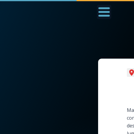
Accueil
La Messe
Aujourd'hui
Nous
◼︎
1000 Raisons de Croire
◼︎
Prier au quotidien
L'actualité de la
Avec Thérèse de Li
semaine
L'Évangile chaque j
Ma
La chaîne Youtube
con
Les premiers same
des
La newsletter
du mois
lum