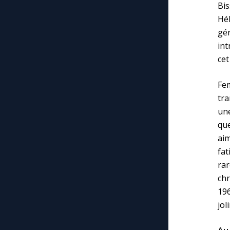
Bi
Hél
gé
int
cet
Fe
tr
une
que
aim
fat
rar
ch
196
jol