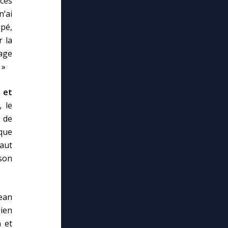
ces
n’ai
apé,
r la
age
 »
 et
 le
 de
aque
vaut
 son
ean
bien
n et