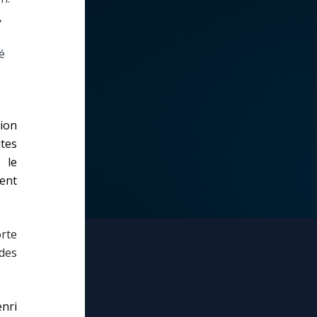
,
é
ion
tes
 le
uent
orte
 des
nri