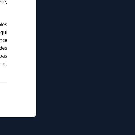
re,
les
qui
ance
des
 pas
r et