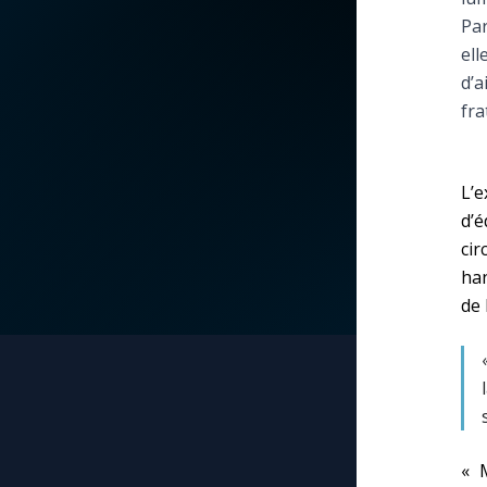
Par
La vidéo de la semaine
Marie qui défait les
ell
nœuds
d’a
Le compte Tiktok
fra
Me consacrer à Jé
par Marie
Le magazine
L’
Mes intentions de
d’
Le site internet
prière
ci
han
Questions-réponses
Une Minute avec M
de 
Une neuvaine
« 