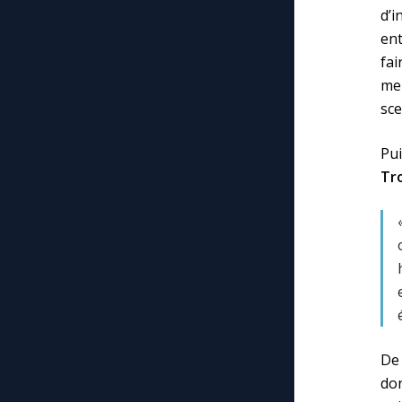
d’
ent
fai
me
sce
Pui
Tr
De 
don