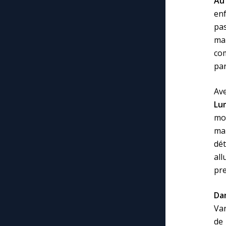
Au
enf
pas
mai
co
par
Ave
Lu
mou
mal
dét
all
pre
Da
Van
de 