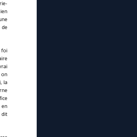
ie-
bien
une
e de
foi
ire
vrai
, on
, la
erne
ice
 en
 dit