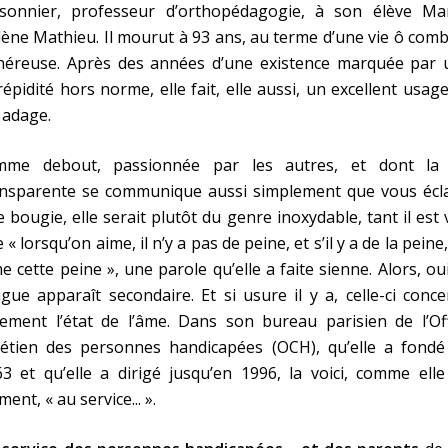
ssonnier, professeur d’orthopédagogie, à son élève Mar
ène Mathieu. Il mourut à 93 ans, au terme d’une vie ô com
néreuse. Après des années d’une existence marquée par 
répidité hors norme, elle fait, elle aussi, un excellent usag
 adage.
mme debout, passionnée par les autres, et dont la 
ansparente se communique aussi simplement que vous écla
 bougie, elle serait plutôt du genre inoxydable, tant il est 
 « lorsqu’on aime, il n’y a pas de peine, et s’il y a de la peine
e cette peine », une parole qu’elle a faite sienne. Alors, oui
igue apparaît secondaire. Et si usure il y a, celle-ci conc
ement l’état de l’âme. Dans son bureau parisien de l’Off
rétien des personnes handicapées (OCH), qu’elle a fondé
3 et qu’elle a dirigé jusqu’en 1996, la voici, comme elle
iment, « au service... ».