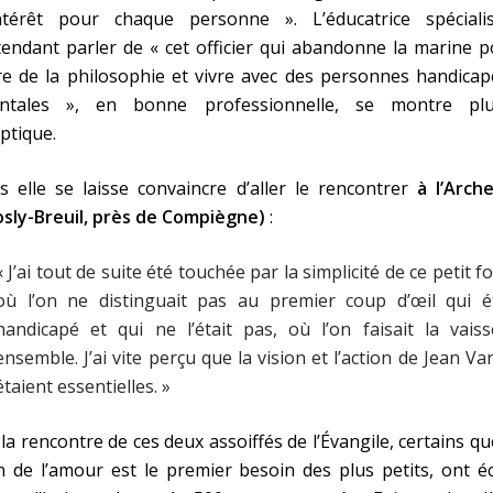
intérêt pour chaque personne ». L’éducatrice spécialis
endant parler de « cet officier qui abandonne la marine 
re de la philosophie et vivre avec des personnes handica
ntales », en bonne professionnelle, se montre plu
ptique.
s elle se laisse convaincre d’aller le rencontrer
à l’Arch
osly-Breuil, près de Compiègne)
:
« J’ai tout de suite été touchée par la simplicité de ce petit f
où l’on ne distinguait pas au premier coup d’œil qui ét
handicapé et qui ne l’était pas, où l’on faisait la vaiss
ensemble. J’ai vite perçu que la vision et l’action de Jean Va
étaient essentielles. »
la rencontre de ces deux assoiffés de l’Évangile, certains qu
 de l’amour est le premier besoin des plus petits, ont é