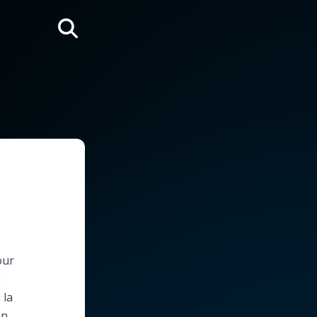
Rechercher
our
e
 la
on.