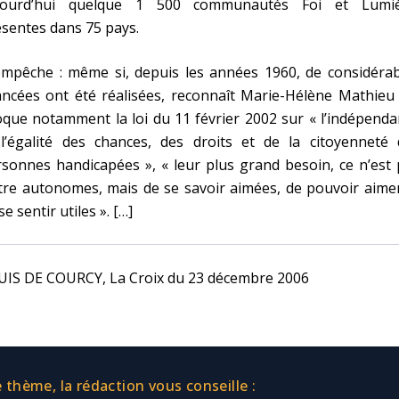
jourd’hui quelque 1 500 communautés Foi et Lumiè
sentes dans 75 pays.
empêche : même si, depuis les années 1960, de considérab
ncées ont été réalisées, reconnaît Marie-Hélène Mathieu 
que notamment la loi du 11 février 2002 sur « l’indépend
 l’égalité des chances, des droits et de la citoyenneté 
sonnes handicapées », « leur plus grand besoin, ce n’est
tre autonomes, mais de se savoir aimées, de pouvoir aime
se sentir utiles ». […]
UIS DE COURCY, La Croix du 23 décembre 2006
thème, la rédaction vous conseille :