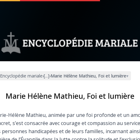
 soutenir
À propos
Facebook
Infos légales
Encyclopédie mariale
›
[...]
›
Marie Hélène Mathieu, Foi et lumière
▾
◼︎
À la une
sieux
1000 Raisons de Croire
Marie Hélène Mathieu, Foi et lumière
our
Chapelet pour le monde
rie-Hélène Mathieu, animée par une foi profonde et un am
cret, s’est consacrée avec courage et compassion au servic
dis
Contact
 personnes handicapées et de leurs familles, incarnant ainsi
ière de l’Évangile dans la lutte contre la solitude et l’exclusi