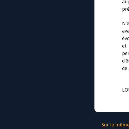
au
pré
N’
ava
évo
et
per
d’ê
de 
LO
Sur le même 