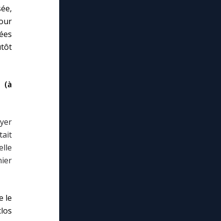
ée,
pour
pées
tôt
e (à
oyer
ait
elle
nier
e le
clos