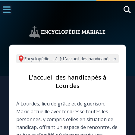
Accueil
La Messe
Aujourd'hui
Nous souten
Encyclopédie mariale
›
[...]
›
L'accueil des handicapés à Lourdes
▾
◼︎
1000 Raisons de Croire
L'accueil des handicapés à
L'actualité de la semaine
Lourdes
La chaîne Youtube
À Lourdes, lieu de grâce et de guérison,
Marie accueille avec tendresse toutes les
La newsletter
personnes, y compris celles en situation de
handicap, offrant un espace de rencontre, de
La vidéo de la semaine