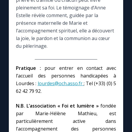
prière et d’amitié où chacun peut vivre
pleinement sa foi. Le témoignage d’Anne
Le compte Tiktok
Estelle révèle comment, guidée par la
présence maternelle de Marie et
l’accompagnement spirituel, elle a découvert
Le magazine
la joie, le pardon et la communion au cœur
du pèlerinage.
Le site internet
Questions-réponses
Pratique :
pour entrer en contact avec
l’accueil des personnes handicapées à
Lourdes :
lourdes@och.asso.fr
; Tel (+33) (0) 5
◼︎
Prier au quotidien
62 42 79 92.
Avec Thérèse de Lisieux
N.B. L’association « Foi et lumière »
fondée
par Marie-Hélène Mathieu, est
L'Évangile chaque jour
particulièrement active dans
l’accompagnement des personnes
Les premiers samedis du mois