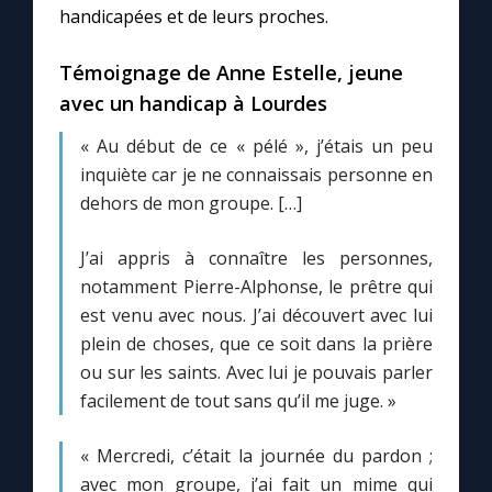
handicapées et de leurs proches.
Marie qui défait les nœuds
Témoignage de Anne Estelle, jeune
avec un handicap à Lourdes
Me consacrer à Jésus par Marie
« Au début de ce « pélé », j’étais un peu
inquiète car je ne connaissais personne en
Mes intentions de prière
dehors de mon groupe. […]
Une Minute avec Marie
J’ai appris à connaître les personnes,
notamment Pierre-Alphonse, le prêtre qui
Une neuvaine
est venu avec nous. J’ai découvert avec lui
plein de choses, que ce soit dans la prière
ou sur les saints. Avec lui je pouvais parler
◼︎
À la une
facilement de tout sans qu’il me juge. »
1000 Raisons de Croire
« Mercredi, c’était la journée du pardon ;
avec mon groupe, j’ai fait un mime qui