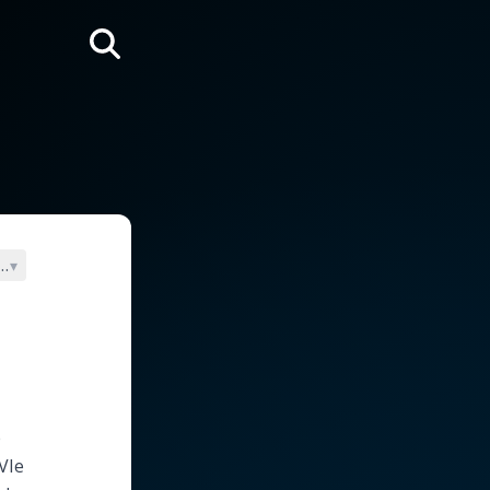
Rechercher
cles
▾
e
VIe