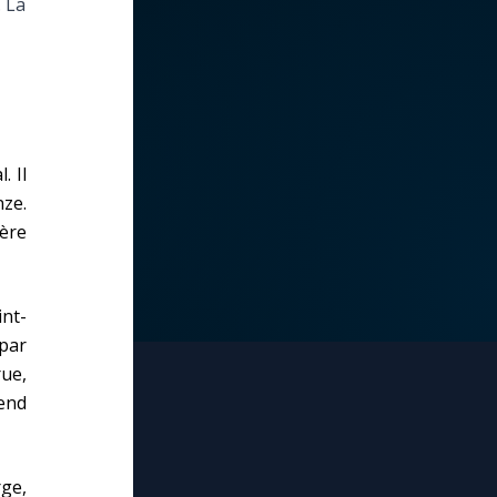
. La
. Il
nze.
'ère
nt-
par
rue,
rend
rge,