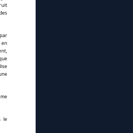
uit
 des
par
e en
ent,
ique
ise
une
dème
 le