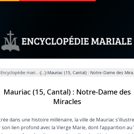
 soutenir
À propos
Facebook
Infos légales
Encyclopédie mariale
›
[...]
›
Mauriac (15, Cantal) : Notre-Dame des Mira
◼︎
À la une
sieux
1000 Raisons de Croire
Mauriac (15, Cantal) : Notre-Dame des
Miracles
our
Chapelet pour le monde
rée dans une histoire millénaire, la ville de Mauriac s’illustr
dis
Contact
 son lien profond avec la Vierge Marie, dont l’apparition au 