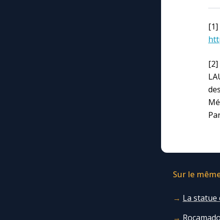
[
htt
[2
LA
des
Mét
Par
Sur le même 
La statue
Rocamadou