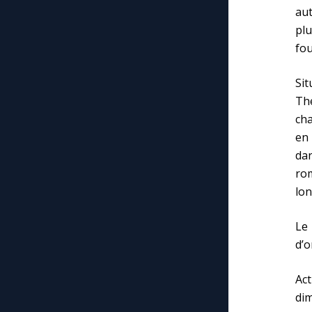
au
plu
fou
Si
Thé
cha
en 
da
ro
lon
Le 
d’o
Ac
dim