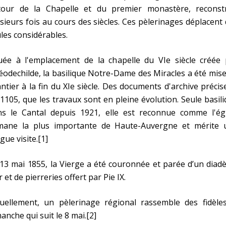
tour de la Chapelle et du premier monastère, reconstr
sieurs fois au cours des siècles. Ces pèlerinages déplacent
les considérables.
tuée à l'emplacement de la chapelle du VIe siècle créée 
odechilde, la basilique Notre-Dame des Miracles a été mis
ntier à la fin du XIe siècle. Des documents d'archive précis
1105, que les travaux sont en pleine évolution. Seule basil
ns le Cantal depuis 1921, elle est reconnue comme l'égl
mane la plus importante de Haute-Auvergne et mérite 
gue visite.[1]
13 mai 1855, la Vierge a été couronnée et parée d’un dia
r et de pierreries offert par Pie IX.
tuellement, un pèlerinage régional rassemble des fidèles
anche qui suit le 8 mai.[2]