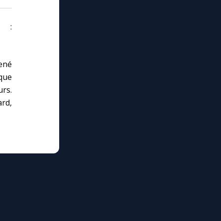
 :
ené
que
urs.
rd,