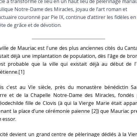
cle a transformé ce lieu en un haut lieu de pèlerinage marial
Faire un don
ilique Notre-Dame des Miracles, joyau de l’art roman et
ctuaire couronné par Pie IX, continue d’attirer les fidèles en
Marie de Nazareth
te de grâce et de dévotion.
sus
ville de Mauriac est l'une des plus anciennes cités du Cantal
stait déjà une implantation de population, dès l'âge de bro
est probable que la ville qui existait déjà au début de l
étienne.[1]
arie
is c'est au VIe siècle, près du monastère bénédictin Sai
erre et de la Chapelle Notre-Dame des Miracles, fondés 
odechilde fille de Clovis (à qui la Vierge Marie était appa
nant la place d’une cérémonie païenne [2]) que Mauriac p
 essor.
cité devient un grand centre de pèlerinage dédiés à la Vie