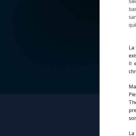
siè
bas
La vidéo de la semaine
Marie qui défait les
san
nœuds
quê
Le compte Tiktok
Me consacrer à Jé
par Marie
Le magazine
La 
exi
Mes intentions de
Le site internet
Il 
prière
chr
Questions-réponses
Une Minute avec M
Ma
Pi
Une neuvaine
Thé
pre
son
La 