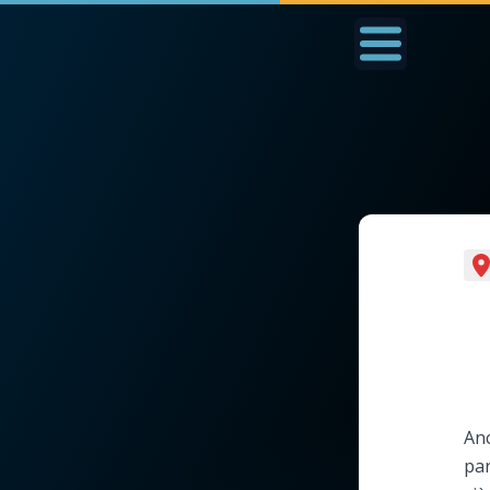
Accueil
La Messe
Aujourd'hui
Nous
◼︎
1000 Raisons de Croire
◼︎
Prier au quotidien
L'actualité de la
Avec Thérèse de Li
semaine
L'Évangile chaque j
La chaîne Youtube
Anc
Les premiers same
par
La newsletter
du mois