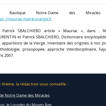
1] Basilique Notre-Dame des Miracles
ps ://mauriac.mairie.orange.fr
] Patrick SBALCHIERO article « Mauriac », dans : R
URENTIN et Patrick SBALCHIERO, Dictionnaire encyclopédi
 apparitions de la Vierge. Inventaire des origines à nos jo
hodologie, prosopopée, approche interdisciplinaire, Faya
is 2007.
thème, la rédaction vous conseille :
 de Notre Dame des Miracles
r, le Lourdes du Moyen Âge