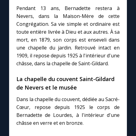
Pendant 13 ans, Bernadette restera à
Nevers, dans la Maison-Mère de cette
Marie qui défait les nœuds
Congrégation. Sa vie simple et ordinaire est
toute entière livrée à Dieu et aux autres. À sa
Me consacrer à Jésus par Marie
mort, en 1879, son corps est enseveli dans
une chapelle du jardin. Retrouvé intact en
Mes intentions de prière
1909, il repose depuis 1925 à l'intérieur d'une
châsse, dans la chapelle de Saint-Gildard.
Une Minute avec Marie
La chapelle du couvent Saint-Gildard
Une neuvaine
de Nevers et le musée
Dans la chapelle du couvent, dédiée au Sacré-
Cœur, repose depuis 1925 le corps de
◼︎
À la une
Bernadette de Lourdes, à l'intérieur d'une
1000 Raisons de Croire
châsse en verre et en bronze.