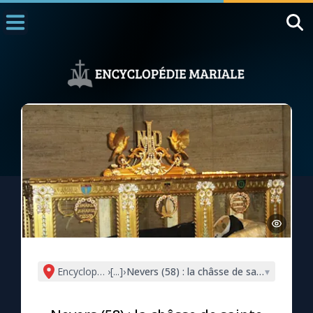
Accueil
La Messe
Aujourd'hui
Nous souten
◼︎
1000 Raisons de Croire
L'actualité de la semaine
La chaîne Youtube
La newsletter
Encyclopédie mariale
›
[...]
›
Nevers (58) : la châsse de sainte Bernad
▾
La vidéo de la semaine