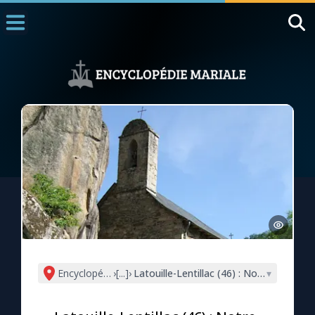
Accueil
La Messe
Aujourd'hui
Nous souten
◼︎
1000 Raisons de Croire
L'actualité de la semaine
La chaîne Youtube
La newsletter
Encyclopédie mariale
›
[...]
›
Latouille-Lentillac (46) : Notre-Dame d
▾
La vidéo de la semaine