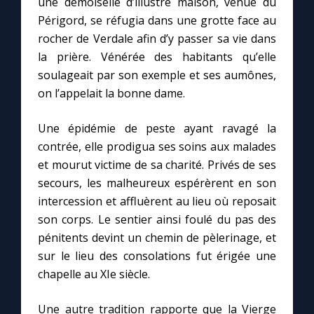
une demoiselle d’illustre maison, venue du
Périgord, se réfugia dans une grotte face au
rocher de Verdale afin d’y passer sa vie dans
Marie qui défait les nœuds
la prière. Vénérée des habitants qu’elle
soulageait par son exemple et ses aumônes,
Me consacrer à Jésus par Marie
on l’appelait la bonne dame.
Mes intentions de prière
Une épidémie de peste ayant ravagé la
contrée, elle prodigua ses soins aux malades
Une Minute avec Marie
et mourut victime de sa charité. Privés de ses
secours, les malheureux espérèrent en son
Une neuvaine
intercession et affluèrent au lieu où reposait
son corps. Le sentier ainsi foulé du pas des
pénitents devint un chemin de pèlerinage, et
◼︎
À la une
sur le lieu des consolations fut érigée une
chapelle au XIe siècle.
1000 Raisons de Croire
Une autre tradition rapporte que la Vierge