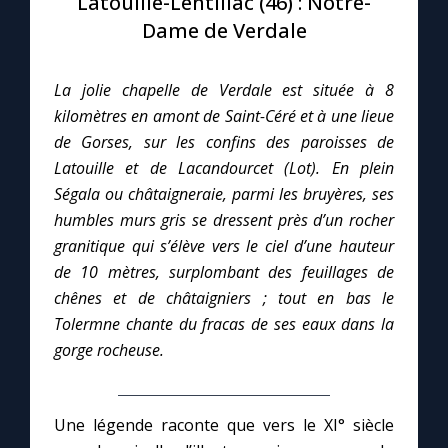
Latouille-Lentillac (46) : Notre-
Dame de Verdale
Le compte Tiktok
La jolie chapelle de Verdale est située à 8
Le magazine
kilomètres en amont de Saint-Céré et à une lieue
de Gorses, sur les confins des paroisses de
Le site internet
Latouille et de Lacandourcet (Lot). En plein
Ségala ou châtaigneraie, parmi les bruyères, ses
Questions-réponses
humbles murs gris se dressent près d’un rocher
granitique qui s’élève vers le ciel d’une hauteur
de 10 mètres, surplombant des feuillages de
◼︎
Prier au quotidien
chênes et de châtaigniers ; tout en bas le
Tolermne chante du fracas de ses eaux dans la
Avec Thérèse de Lisieux
gorge rocheuse.
L'Évangile chaque jour
Une légende raconte que vers le XI° siècle
Les premiers samedis du mois