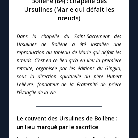
Bollène (84) : chapelle des
Ursulines (Marie qui défait les
Le compte Tiktok
nœuds)
Le magazine
Dans la chapelle du Saint-Sacrement des
Ursulines de Bollène a été installée une
Le site internet
reproduction du tableau de Marie qui défait les
nœuds. C’est en ce lieu qu’a eu lieu la première
Questions-réponses
retraite, organisée par les éditions du Gingko,
sous la direction spirituelle du père Hubert
Lelièvre, fondateur de la Fraternité de prière
◼︎
Prier au quotidien
l’Évangile de la Vie.
Avec Thérèse de Lisieux
Le couvent des Ursulines de Bollène :
L'Évangile chaque jour
un lieu marqué par le sacrifice
Les premiers samedis du mois