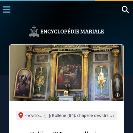
Accueil
La Messe
Aujourd'hui
Nous souten
◼︎
1000 Raisons de Croire
L'actualité de la semaine
La chaîne Youtube
La newsletter
Encyclopédie mariale
›
[...]
›
Bollène (84): chapelle des Ursulines (Mari
▾
La vidéo de la semaine