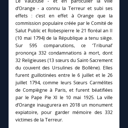
Le Vaucluse - et en particulier la ville
d’Orange - a connu la Terreur et subi ses
effets : c’est en effet à Orange que la
Marie qui défait les nœuds
commission populaire créée par le Comité de
Salut Public et Robespierre le 21 floréal an II
Me consacrer à Jésus par Marie
(10 mai 1794) de la République a tenu siège.
Sur 595 comparutions, ce ‘Tribunal’
Mes intentions de prière
prononça 332 condamnations à mort, dont
32 Religieuses (13 sœurs du Saint-Sacrement
Une Minute avec Marie
du couvent des Ursulines de Bollène). Elles
furent guillotinées entre le 6 juillet et le 26
Une neuvaine
juillet 1794, comme leurs Sœurs Carmélites
de Compiègne à Paris, et furent béatifiées
par le Pape Pie XI le 10 mai 1925. La ville
◼︎
À la une
d’Orange inaugurera en 2018 un monument
expiatoire, pour garder mémoire des 332
1000 Raisons de Croire
victimes de la Terreur.