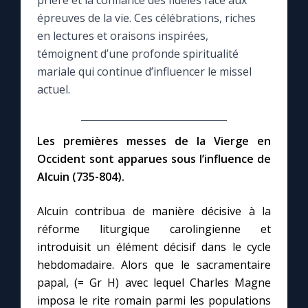
prière et la confiance des fidèles face aux
épreuves de la vie. Ces célébrations, riches
Le compte Tiktok
en lectures et oraisons inspirées,
témoignent d’une profonde spiritualité
mariale qui continue d’influencer le missel
Le magazine
actuel.
Le site internet
Les premières messes de la Vierge en
Questions-réponses
Occident sont apparues sous l’influence de
Alcuin (735-804).
◼︎
Prier au quotidien
Alcuin contribua de manière décisive à la
Avec Thérèse de Lisieux
réforme liturgique carolingienne et
introduisit un élément décisif dans le cycle
hebdomadaire. Alors que le sacramentaire
L'Évangile chaque jour
papal, (= Gr H) avec lequel Charles Magne
imposa le rite romain parmi les populations
Les premiers samedis du mois