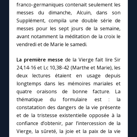
franco-germaniques contenait seulement les
messes du dimanche, Alcuin, dans son
Marie qui défait les nœuds
Supplément, compila une double série de
messes pour les sept jours de la semaine,
Me consacrer à Jésus par Marie
avant notamment la méditation de la croix le
vendredi et de Marie le samedi.
Mes intentions de prière
La première messe
de la Vierge fait lire Sir
24,14-16 et Lc 10,38-42 (Marthe et Marie), les
Une Minute avec Marie
deux lectures étaient en usage depuis
longtemps dans les mémoires mariales et
Une neuvaine
quatre oraisons de bonne facture. La
thématique du formulaire est : la
constatation des dangers de la vie présente
◼︎
À la une
et de la tristesse existentielle opposée à la
1000 Raisons de Croire
confiance d’obtenir, par l’intercession de la
Vierge, la sûreté, la joie et la paix de la vie