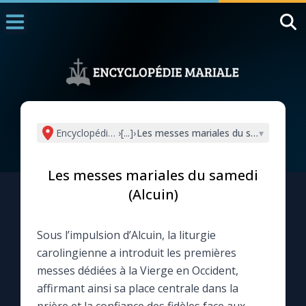
Accueil
La Messe
Aujourd'hui
Nous souten
Encyclopédie mariale
›
[...]
›
Les messes mariales du samedi (Alcui
▾
◼︎
1000 Raisons de Croire
Les messes mariales du samedi
L'actualité de la semaine
(Alcuin)
La chaîne Youtube
Sous l’impulsion d’Alcuin, la liturgie
carolingienne a introduit les premières
La newsletter
messes dédiées à la Vierge en Occident,
affirmant ainsi sa place centrale dans la
La vidéo de la semaine