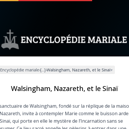
 soutenir
À propos
Facebook
Infos légales
Encyclopédie mariale
›
[...]
›
Walsingham, Nazareth, et le Sinaï
▾
◼︎
À la une
sieux
1000 Raisons de Croire
Walsingham, Nazareth, et le Sinaï
our
Chapelet pour le monde
sanctuaire de Walsingham, fondé sur la réplique de la mais
Nazareth, invite à contempler Marie comme le buisson arde
dis
Contact
Sinaï, qui porte en elle le mystère de l’Incarnation sans se
sumer. Ce lieu sacré appelle les pèlerins à entrer dans une