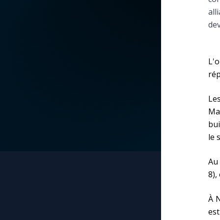
all
La vidéo de la semaine
Marie qui défait les
dev
nœuds
Le compte Tiktok
Me consacrer à Jé
L'o
par Marie
Le magazine
rép
Mes intentions de
Les
Le site internet
prière
Mar
bui
Questions-réponses
Une Minute avec M
le 
Au 
Une neuvaine
8),
À N
est