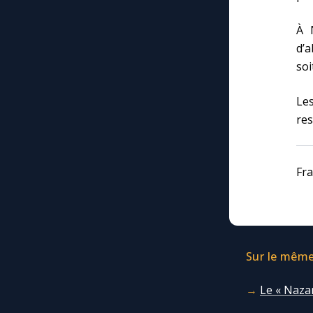
À 
d’a
soi
Le
res
Fra
Sur le même 
Le « Nazar