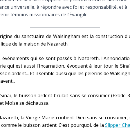
Faire un don
iance universelle, à répondre avec foi et responsabilité, et à
enir témoins missionnaires de l’Évangile.
Marie de Nazareth
sus
rigine du sanctuaire de Walsingham est la construction d
lique de la maison de Nazareth.
 évènements qui se sont passés à Nazareth, l'Annonciatio
ie qui est aussi l'Incarnation, évoquent à leur tour le Sinaï
sson ardent... Et il semble aussi que les pèlerins de Walsin
arie
savent...
Sinaï, le buisson ardent brûlait sans se consumer (Exode 3
 et Moïse se déchaussa.
azareth, la Vierge Marie contient Dieu sans se consumer, 
 comme le buisson ardent. C’est pourquoi, de la
Slipper Ch