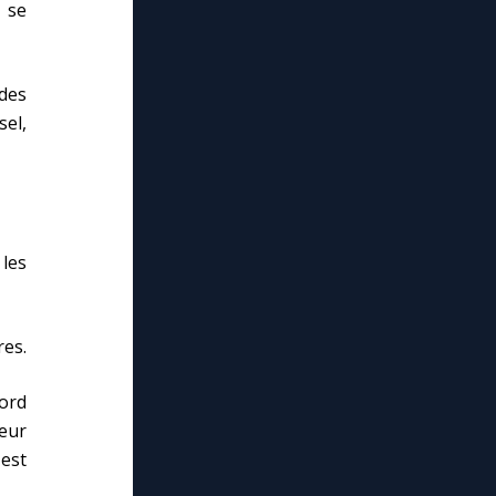
 se
 des
sel,
 les
res.
ord
neur
 est