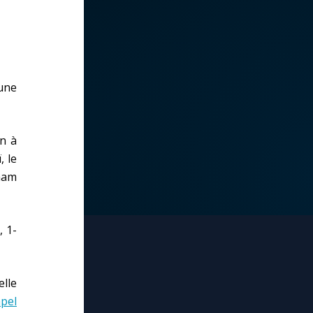
'une
n à
, le
gham
, 1-
elle
apel