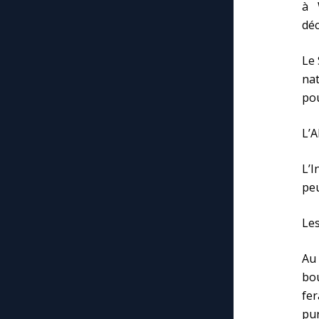
à 
dé
Le 
nat
pou
L’A
L’I
peu
Les
Au
bou
fer
pur