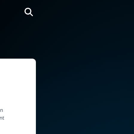
Rechercher
on
nt