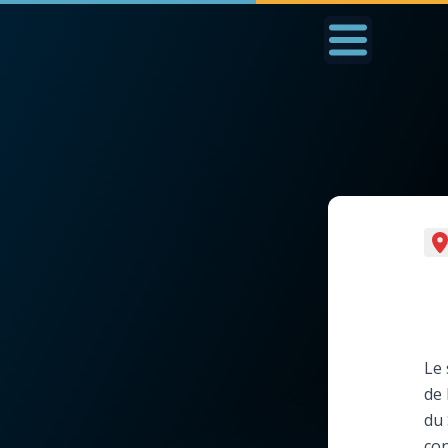
Accueil
La Messe
Aujourd'hui
Nous
◼︎
1000 Raisons de Croire
◼︎
Prier au quotidien
L'actualité de la
Avec Thérèse de Li
semaine
L'Évangile chaque j
Le 
La chaîne Youtube
de 
Les premiers same
du 
La newsletter
du mois
con