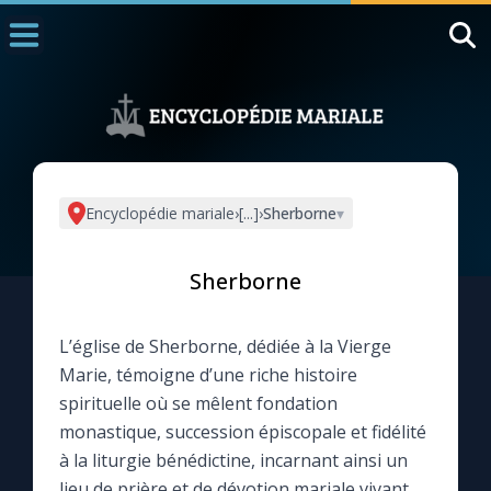
Accueil
La Messe
Aujourd'hui
Nous souten
Encyclopédie mariale
›
[...]
›
Sherborne
▾
◼︎
1000 Raisons de Croire
Sherborne
L'actualité de la semaine
L’église de Sherborne, dédiée à la Vierge
La chaîne Youtube
Marie, témoigne d’une riche histoire
spirituelle où se mêlent fondation
La newsletter
monastique, succession épiscopale et fidélité
à la liturgie bénédictine, incarnant ainsi un
La vidéo de la semaine
lieu de prière et de dévotion mariale vivant