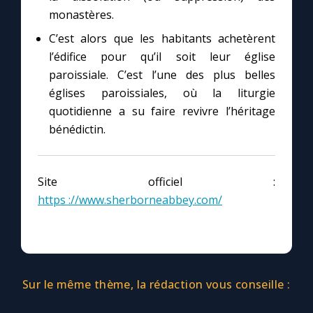
monastères.
C’est alors que les habitants achetèrent
Marie qui défait les nœuds
l’édifice pour qu’il soit leur église
paroissiale. C’est l’une des plus belles
Me consacrer à Jésus par Marie
églises paroissiales, où la liturgie
quotidienne a su faire revivre l’héritage
Mes intentions de prière
bénédictin.
Une Minute avec Marie
Site officiel :
Une neuvaine
https ://www.sherborneabbey.com/
◼︎
À la une
1000 Raisons de Croire
Sur le même thème, la rédaction vous conseille :