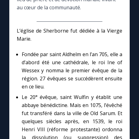
au cœur de la communauté.
Le compte Tiktok
L’église de Sherborne fut dédiée à la Vierge
Le magazine
Marie.
Le site internet
Fondée par saint Aldhelm en l’an 705, elle a
d’abord été une cathédrale, le roi Ine of
Questions-réponses
Wessex y nomma le premier évêque de la
région. 27 évêques se succédèrent ensuite
en ce lieu.
◼︎
Prier au quotidien
Le 20° évêque, saint Wulfin y établit une
Avec Thérèse de Lisieux
abbaye bénédictine. Mais en 1075, l’évêché
fut transféré dans la ville de Old Sarum. Et
L'Évangile chaque jour
quelques siècles après, en 1539, le roi
Henri VIII (réforme protestante) ordonna
la dissolution (ou suppression) des
Les premiers samedis du mois