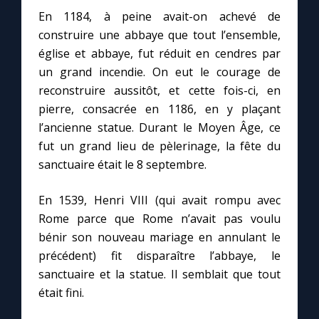
En 1184, à peine avait-on achevé de
construire une abbaye que tout l’ensemble,
Marie qui défait les nœuds
église et abbaye, fut réduit en cendres par
un grand incendie. On eut le courage de
Me consacrer à Jésus par Marie
reconstruire aussitôt, et cette fois-ci, en
pierre, consacrée en 1186, en y plaçant
Mes intentions de prière
l’ancienne statue. Durant le Moyen Âge, ce
fut un grand lieu de pèlerinage, la fête du
Une Minute avec Marie
sanctuaire était le 8 septembre.
En 1539, Henri VIII (qui avait rompu avec
Une neuvaine
Rome parce que Rome n’avait pas voulu
bénir son nouveau mariage en annulant le
◼︎
À la une
précédent) fit disparaître l’abbaye, le
sanctuaire et la statue. Il semblait que tout
1000 Raisons de Croire
était fini.