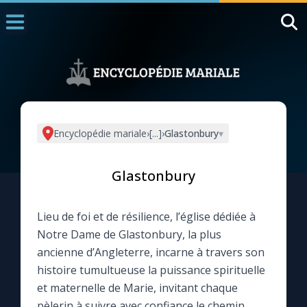
Accueil
La Messe
Aujourd'hui
Nous souten
Encyclopédie mariale
›
[...]
›
Glastonbury
▾
◼︎
1000 Raisons de Croire
Glastonbury
L'actualité de la semaine
Lieu de foi et de résilience, l’église dédiée à
La chaîne Youtube
Notre Dame de Glastonbury, la plus
ancienne d’Angleterre, incarne à travers son
La newsletter
histoire tumultueuse la puissance spirituelle
et maternelle de Marie, invitant chaque
La vidéo de la semaine
pèlerin à suivre avec confiance le chemin