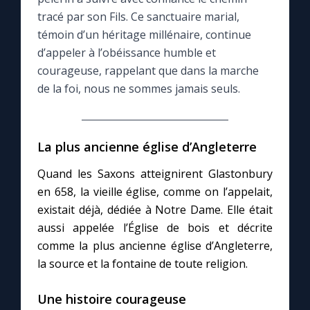
tracé par son Fils. Ce sanctuaire marial,
Le compte Tiktok
témoin d’un héritage millénaire, continue
d’appeler à l’obéissance humble et
courageuse, rappelant que dans la marche
Le magazine
de la foi, nous ne sommes jamais seuls.
Le site internet
La plus ancienne église d’Angleterre
Questions-réponses
Quand les Saxons atteignirent Glastonbury
en 658, la vieille église, comme on l’appelait,
◼︎
Prier au quotidien
existait déjà, dédiée à Notre Dame. Elle était
aussi appelée l’Église de bois et décrite
Avec Thérèse de Lisieux
comme la plus ancienne église d’Angleterre,
la source et la fontaine de toute religion.
L'Évangile chaque jour
Une histoire courageuse
Les premiers samedis du mois