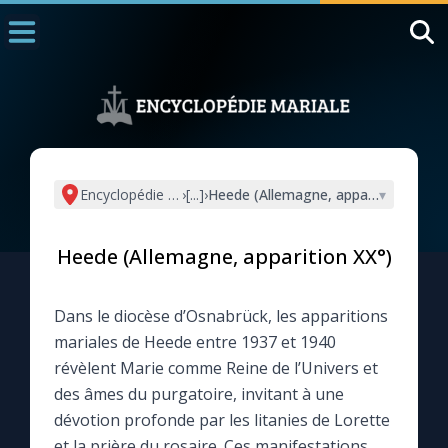
Accueil
La Messe
Aujourd'hui
Nous souten
Encyclopédie mariale
›
[...]
›
Heede (Allemagne, apparition XX°)
▾
◼︎
1000 Raisons de Croire
Heede (Allemagne, apparition XX°)
L'actualité de la semaine
Dans le diocèse d’Osnabrück, les apparitions
La chaîne Youtube
mariales de Heede entre 1937 et 1940
révèlent Marie comme Reine de l’Univers et
La newsletter
des âmes du purgatoire, invitant à une
dévotion profonde par les litanies de Lorette
La vidéo de la semaine
et la prière du rosaire. Ces manifestations,