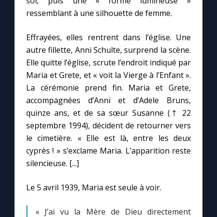
sol, puis une « forme lumineuse »
ressemblant à une silhouette de femme.
Marie qui défait les nœuds
Effrayées, elles rentrent dans l’église. Une
autre fillette, Anni Schulte, surprend la scène.
Me consacrer à Jésus par Marie
Elle quitte l’église, scrute l’endroit indiqué par
Maria et Grete, et « voit la Vierge à l’Enfant ».
Mes intentions de prière
La cérémonie prend fin. Maria et Grete,
accompagnées d’Anni et d’Adele Bruns,
Une Minute avec Marie
quinze ans, et de sa sœur Susanne († 22
septembre 1994), décident de retourner vers
Une neuvaine
le cimetière. « Elle est là, entre les deux
cyprès ! » s’exclame Maria. L’apparition reste
silencieuse. [...]
◼︎
À la une
Le 5 avril 1939, Maria est seule à voir.
1000 Raisons de Croire
« J’ai vu la Mère de Dieu directement