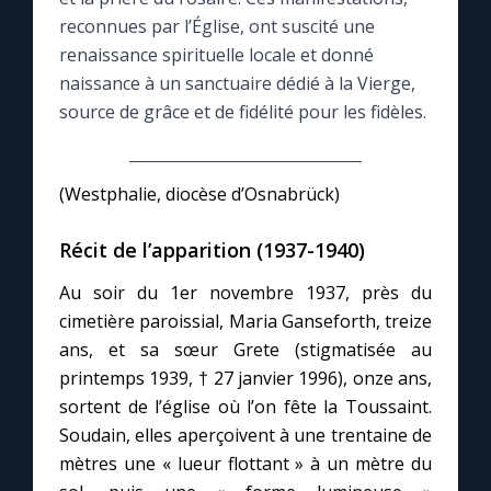
reconnues par l’Église, ont suscité une
Le compte Tiktok
renaissance spirituelle locale et donné
naissance à un sanctuaire dédié à la Vierge,
source de grâce et de fidélité pour les fidèles.
Le magazine
Le site internet
(Westphalie, diocèse d’Osnabrück)
Questions-réponses
Récit de l’apparition (1937-1940)
Au soir du 1er novembre 1937, près du
◼︎
Prier au quotidien
cimetière paroissial, Maria Ganseforth, treize
ans, et sa sœur Grete (stigmatisée au
Avec Thérèse de Lisieux
printemps 1939, † 27 janvier 1996), onze ans,
sortent de l’église où l’on fête la Toussaint.
L'Évangile chaque jour
Soudain, elles aperçoivent à une trentaine de
mètres une « lueur flottant » à un mètre du
Les premiers samedis du mois