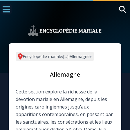
Accueil
La Messe
Aujourd'hui
Nous souten
Encyclopédie mariale
›
[...]
›
Allemagne
▾
◼︎
1000 Raisons de Croire
Allemagne
L'actualité de la semaine
Cette section explore la richesse de la
La chaîne Youtube
dévotion mariale en Allemagne, depuis les
origines carolingiennes jusqu’aux
La newsletter
apparitions contemporaines, en passant par
les sanctuaires, les consécrations et les lieux
La vidéo de la semaine
emblématiques dédiés à Notre-Dame. Elle