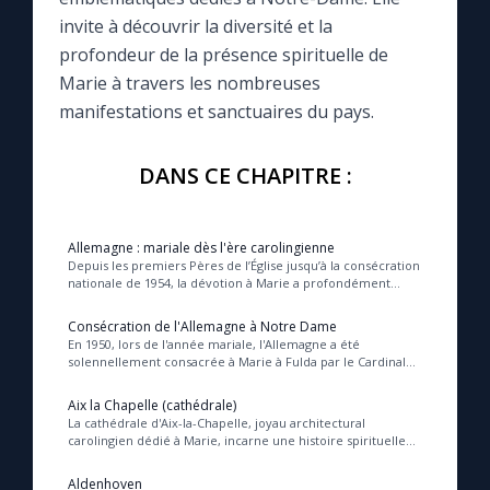
invite à découvrir la diversité et la
Le compte Tiktok
profondeur de la présence spirituelle de
Marie à travers les nombreuses
manifestations et sanctuaires du pays.
Le magazine
DANS CE CHAPITRE :
Le site internet
Questions-réponses
Allemagne : mariale dès l'ère carolingienne
Depuis les premiers Pères de l’Église jusqu’à la consécration
nationale de 1954, la dévotion à Marie a profondément
marqué l’Allemagne, nourrissant un ...
◼︎
Prier au quotidien
Consécration de l'Allemagne à Notre Dame
En 1950, lors de l'année mariale, l'Allemagne a été
Avec Thérèse de Lisieux
solennellement consacrée à Marie à Fulda par le Cardinal
Frings, affirmant ainsi la confiance spiri...
Aix la Chapelle (cathédrale)
L'Évangile chaque jour
La cathédrale d'Aix-la-Chapelle, joyau architectural
carolingien dédié à Marie, incarne une histoire spirituelle
profonde où se mêlent foi impériale et...
Aldenhoven
Les premiers samedis du mois