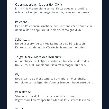
Obermauerbach (apparition XIX°)
En 1848, la Vierge Marie se manifeste avec une lumière
éclatante à un jeune berger bavarois, révélant un message
poignant d’appel à la pénitence pour s...
Reichenau
L’île de Reichenau, sanctifiée par un monastère bénédictin
dédié à Marie depuis le VIIIe siècle, témoigne d’un
rayonnement spirituel et artistique exce...
Schönstatt
Né de la profonde spiritualité mariale du Père Joseph
Kentenich au début du XXe siècle, le mouvement de
Schönstatt invite à une alliance d’amour avec M...
Telgte, Marie, Mère des Douleurs
Au sanctuaire de Telgte, la statue en bois de la Mère des
Douleurs, la plus ancienne Pietà d’Allemagne du Nord,
incarne la présence maternelle de Marie...
Werl
Notre Dame de Werl, sanctuaire marial en Westphalie,
témoigne par sa légende d'une présence miraculeuse de la
Vierge, invitant les fidèles à la prière ...
Wigratzbad
Situé au cœur de l’Europe, le sanctuaire marial de
Wigratzbad, lieu d’apparitions depuis 1922, invite les fidèles
à contempler la victoire de Marie sur...