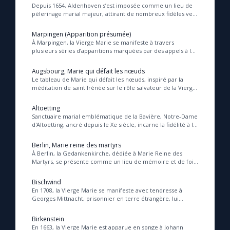
Depuis 1654, Aldenhoven s’est imposée comme un lieu de
pèlerinage marial majeur, attirant de nombreux fidèles vers
son église et sa chapelle miraculeus...
Marie qui défait les nœuds
Marpingen (Apparition présumée)
À Marpingen, la Vierge Marie se manifeste à travers
plusieurs séries d’apparitions marquées par des appels à la
Me consacrer à Jésus par Marie
prière, à la conversion et à la confian...
Augsbourg, Marie qui défait les nœuds
Le tableau de Marie qui défait les nœuds, inspiré par la
Mes intentions de prière
méditation de saint Irénée sur le rôle salvateur de la Vierge
en contraste avec Ève, invite à ...
Altoetting
Une Minute avec Marie
Sanctuaire marial emblématique de la Bavière, Notre-Dame
d'Altoetting, ancré depuis le Xe siècle, incarne la fidélité à la
foi catholique à travers ses...
Une neuvaine
Berlin, Marie reine des martyrs
À Berlin, la Gedankenkirche, dédiée à Marie Reine des
Martyrs, se présente comme un lieu de mémoire et de foi,
honorant les martyrs qui ont résisté aux...
◼︎
À la une
Bischwind
En 1708, la Vierge Marie se manifeste avec tendresse à
Georges Mittnacht, prisonnier en terre étrangère, lui
1000 Raisons de Croire
offrant réconfort et espérance en réponse ...
Birkenstein
En 1663, la Vierge Marie est apparue en songe à Johann