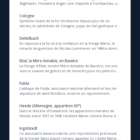
Chapelet pour le monde
Stiglmaier, l’invitant à ériger une chapelle à Fischbachau, un
lieu devenu depuis un sanctuaire ...
Cologne
Contact
Symbole vivant de la foi chrétienne depuis plus de six
siècles, la cathédrale de Cologne, joyau de l’art gothique et
sanctuaire des reliques des rois m...
Faire un don
Dettelbach
En réponse à la foi et à la confiance en la Vierge Marie, le
miracle de guérison de Nicolas Lemmerer en 1484 a donné
naissance à un sanctuaire marial d...
Marie de Nazareth
Ettal, la Mère Aimable, en Bavière
La Vierge d’Ettal, tendre Mère Aimable de Bavière, est une
source vivante de grâces et de miracles pour les pèlerins
qui viennent à elle avec foi et co...
Fulda
L’abbaye de Fulda, sanctuaire national allemand et lieu de
sépulture de saint Boniface, incarne un rayonnement
spirituel et intellectuel majeur, enrich...
Heede (Allemagne, apparition XX°)
Dans le diocèse d’Osnabrück, les apparitions mariales de
Heede entre 1937 et 1940 révèlent Marie comme Reine de
l’Univers et des âmes du purgatoire, in...
Ingolstadt
Ce sanctuaire bavarois abrite une reproduction précieuse
de la Vierge Salus populi romani, appelée ici « belle Marie »