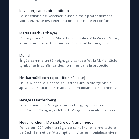
ou « mère admirable », dont l’ic...
Kevelaer, sanctuaire national
Le sanctuaire de Kevelaer, humble mais profondément
spirituel, invite les pèlerins à une foi simple et confiante en
la tendresse miséricordieuse de Mar...
Maria Laach (abbaye)
L’abbaye bénédictine Maria Laach, dédiée à la Vierge Marie,
incarne une riche tradition spirituelle où la liturgie est
vécue comme une véritable action...
Munich
Érigée comme un témoignage vivant de foi, la Mariensäule
symbolise la confiance des hommes dans la protection
maternelle de Marie, qui, par son service...
Neckarmühlbach (apparition récente)
En 1936, dans le diocèse de Rottenburg, la Vierge Marie
apparaît à Katharina Schladt, lui demandant de redonner vie
à un autel oublié, signe de sa prés...
Neviges Hardenberg
Le sanctuaire de Neviges Hardenberg, joyau spirituel du
diocèse de Cologne, célèbre la Vierge Immaculée dans un
écrin de nature paisible, offrant aux p...
Neuenkirchen : Monastère de Marienheide
Fondé en 1991 selon la règle de saint Bruno, le monastère
de Bethléem et de l’Assomption invite les moniales à vivre
en présence constante de la Vierge...