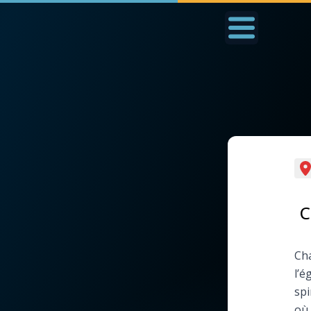
Accueil
La Messe
Aujourd'hui
Nous
◼︎
1000 Raisons de Croire
◼︎
Prier au quotidien
L'actualité de la
Avec Thérèse de Li
C
semaine
L'Évangile chaque j
Cha
La chaîne Youtube
l’é
Les premiers same
spi
La newsletter
du mois
où 