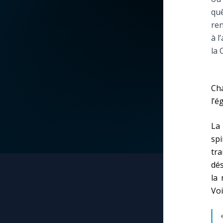
quê
La vidéo de la semaine
Marie qui défait les
re
nœuds
à l
Le compte Tiktok
la 
Me consacrer à Jé
par Marie
Le magazine
Ch
Mes intentions de
l’é
Le site internet
prière
La 
Questions-réponses
Une Minute avec M
spi
tra
dés
Une neuvaine
la 
Voi