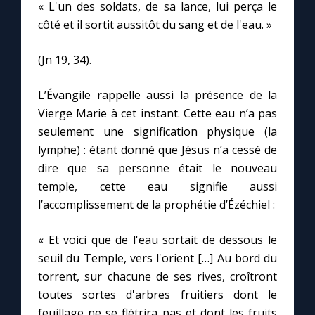
« L'un des soldats, de sa lance, lui perça le
côté et il sortit aussitôt du sang et de l'eau. »
Marie qui défait les nœuds
(Jn 19, 34).
Me consacrer à Jésus par Marie
L’Évangile rappelle aussi la présence de la
Vierge Marie à cet instant. Cette eau n’a pas
Mes intentions de prière
seulement une signification physique (la
lymphe) : étant donné que Jésus n’a cessé de
Une Minute avec Marie
dire que sa personne était le nouveau
temple, cette eau signifie aussi
Une neuvaine
l’accomplissement de la prophétie d’Ézéchiel :
« Et voici que de l'eau sortait de dessous le
◼︎
À la une
seuil du Temple, vers l'orient […] Au bord du
torrent, sur chacune de ses rives, croîtront
1000 Raisons de Croire
toutes sortes d'arbres fruitiers dont le
feuillage ne se flétrira pas et dont les fruits