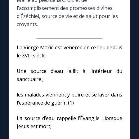
Marie au pied de la Croix et de
l’accomplissement des promesses divines
Le compte Tiktok
d’Ézéchiel, source de vie et de salut pour les
croyants.
Le magazine
La Vierge Marie est vénérée en ce lieu depuis
Le site internet
le XVI° siècle.
Questions-réponses
Une source d’eau jaillit à l’intérieur du
sanctuaire ;
◼︎
Prier au quotidien
les malades viennent y boire et se laver dans
l’espérance de guérir. (1)
Avec Thérèse de Lisieux
La source d’eau rappelle l’Évangile : lorsque
L'Évangile chaque jour
Jésus est mort,
Les premiers samedis du mois