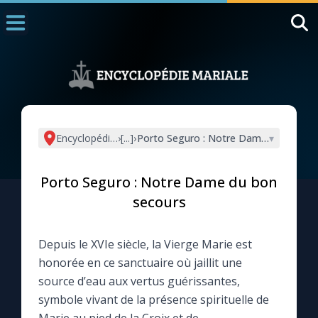
Accueil
La Messe
Aujourd'hui
Nous souten
Encyclopédie mariale
›
[...]
›
Porto Seguro : Notre Dame du bon se
▾
◼︎
1000 Raisons de Croire
Porto Seguro : Notre Dame du bon
L'actualité de la semaine
secours
La chaîne Youtube
Depuis le XVIe siècle, la Vierge Marie est
honorée en ce sanctuaire où jaillit une
La newsletter
source d’eau aux vertus guérissantes,
symbole vivant de la présence spirituelle de
La vidéo de la semaine