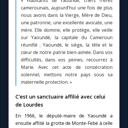
« Habitants de Yaoundé, chers frères
camerounais, aujourd’hui une fois de plus
nous avons dans la Vierge, Mère de Dieu,
Marie qui défait les nœuds
une patronne, une excellente avocate, une
mère. Elle domine, elle protège, elle veille
Me consacrer à Jésus par Marie
sur Yaoundé, la capitale du Cameroun
réunifié ; Yaoundé, le siège, la tête et le
Mes intentions de prière
cœur de notre patrie bien-aimée. Dans vos
difficultés, dans vos peines, recourrez à
Une Minute avec Marie
Marie. Avec cet acte de consécration
solennel, mettons notre pays sous sa
Une neuvaine
maternelle protection. »
C’est un sanctuaire affilié avec celui
◼︎
À la une
de Lourdes
1000 Raisons de Croire
En 1966, le député-maire de Yaoundé a
ensuite affilié la grotte de Monte-Febë à celle