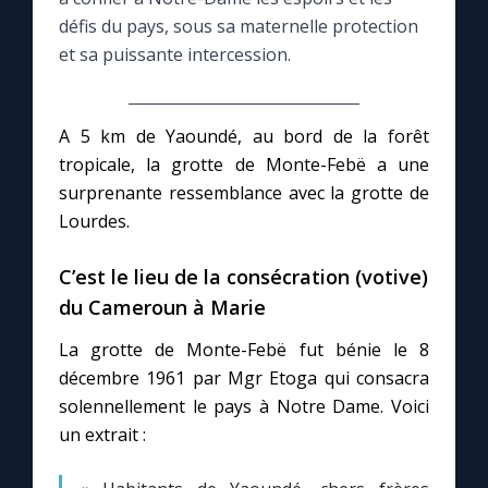
défis du pays, sous sa maternelle protection
Le compte Tiktok
et sa puissante intercession.
Le magazine
A 5 km de Yaoundé, au bord de la forêt
tropicale, la grotte de Monte-Febë a une
Le site internet
surprenante ressemblance avec la grotte de
Lourdes.
Questions-réponses
C’est le lieu de la consécration (votive)
du Cameroun à Marie
◼︎
Prier au quotidien
La grotte de Monte-Febë fut bénie le 8
Avec Thérèse de Lisieux
décembre 1961 par Mgr Etoga qui consacra
solennellement le pays à Notre Dame. Voici
L'Évangile chaque jour
un extrait :
Les premiers samedis du mois