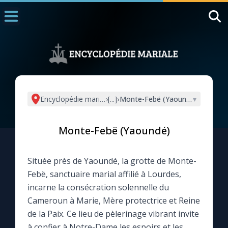
Accueil
La Messe
Aujourd'hui
Nous souten
Encyclopédie mariale
›
[...]
›
Monte-Febë (Yaoundé)
▾
◼︎
1000 Raisons de Croire
Monte-Febë (Yaoundé)
L'actualité de la semaine
Située près de Yaoundé, la grotte de Monte-
La chaîne Youtube
Febë, sanctuaire marial affilié à Lourdes,
incarne la consécration solennelle du
La newsletter
Cameroun à Marie, Mère protectrice et Reine
de la Paix. Ce lieu de pèlerinage vibrant invite
La vidéo de la semaine
à confier à Notre-Dame les espoirs et les