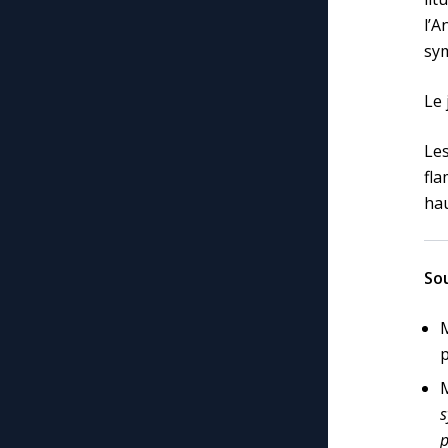
l’
sy
Le 
Les
fl
hau
Sou
M
p
M
s
p