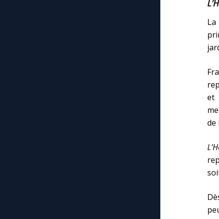
L’
La
pri
jar
Fra
rep
et
met
de 
L’
rep
soi
Dè
peu