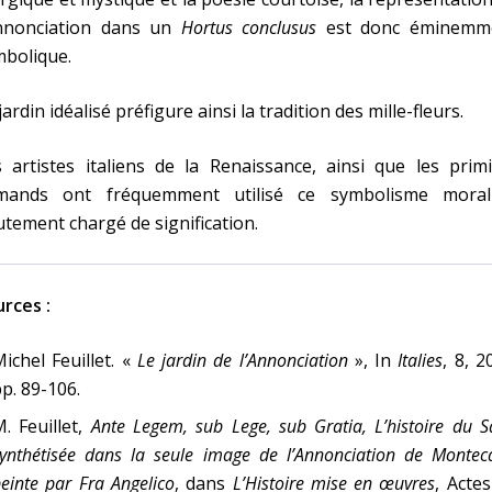
Annonciation dans un
Hortus conclusus
est donc éminemm
mbolique.
jardin idéalisé préfigure ainsi la tradition des mille-fleurs.
 artistes italiens de la Renaissance, ainsi que les primi
amands ont fréquemment utilisé ce symbolisme morali
tement chargé de signification.
rces :
ichel Feuillet. «
Le jardin de l’Annonciation
», In
Italies
, 8, 2
p. 89-106.
. Feuillet,
Ante Legem, sub Lege, sub Gratia, L’histoire du S
ynthétisée dans la seule image de l’Annonciation de Montec
einte par Fra Angelico
, dans
L’Histoire mise en œuvres
, Acte