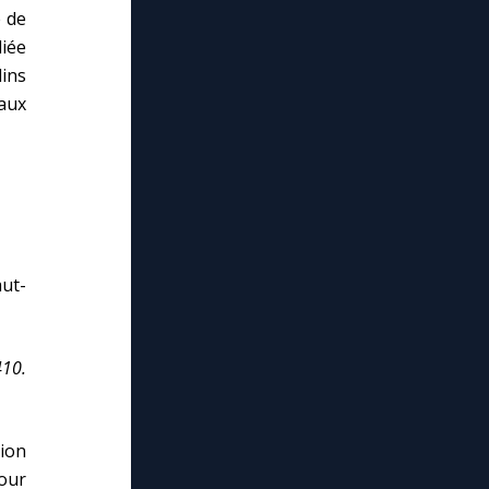
e de
diée
dins
aux
ut-
410.
ion
pour