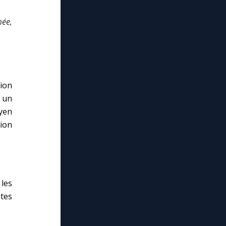
mée,
tion
) un
oyen
ion
 les
tes