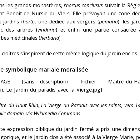
ns les grands monastères,
l’hortus conclusus
suivait la Règl
nt Benoît de Nursie du VIe s. Elle prévoyait une zone dé
 jardins (
horti
), une dédiée aux vergers (
pomaria
), les jar
ec des arbres (
viridaria
) et enfin une partie consacrée 
bes médicinales (
herbaria
).
 cloîtres s’inspirent de cette même logique du jardin enclos.
e symbolique mariale moralisée
MAGE : (sans description) - Fichier : Maitre_du_Ha
n._Le_Jardin_du_paradis_avec_la_Vierge.jpg]
tre du Haut Rhin, La Vierge au Paradis avec les saints, vers 1
lic domain, via Wikimedia Commons.
te expression biblique du jardin fermé a pris une dimens
égorique, et le Jardin clos a été associé à la Vierge Marie, 