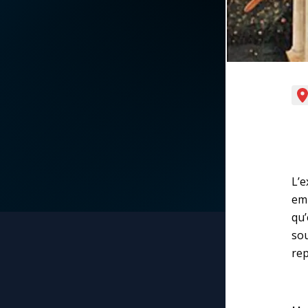
La vidéo de la semaine
Marie qui défait les
nœuds
Le compte Tiktok
Me consacrer à Jé
par Marie
Le magazine
Mes intentions de
Le site internet
prière
Questions-réponses
L’e
Une Minute avec M
emp
qu’
Une neuvaine
so
rep