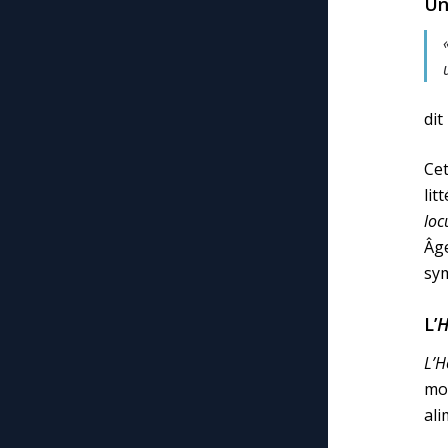
Un
dit
Cet
lit
lo
Âg
sym
L’
H
L’H
mo
ali