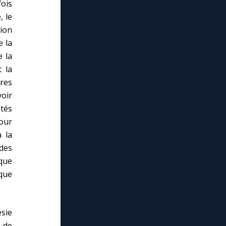
fois
, le
ion
e la
e la
t la
tres
voir
étés
our
 la
 des
ique
que
ésie
n de