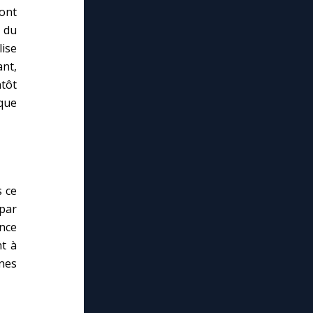
dont
 du
ise
nt,
ntôt
 que
s ce
par
lose
ance
t à
nes