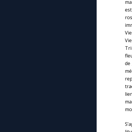
mar
est
ro
imm
Vie
Vie
Tri
fle
de 
mé
re
tra
lie
ma
mor
S’a
lit