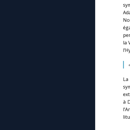
sym
Ad
No
ég
pen
la 
l’H
La 
sy
ext
à D
l’
lit