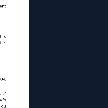
ent
tifs
sé,
004.
alut
arlo
s du