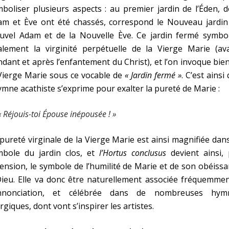
boliser plusieurs aspects : au premier jardin de l’Éden, 
am et Ève ont été chassés, correspond le Nouveau jardin
uvel Adam et de la Nouvelle Ève. Ce jardin fermé symbol
alement la virginité perpétuelle de la Vierge Marie (ava
dant et après l’enfantement du Christ), et l’on invoque bie
Vierge Marie sous ce vocable de
« Jardin fermé »
. C’est ainsi
ymne acathiste s’exprime pour exalter la pureté de Marie :
« Réjouis-toi Épouse inépousée ! »
pureté virginale de la Vierge Marie est ainsi magnifiée dan
mbole du jardin clos, et
l’Hortus conclusus
devient ainsi, 
C
ension, le symbole de l’humilité de Marie et de son obéiss
ieu. Elle va donc être naturellement associée fréquemmen
Annonciation, et célébrée dans de nombreuses hym
urgiques, dont vont s’inspirer les artistes.