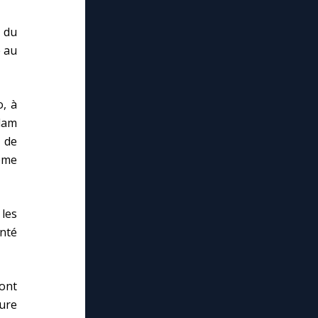
 du
é au
o, à
dam
 de
lème
les
enté
ont
ture