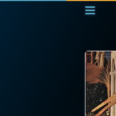
Accueil
La Messe
Aujourd'hui
Nous
◼︎
1000 Raisons de Croire
◼︎
Prier au quotidien
L'actualité de la
Avec Thérèse de Li
semaine
L'Évangile chaque j
La chaîne Youtube
Les premiers same
La newsletter
du mois