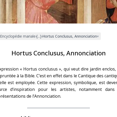
Faire un don
Marie de Nazareth
sus
Encyclopédie mariale
›
[...]
›
Hortus Conclusus, Annonciation
▾
Hortus Conclusus, Annonciation
xpression « Hortus conclusus », qui veut dire jardin enclos,
arie
runtée à la Bible. C’est en effet dans le Cantique des canti
elle est employée. Cette expression, symbolique, est dev
urce d’inspiration pour les artistes, notamment dans 
résentations de l’Annonciation.