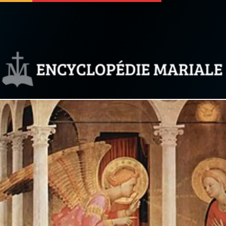
 soutenir
À propos
Facebook
Infos légales
◼︎
À la une
sieux
1000 Raisons de Croire
our
Chapelet pour le monde
dis
Contact