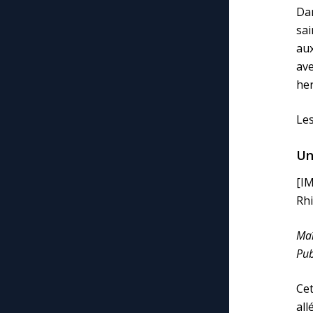
Da
sai
aux
av
her
Les
Un
[I
Rhi
Maî
Pub
Cet
all