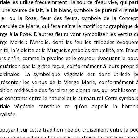
iale les utilise fréquemment : la source d’eau vive, qui par
 une source de lait, le Lis blanc, symbole de pureté virginale
sier ou la Rose, fleur des fleurs, symbole de la Concept
aculée de Marie, qui fera naître le motif iconographique d
rge à la Rose. D’autres fleurs vont symboliser les vertus d
rge Marie : l’Ancolie, dont les feuilles trilobées évoquen
nité, la Violette et le Muguet, symboles d’humilité, etc. D’au
urs enfin, comme la pivoine et le coucou, évoquent le pou
guérison par la grâce reçue, conformément à leurs propri
dicinales. La symbolique végétale est donc utilisée p
présenter les vertus de la Vierge Marie, conformément à
dition médiévale des floraires et plantaires, qui établissent
ns constants entre le naturel et le surnaturel. Cette symbol
riale végétale constitue ce qu’on appelle la botani
alisée.
ppuyant sur cette tradition née du croisement entre la po
urgique et mystique et la poésie courtoise, la représentatio