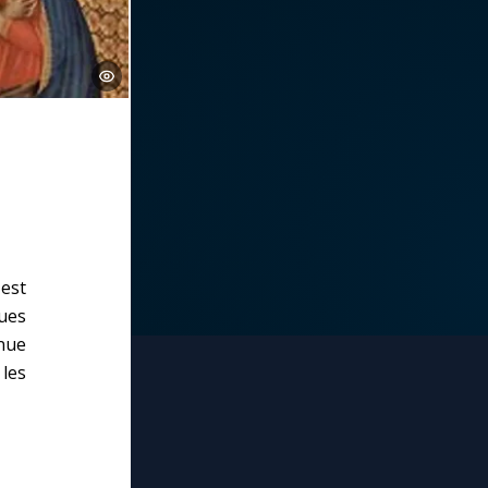
 est
ques
enue
les