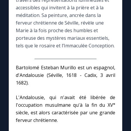
travers des représentations lumineuses et
accessibles qui invitent à la prière et à la
Le compte Tiktok
méditation. Sa peinture, ancrée dans la
ferveur chrétienne de Séville, révèle une
Marie à la fois proche des humbles et
Le magazine
porteuse des mystères mariaux essentiels,
tels que le rosaire et l’Immaculée Conception.
Le site internet
Questions-réponses
Bartolomé Esteban Murillo est un espagnol,
d'Andalousie (Séville, 1618 - Cadix, 3 avril
1682).
◼︎
Prier au quotidien
Avec Thérèse de Lisieux
L'Andalousie, qui n'avait été libérée de
l'occupation musulmane qu'à la fin du XV°
siècle, est alors caractérisée par une grande
L'Évangile chaque jour
ferveur chrétienne.
Les premiers samedis du mois