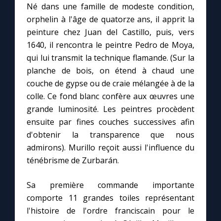
Né dans une famille de modeste condition,
orphelin à l'âge de quatorze ans, il apprit la
Marie qui défait les nœuds
peinture chez Juan del Castillo, puis, vers
1640, il rencontra le peintre Pedro de Moya,
Me consacrer à Jésus par Marie
qui lui transmit la technique flamande. (Sur la
planche de bois, on étend à chaud une
couche de gypse ou de craie mélangée à de la
Mes intentions de prière
colle. Ce fond blanc confère aux œuvres une
grande luminosité. Les peintres procèdent
Une Minute avec Marie
ensuite par fines couches successives afin
d'obtenir la transparence que nous
Une neuvaine
admirons). Murillo reçoit aussi l'influence du
ténébrisme de Zurbarán.
◼︎
À la une
Sa première commande importante
1000 Raisons de Croire
comporte 11 grandes toiles représentant
l'histoire de l'ordre franciscain pour le