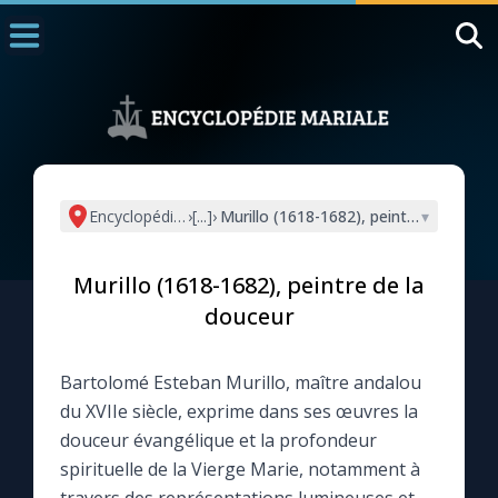
Accueil
La Messe
Aujourd'hui
Nous souten
Encyclopédie mariale
›
[...]
›
Murillo (1618-1682), peintre de la dou
▾
◼︎
1000 Raisons de Croire
Murillo (1618-1682), peintre de la
L'actualité de la semaine
douceur
La chaîne Youtube
Bartolomé Esteban Murillo, maître andalou
du XVIIe siècle, exprime dans ses œuvres la
La newsletter
douceur évangélique et la profondeur
spirituelle de la Vierge Marie, notamment à
La vidéo de la semaine