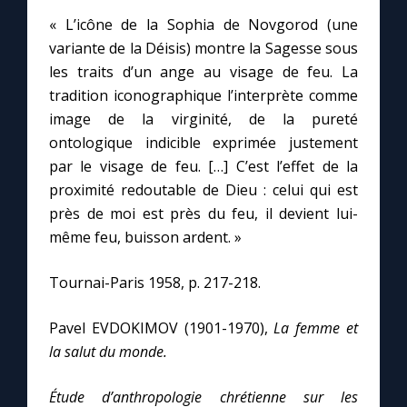
« L’icône de la Sophia de Novgorod (une
variante de la Déisis) montre la Sagesse sous
Marie qui défait les nœuds
les traits d’un ange au visage de feu. La
tradition iconographique l’interprète comme
Me consacrer à Jésus par Marie
image de la virginité, de la pureté
ontologique indicible exprimée justement
Mes intentions de prière
par le visage de feu. […] C’est l’effet de la
proximité redoutable de Dieu : celui qui est
Une Minute avec Marie
près de moi est près du feu, il devient lui-
même feu, buisson ardent. »
Une neuvaine
Tournai-Paris 1958, p. 217-218.
◼︎
À la une
Pavel EVDOKIMOV (1901-1970),
La femme et
la salut du monde.
1000 Raisons de Croire
Étude d’anthropologie chrétienne sur les