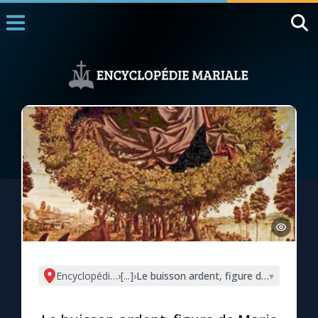
Accueil
La Messe
Aujourd'hui
Nous souten
◼︎
1000 Raisons de Croire
L'actualité de la semaine
La chaîne Youtube
La newsletter
Encyclopédie mariale
›
[...]
›
Le buisson ardent, figure de Marie dans
▾
La vidéo de la semaine