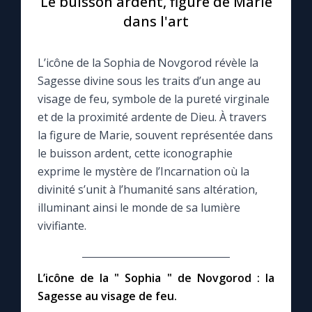
Le buisson ardent, figure de Marie
dans l'art
Le compte Tiktok
L’icône de la Sophia de Novgorod révèle la
Le magazine
Sagesse divine sous les traits d’un ange au
visage de feu, symbole de la pureté virginale
Le site internet
et de la proximité ardente de Dieu. À travers
la figure de Marie, souvent représentée dans
Questions-réponses
le buisson ardent, cette iconographie
exprime le mystère de l’Incarnation où la
divinité s’unit à l’humanité sans altération,
◼︎
Prier au quotidien
illuminant ainsi le monde de sa lumière
vivifiante.
Avec Thérèse de Lisieux
L'Évangile chaque jour
L’icône de la " Sophia " de Novgorod : la
Sagesse au visage de feu.
Les premiers samedis du mois