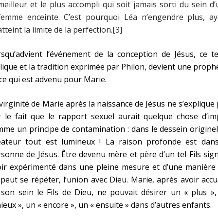
meilleur et le plus accompli qui soit jamais sorti du sein d
femme enceinte. C’est pourquoi Léa n’engendre plus, ay
atteint la limite de la perfection.[3]
squ’advient l’événement de la conception de Jésus, ce te
lique et la tradition exprimée par Philon, devient une proph
ce qui est advenu pour Marie.
virginité de Marie après la naissance de Jésus ne s’explique
 le fait que le rapport sexuel aurait quelque chose d’im
me un principe de contamination : dans le dessein origine
éateur tout est lumineux ! La raison profonde est dans
sonne de Jésus. Être devenu mère et père d’un tel Fils sign
oir expérimenté dans une pleine mesure et d’une manière 
peut se répéter, l’union avec Dieu. Marie, après avoir accue
son sein le Fils de Dieu, ne pouvait désirer un « plus »
ieux », un « encore », un « ensuite » dans d’autres enfants.