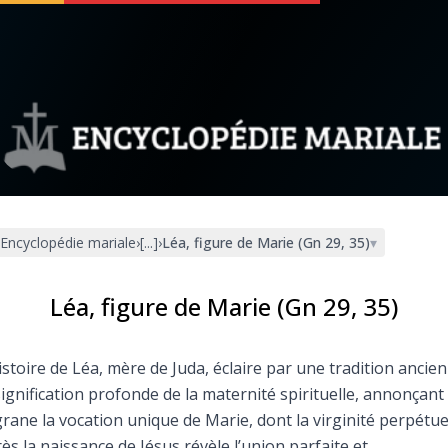
 soutenir
À propos
Facebook
Infos légales
Encyclopédie mariale
›
[...]
›
Léa, figure de Marie (Gn 29, 35)
▾
◼︎
À la une
sieux
1000 Raisons de Croire
Léa, figure de Marie (Gn 29, 35)
our
Chapelet pour le monde
istoire de Léa, mère de Juda, éclaire par une tradition ancie
signification profonde de la maternité spirituelle, annonçant
dis
Contact
igrane la vocation unique de Marie, dont la virginité perpétue
ès la naissance de Jésus révèle l’union parfaite et