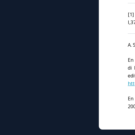
[1
I,3
A.
En 
di
e
htt
En 
200