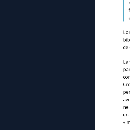
Lor
bib
de 
La 
par
com
Cr
per
av
ne 
en 
« m