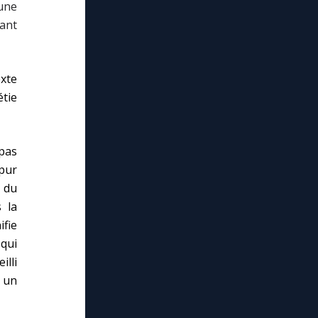
’une
ant
xte
étie
 pas
pur
l du
 la
ifie
qui
illi
, un