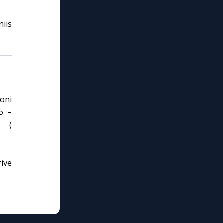
iis
ioni
o –
 (
ive