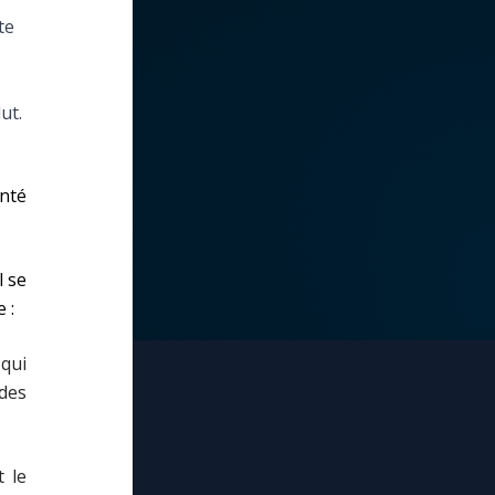
te
ut.
anté
l se
 :
 qui
des
 le