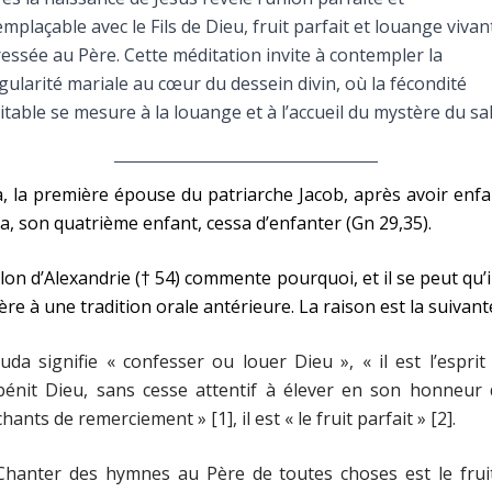
Faire un don
emplaçable avec le Fils de Dieu, fruit parfait et louange vivan
essée au Père. Cette méditation invite à contempler la
Marie de Nazareth
gularité mariale au cœur du dessein divin, où la fécondité
itable se mesure à la louange et à l’accueil du mystère du sal
sus
, la première épouse du patriarche Jacob, après avoir enf
a, son quatrième enfant, cessa d’enfanter (Gn 29,35).
lon d’Alexandrie († 54) commente pourquoi, et il se peut qu’i
arie
ère à une tradition orale antérieure. La raison est la suivante
Juda signifie « confesser ou louer Dieu », « il est l’esprit
bénit Dieu, sans cesse attentif à élever en son honneur 
chants de remerciement » [1], il est « le fruit parfait » [2].
Chanter des hymnes au Père de toutes choses est le fruit