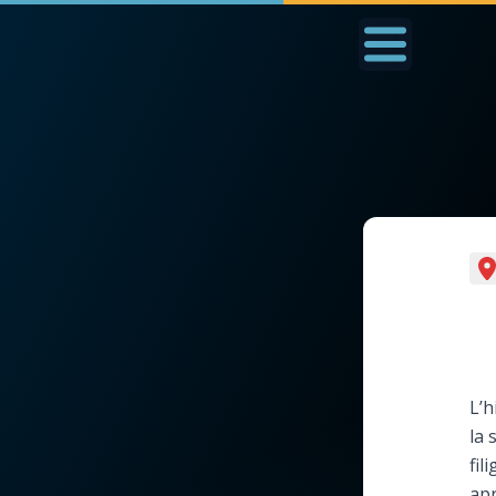
Accueil
La Messe
Aujourd'hui
Nous
◼︎
1000 Raisons de Croire
◼︎
Prier au quotidien
L'actualité de la
Avec Thérèse de Li
semaine
L'Évangile chaque j
L’h
La chaîne Youtube
la 
Les premiers same
fil
La newsletter
du mois
apr