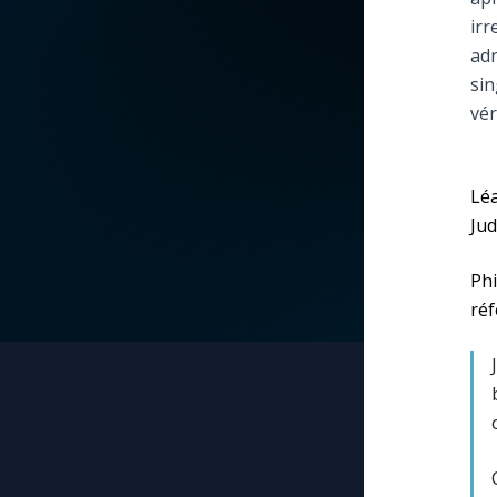
irr
La vidéo de la semaine
Marie qui défait les
adr
nœuds
sin
Le compte Tiktok
vér
Me consacrer à Jé
par Marie
Le magazine
Léa
Mes intentions de
Jud
Le site internet
prière
Phi
Questions-réponses
Une Minute avec M
réf
Une neuvaine