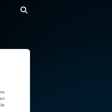
Rechercher
nne
 en
lle