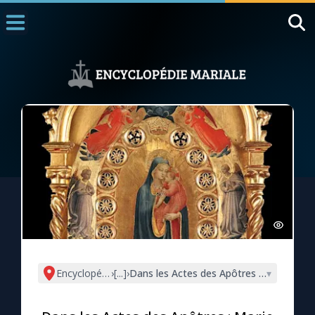
Accueil
La Messe
Aujourd'hui
Nous souten
◼︎
1000 Raisons de Croire
L'actualité de la semaine
La chaîne Youtube
La newsletter
Encyclopédie mariale
›
[...]
›
Dans les Actes des Apôtres : Marie Mère 
▾
La vidéo de la semaine