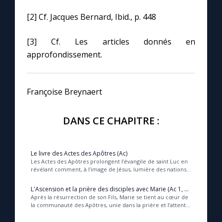
[2] Cf. Jacques Bernard, Ibid., p. 448
[3] Cf. Les articles donnés en
approfondissement.
Françoise Breynaert
DANS CE CHAPITRE :
Le livre des Actes des Apôtres (Ac)
Les Actes des Apôtres prolongent l’évangile de saint Luc en
révélant comment, à l’image de Jésus, lumière des nations
et porteur d’une année de grâce, ...
L'Ascension et la prière des disciples avec Marie (Ac 1, 6-
14)
Après la résurrection de son Fils, Marie se tient au cœur de
la communauté des Apôtres, unie dans la prière et l’attente
du don du Saint-Esprit, source...