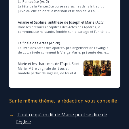
La Pentecôte (Ac 2)
La fête de la Pentecôte puise ses racines dans la tradition
juive où elle célèbre la moisson et le don de la Loi,
symboles d’une alliance vivante avec ...
Ananie et Saphire, antithèse de Joseph et Marie (Ac 5)
Dans les premiers chapitres des Actes des Apôtres, la
communauté naissante, fondée sur le partage et l’unité, est
mise à l’épreuve par le péché d’Anani...
La finale des Actes (Ac 28)
Le livre des Actes des Apôtres, prolongement de l’évangile
de Luc, révèle comment la Vierge Marie, présente dès le
commencement, incarne un témoignage ...
Marie et les charismes de l’Esprit Saint
Marie, Mère virginale de Jésus et
modèle parfait de sagesse, de foi et de
charité, incarne un charisme unique qui
dépasse les dons spirituels communs
à...
Sur le même thème, la rédaction vous conseille :
Tout ce qu'on dit de Marie peut se dire de
l'Église