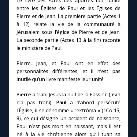
Le livre des Actes des apôtres fait l’unité
entre les Églises de Paul et les Églises de
Pierre et de Jean. La première partie (Actes 1
Marie qui défait les nœuds
à 12) relate la vie de la communauté à
Jérusalem sous l’égide de Pierre et de Jean.
Me consacrer à Jésus par Marie
La seconde partie (Actes 13 à la fin) raconte
le ministère de Paul.
Mes intentions de prière
Pierre, Jean, et Paul ont en effet des
Une Minute avec Marie
personnalités différentes, et il n’est pas
inutile qu’un livre manifeste leur unité.
Une neuvaine
Pierre
a trahi Jésus la nuit de la Passion (
Jean
n’a pas trahi).
Paul
a d’abord persécuté
◼︎
À la une
l’Église, il se dénomme « l’ektrôma » (1Co 15,
8), ce qui désigne un accident de naissance,
1000 Raisons de Croire
Paul n’est pas mort en naissant, mais il est
né à la vie chrétienne alors qu’il tuait sa