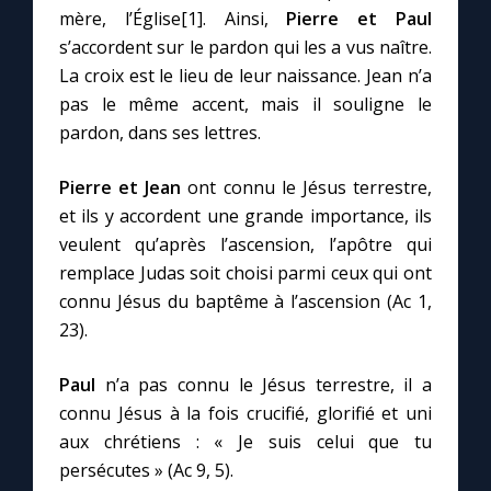
Chapelet pour le monde
mère, l’Église[1]. Ainsi,
Pierre et Paul
s’accordent sur le pardon qui les a vus naître.
Contact
La croix est le lieu de leur naissance. Jean n’a
pas le même accent, mais il souligne le
Faire un don
pardon, dans ses lettres.
Pierre et Jean
ont connu le Jésus terrestre,
Marie de Nazareth
et ils y accordent une grande importance, ils
veulent qu’après l’ascension, l’apôtre qui
remplace Judas soit choisi parmi ceux qui ont
connu Jésus du baptême à l’ascension (Ac 1,
23).
Paul
n’a pas connu le Jésus terrestre, il a
connu Jésus à la fois crucifié, glorifié et uni
aux chrétiens : « Je suis celui que tu
persécutes » (Ac 9, 5).