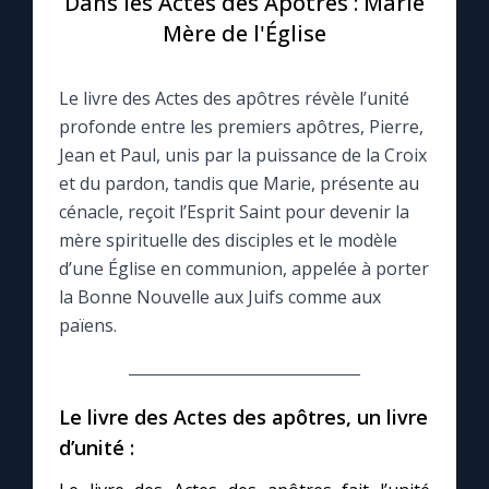
Dans les Actes des Apôtres : Marie
Mère de l'Église
Le compte Tiktok
Le livre des Actes des apôtres révèle l’unité
Le magazine
profonde entre les premiers apôtres, Pierre,
Jean et Paul, unis par la puissance de la Croix
Le site internet
et du pardon, tandis que Marie, présente au
cénacle, reçoit l’Esprit Saint pour devenir la
Questions-réponses
mère spirituelle des disciples et le modèle
d’une Église en communion, appelée à porter
la Bonne Nouvelle aux Juifs comme aux
◼︎
Prier au quotidien
païens.
Avec Thérèse de Lisieux
Le livre des Actes des apôtres, un livre
L'Évangile chaque jour
d’unité :
Les premiers samedis du mois