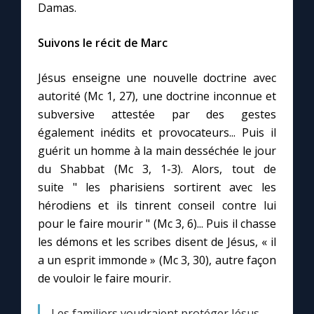
Damas.
Marie qui défait les nœuds
Suivons le récit de Marc
Jésus enseigne une nouvelle doctrine avec
Me consacrer à Jésus par Marie
autorité (Mc 1, 27), une doctrine inconnue et
subversive attestée par des gestes
Mes intentions de prière
également inédits et provocateurs... Puis il
guérit un homme à la main desséchée le jour
Une Minute avec Marie
du Shabbat (Mc 3, 1-3). Alors, tout de
suite " les pharisiens sortirent avec les
Une neuvaine
hérodiens et ils tinrent conseil contre lui
pour le faire mourir " (Mc 3, 6)... Puis il chasse
les démons et les scribes disent de Jésus, « il
◼︎
À la une
a un esprit immonde » (Mc 3, 30), autre façon
1000 Raisons de Croire
de vouloir le faire mourir.
Les familiers voudraient protéger Jésus,