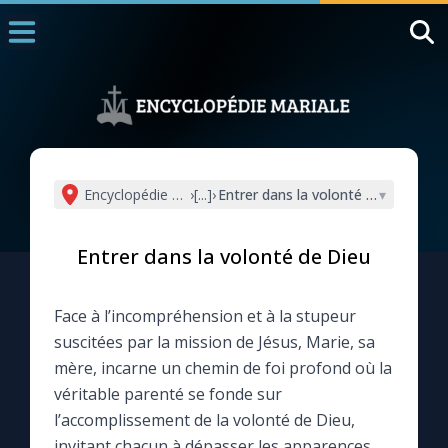
Accueil
La Messe
Aujourd'hui
Nous souten
Encyclopédie mariale
›
[...]
›
Entrer dans la volonté de Dieu
▾
◼︎
1000 Raisons de Croire
Entrer dans la volonté de Dieu
L'actualité de la semaine
Face à l’incompréhension et à la stupeur
La chaîne Youtube
suscitées par la mission de Jésus, Marie, sa
mère, incarne un chemin de foi profond où la
La newsletter
véritable parenté se fonde sur
l’accomplissement de la volonté de Dieu,
La vidéo de la semaine
invitant chacun à dépasser les apparences