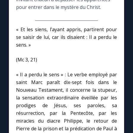
pour entrer dans le mystère du Christ.
Le compte Tiktok
« Et les siens, l’ayant appris, partirent pour
Le magazine
se saisir de lui, car ils disaient : Il a perdu le
sens. »
Le site internet
(Mc 3, 21)
Questions-réponses
« Il a perdu le sens » : Le verbe employé par
saint Marc paraît dix-sept fois dans le
◼︎
Prier au quotidien
Nouveau Testament, il concerne la stupeur,
la sensation extraordinaire éveillée par les
Avec Thérèse de Lisieux
prodiges de Jésus, ses paroles, sa
résurrection, par la Pentecôte, par les
L'Évangile chaque jour
miracles du diacre Philippe, le retour de
Pierre de la prison et la prédication de Paul à
Les premiers samedis du mois