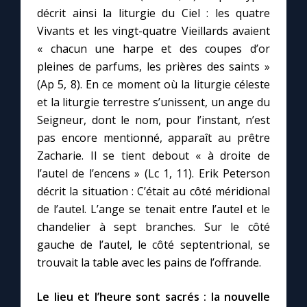
décrit ainsi la liturgie du Ciel : les quatre
Vivants et les vingt-quatre Vieillards avaient
Marie qui défait les nœuds
« chacun une harpe et des coupes d’or
pleines de parfums, les prières des saints »
Me consacrer à Jésus par Marie
(Ap 5, 8). En ce moment où la liturgie céleste
et la liturgie terrestre s’unissent, un ange du
Mes intentions de prière
Seigneur, dont le nom, pour l’instant, n’est
pas encore mentionné, apparaît au prêtre
Une Minute avec Marie
Zacharie. Il se tient debout « à droite de
l’autel de l’encens » (Lc 1, 11). Erik Peterson
décrit la situation : C’était au côté méridional
Une neuvaine
de l’autel. L’ange se tenait entre l’autel et le
chandelier à sept branches. Sur le côté
◼︎
À la une
gauche de l’autel, le côté septentrional, se
trouvait la table avec les pains de l’offrande.
1000 Raisons de Croire
Le lieu et l’heure sont sacrés : la nouvelle