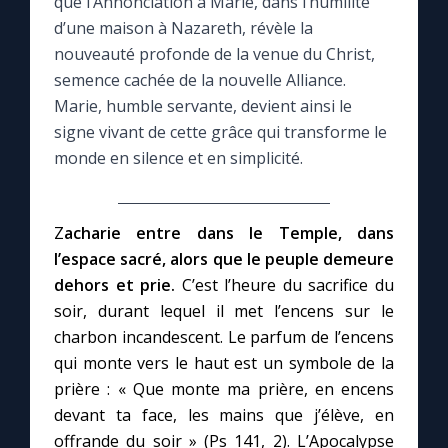
que l’Annonciation à Marie, dans l’humilité
d’une maison à Nazareth, révèle la
Le compte Tiktok
nouveauté profonde de la venue du Christ,
semence cachée de la nouvelle Alliance.
Le magazine
Marie, humble servante, devient ainsi le
signe vivant de cette grâce qui transforme le
monde en silence et en simplicité.
Le site internet
Questions-réponses
Z
acharie entre dans le Temple, dans
l’espace sacré, alors que le peuple demeure
dehors et prie.
C’est l’heure du sacrifice du
◼︎
Prier au quotidien
soir, durant lequel il met l’encens sur le
Avec Thérèse de Lisieux
charbon incandescent. Le parfum de l’encens
qui monte vers le haut est un symbole de la
prière : « Que monte ma prière, en encens
L'Évangile chaque jour
devant ta face, les mains que j’élève, en
offrande du soir » (Ps 141, 2). L’Apocalypse
Les premiers samedis du mois