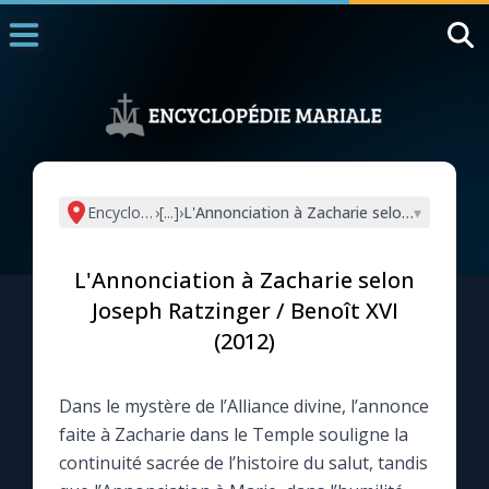
Accueil
La Messe
Aujourd'hui
Nous souten
Encyclopédie mariale
›
[...]
›
L'Annonciation à Zacharie selon Joseph Rat
▾
◼︎
1000 Raisons de Croire
L'Annonciation à Zacharie selon
L'actualité de la semaine
Joseph Ratzinger / Benoît XVI
(2012)
La chaîne Youtube
Dans le mystère de l’Alliance divine, l’annonce
La newsletter
faite à Zacharie dans le Temple souligne la
continuité sacrée de l’histoire du salut, tandis
La vidéo de la semaine