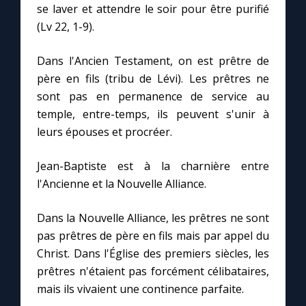
se laver et attendre le soir pour être purifié
(Lv 22, 1-9).
Marie qui défait les nœuds
Dans l'Ancien Testament, on est prêtre de
Me consacrer à Jésus par Marie
père en fils (tribu de Lévi). Les prêtres ne
sont pas en permanence de service au
temple, entre-temps, ils peuvent s'unir à
Mes intentions de prière
leurs épouses et procréer.
Une Minute avec Marie
Jean-Baptiste est à la charnière entre
l'Ancienne et la Nouvelle Alliance.
Une neuvaine
Dans la Nouvelle Alliance, les prêtres ne sont
pas prêtres de père en fils mais par appel du
◼︎
À la une
Christ. Dans l'Église des premiers siècles, les
1000 Raisons de Croire
prêtres n'étaient pas forcément célibataires,
mais ils vivaient une continence parfaite.