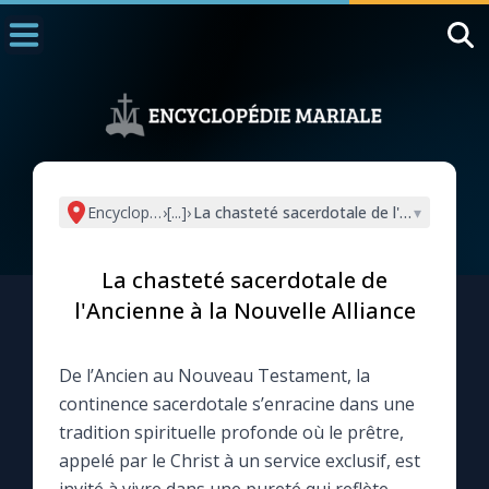
Accueil
La Messe
Aujourd'hui
Nous souten
Encyclopédie mariale
›
[...]
›
La chasteté sacerdotale de l'Ancienne à l
▾
◼︎
1000 Raisons de Croire
La chasteté sacerdotale de
L'actualité de la semaine
l'Ancienne à la Nouvelle Alliance
La chaîne Youtube
De l’Ancien au Nouveau Testament, la
continence sacerdotale s’enracine dans une
La newsletter
tradition spirituelle profonde où le prêtre,
appelé par le Christ à un service exclusif, est
La vidéo de la semaine