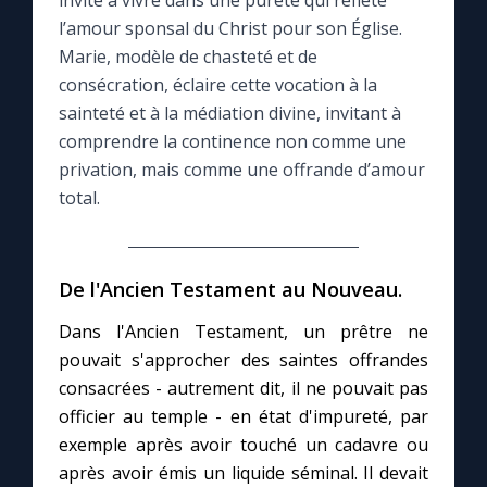
invité à vivre dans une pureté qui reflète
l’amour sponsal du Christ pour son Église.
Le compte Tiktok
Marie, modèle de chasteté et de
consécration, éclaire cette vocation à la
sainteté et à la médiation divine, invitant à
Le magazine
comprendre la continence non comme une
privation, mais comme une offrande d’amour
Le site internet
total.
Questions-réponses
De l'Ancien Testament au Nouveau.
◼︎
Prier au quotidien
Dans l'Ancien Testament, un prêtre ne
pouvait s'approcher des saintes offrandes
Avec Thérèse de Lisieux
consacrées - autrement dit, il ne pouvait pas
officier au temple - en état d'impureté, par
L'Évangile chaque jour
exemple après avoir touché un cadavre ou
après avoir émis un liquide séminal. Il devait
Les premiers samedis du mois