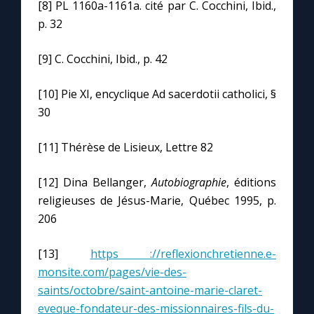
[8] PL 1160a-1161a. cité par C. Cocchini, Ibid.,
p. 32
[9] C. Cocchini, Ibid., p. 42
[10] Pie XI, encyclique Ad sacerdotii catholici, §
30
[11] Thérèse de Lisieux, Lettre 82
[12] Dina Bellanger,
Autobiographie
, éditions
religieuses de Jésus-Marie, Québec 1995, p.
206
[13]
https ://reflexionchretienne.e-
monsite.com/pages/vie-des-
saints/octobre/saint-antoine-marie-claret-
eveque-fondateur-des-missionnaires-fils-du-