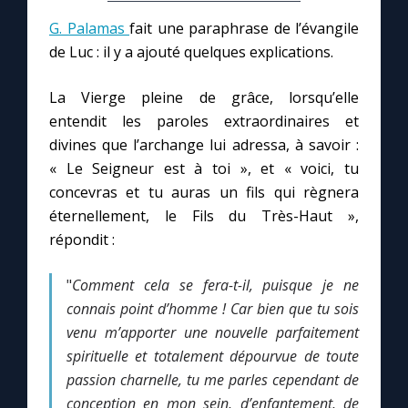
G. Palamas
fait une paraphrase de l’évangile
Marie qui défait les nœuds
de Luc : il y a ajouté quelques explications.
La Vierge pleine de grâce, lorsqu’elle
Me consacrer à Jésus par Marie
entendit les paroles extraordinaires et
divines que l’archange lui adressa, à savoir :
Mes intentions de prière
« Le Seigneur est à toi », et « voici, tu
concevras et tu auras un fils qui règnera
Une Minute avec Marie
éternellement, le Fils du Très-Haut »,
répondit :
Une neuvaine
"
Comment cela se fera-t-il, puisque je ne
connais point d’homme ! Car bien que tu sois
◼︎
À la une
venu m’apporter une nouvelle parfaitement
spirituelle et totalement dépourvue de toute
1000 Raisons de Croire
passion charnelle, tu me parles cependant de
conception en mon sein, d’enfantement, de