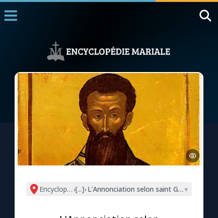
Accueil
La Messe
Aujourd'hui
Nous souten
◼︎
1000 Raisons de Croire
L'actualité de la semaine
La chaîne Youtube
La newsletter
Encyclopédie mariale
›
[...]
›
L'Annonciation selon saint Grégoire Pal
▾
La vidéo de la semaine