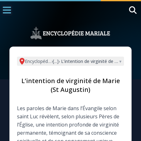
Accueil
La Messe
Aujourd'hui
Nous souten
Encyclopédie mariale
›
[...]
›
L’intention de virginité de Marie (St Au
▾
◼︎
1000 Raisons de Croire
L’intention de virginité de Marie
L'actualité de la semaine
(St Augustin)
La chaîne Youtube
Les paroles de Marie dans l’Évangile selon
saint Luc révèlent, selon plusieurs Pères de
La newsletter
l’Église, une intention profonde de virginité
permanente, témoignant de sa conscience
La vidéo de la semaine