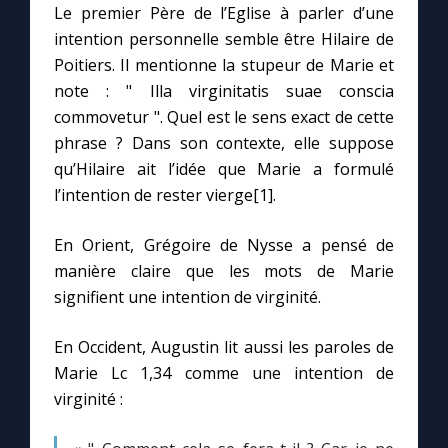
Le premier Père de l’Eglise à parler d’une
intention personnelle semble être Hilaire de
Marie qui défait les nœuds
Poitiers. Il mentionne la stupeur de Marie et
note : " Illa virginitatis suae conscia
Me consacrer à Jésus par Marie
commovetur ". Quel est le sens exact de cette
phrase ? Dans son contexte, elle suppose
qu’Hilaire ait l’idée que Marie a formulé
Mes intentions de prière
l’intention de rester vierge[1].
Une Minute avec Marie
En Orient, Grégoire de Nysse a pensé de
manière claire que les mots de Marie
Une neuvaine
signifient une intention de virginité.
En Occident, Augustin lit aussi les paroles de
◼︎
À la une
Marie Lc 1,34 comme une intention de
1000 Raisons de Croire
virginité :