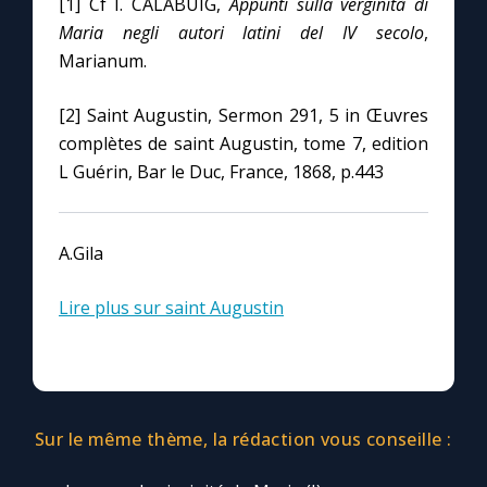
[1] Cf I. CALABUIG,
Appunti sulla verginità di
Maria negli autori latini del IV secolo
,
Marianum.
[2] Saint Augustin, Sermon 291, 5 in Œuvres
complètes de saint Augustin, tome 7, edition
L Guérin, Bar le Duc, France, 1868, p.443
A.Gila
Lire plus sur saint Augustin
Sur le même thème, la rédaction vous conseille :