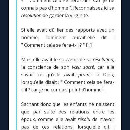
« " Comment cela se fera-t-il ? Car je ne
Chapelet pour le monde
connais pas d’homme ". Reconnaissez ici sa
résolution
de garder la virginité.
Contact
Si elle avait dû lier des rapports avec un
Faire un don
homme, comment aurait-elle dit :
" Comment cela se fera-t-il ? " [...]
Marie de Nazareth
Mais elle avait le souvenir de sa
résolution
,
la conscience de son
vœu sacré
, car elle
savait ce qu’elle avait
promis
à Dieu,
lorsqu’elle disait : " Comment cela se fera-
t-il ? car je ne connais point d’homme ".
Sachant donc que les enfants ne naissent
que par suite des relations entre les
époux, comme elle avait
résolu
de n’avoir
pas de ces relations, lorsqu’elle dit :