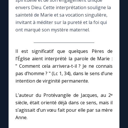
spirituelle et de son engagement unique
envers Dieu. Cette interprétation souligne la
Le compte Tiktok
sainteté de Marie et sa vocation singulière,
invitant à méditer sur la pureté et la foi qui
ont marqué son mystère maternel.
Le magazine
Le site internet
Il est significatif que quelques Pères de
l’Église aient interprété la parole de Marie :
Questions-réponses
" Comment cela arrivera-t-il ? Je ne connais
pas d’homme ? " (Lc 1, 34), dans le sens d’une
intention de virginité permanente.
◼︎
Prier au quotidien
Avec Thérèse de Lisieux
L’auteur du Protévangile de Jacques, au 2ᵉ
siècle, était orienté déjà dans ce sens, mais il
s’agissait d’un vœu fait pour elle par sa mère
L'Évangile chaque jour
Anne.
Les premiers samedis du mois