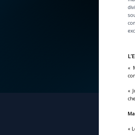
div
La vidéo de la semaine
Marie qui défait les
sou
nœuds
com
Le compte Tiktok
exc
Me consacrer à Jé
par Marie
Le magazine
L’
Mes intentions de
Le site internet
prière
« M
con
Questions-réponses
Une Minute avec M
« J
che
Une neuvaine
Mar
« L