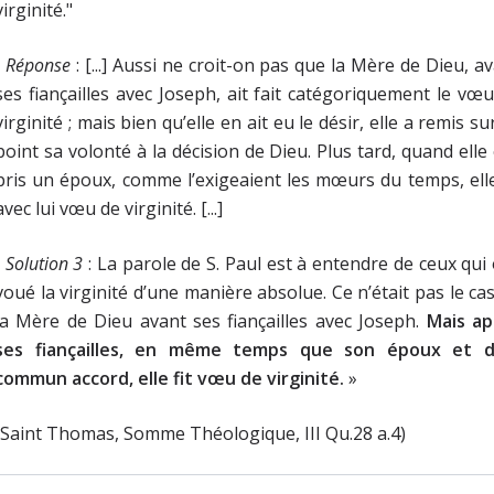
virginité."
•
Réponse
: [...] Aussi ne croit-on pas que la Mère de Dieu, a
ses fiançailles avec Joseph, ait fait catégoriquement le vœ
virginité ; mais bien qu’elle en ait eu le désir, elle a remis su
point sa volonté à la décision de Dieu. Plus tard, quand elle
pris un époux, comme l’exigeaient les mœurs du temps, elle
avec lui vœu de virginité. [...]
•
Solution 3
: La parole de S. Paul est à entendre de ceux qui
voué la virginité d’une manière absolue. Ce n’était pas le ca
la Mère de Dieu avant ses fiançailles avec Joseph.
Mais ap
ses fiançailles, en même temps que son époux et d
commun accord, elle fit vœu de virginité.
»
(Saint Thomas, Somme Théologique, III Qu.28 a.4)