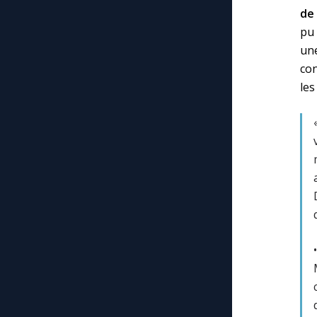
de
pu 
un
co
les