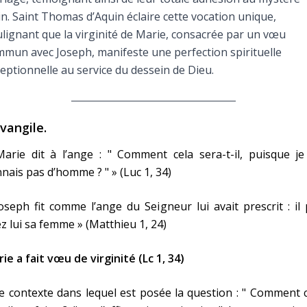
Faire un don
in. Saint Thomas d’Aquin éclaire cette vocation unique,
lignant que la virginité de Marie, consacrée par un vœu
Marie de Nazareth
mun avec Joseph, manifeste une perfection spirituelle
eptionnelle au service du dessein de Dieu.
sus
Evangile.
arie dit à l’ange : " Comment cela sera-t-il, puisque je
nais pas d’homme ? " » (Luc 1, 34)
arie
oseph fit comme l’ange du Seigneur lui avait prescrit : il 
z lui sa femme » (Matthieu 1, 24)
ie a fait vœu de virginité (Lc 1, 34)
e contexte dans lequel est posée la question : " Comment 