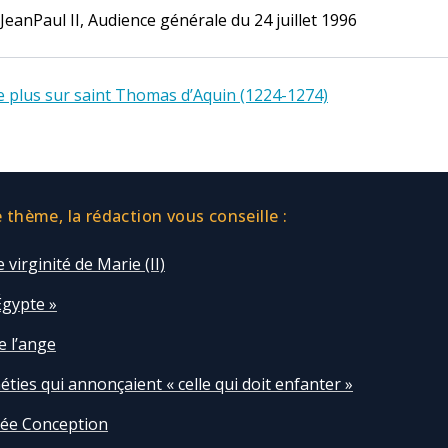
 JeanPaul II, Audience générale du 24 juillet 1996
e plus sur saint Thomas d’Aquin (1224-1274)
thème, la rédaction vous conseille :
 virginité de Marie (II)
Égypte »
de l’ange
ties qui annonçaient « celle qui doit enfanter »
ée Conception