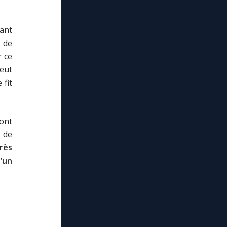
vant
u de
r ce
 eut
 fit
 ont
s de
rès
’un