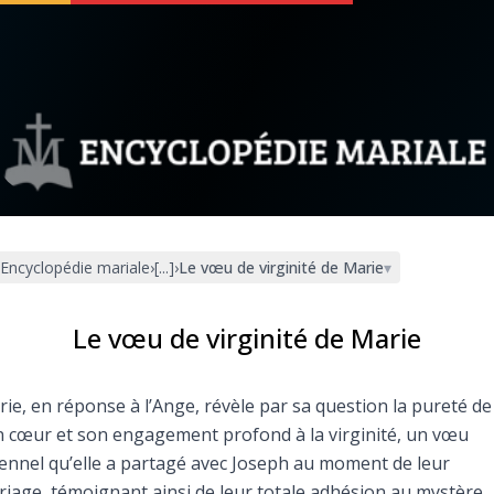
 soutenir
À propos
Facebook
Infos légales
Encyclopédie mariale
›
[...]
›
Le vœu de virginité de Marie
▾
◼︎
À la une
sieux
1000 Raisons de Croire
Le vœu de virginité de Marie
our
Chapelet pour le monde
ie, en réponse à l’Ange, révèle par sa question la pureté de
 cœur et son engagement profond à la virginité, un vœu
dis
Contact
ennel qu’elle a partagé avec Joseph au moment de leur
iage, témoignant ainsi de leur totale adhésion au mystère