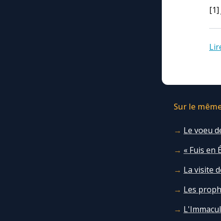
[1]
Lir
Sur le même 
Le voeu de
« Fuis en 
La visite 
Les prophé
L'Immacul