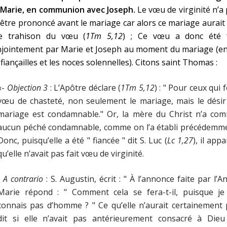
 Marie, en communion avec Joseph.
Le vœu de virginité n’a
être prononcé avant le mariage car alors ce mariage aurait
e trahison du vœu (
1Tm 5,12
) ; Ce vœu a donc été f
njointement par Marie et Joseph au moment du mariage (en
 fiançailles et les noces solennelles). Citons saint Thomas :
«-
Objection 3
: L’Apôtre déclare (
1Tm 5,12
) : " Pour ceux qui 
vœu de chasteté, non seulement le mariage, mais le désir
mariage est condamnable." Or, la mère du Christ n’a com
aucun péché condamnable, comme on l’a établi précédemme
Donc, puisqu’elle a été " fiancée " dit S. Luc (
Lc 1,27
), il appa
qu’elle n’avait pas fait vœu de virginité.
•
A contrario
: S. Augustin, écrit : " À l’annonce faite par l’A
Marie répond : " Comment cela se fera-t-il, puisque je
connais pas d’homme ? " Ce qu’elle n’aurait certainement
dit si elle n’avait pas antérieurement consacré à Dieu