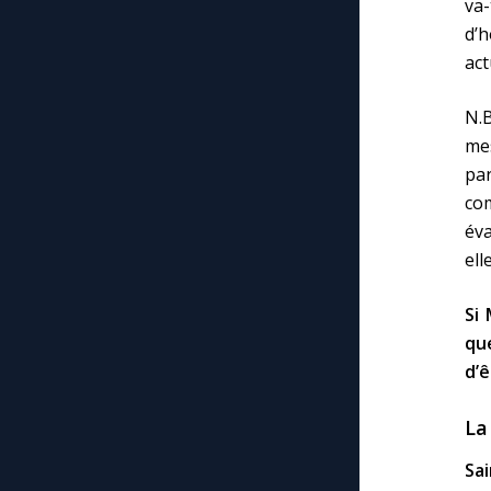
va-
d’h
act
N.B
me
par
co
éva
elle
Si 
qu
d’ê
La
Sa