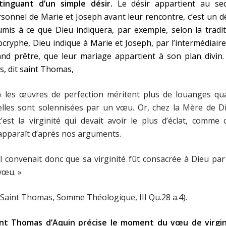
stinguant d’un simple désir.
Le désir appartient au sec
sonnel de Marie et Joseph avant leur rencontre, c’est un d
mis à ce que Dieu indiquera, par exemple, selon la tradi
cryphe, Dieu indique à Marie et Joseph, par l’intermédiair
nd prêtre, que leur mariage appartient à son plan divin.
s, dit saint Thomas,
« les œuvres de perfection méritent plus de louanges qu
elles sont solennisées par un vœu. Or, chez la Mère de D
c’est la virginité qui devait avoir le plus d’éclat, comme 
apparaît d’après nos arguments.
Il convenait donc que sa virginité fût consacrée à Dieu pa
vœu. »
(Saint Thomas, Somme Théologique, III Qu.28 a.4).
int Thomas d’Aquin précise le moment du vœu de virgin