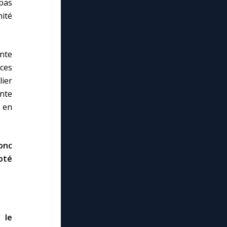
 pas
nité
ente
ces
lier
nte
é en
onc
pté
 le