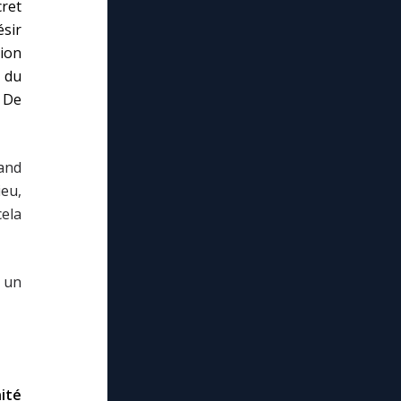
ret
ésir
tion
e du
 De
and
ieu,
cela
r un
ité