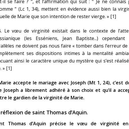
t-il se faire ? ", et l’affirmation qui suit : " Je ne connais
omme " (Lc 1, 34), mettent en évidence aussi bien la virgi
uelle de Marie que son intention de rester vierge. » [1]
. Le vœu de virginité existait dans le contexte de l’att
ssianique (les Esséniens, Jean Baptiste...) cependant 
allèles ne doivent pas nous faire « tomber dans l’erreur de 
mplètement ses dispositions intimes à la mentalité ambia
cuant ainsi le caractère unique du mystère qui s’est réalis
. » [1]
Marie accepte le mariage avec Joseph (Mt 1, 24), c’est d
e Joseph a librement adhéré à son choix et qu’il a acce
tre le gardien de la virginité de Marie.
 réflexion de saint Thomas d’Aquin.
int Thomas d’Aquin précise le vœu de virginité en