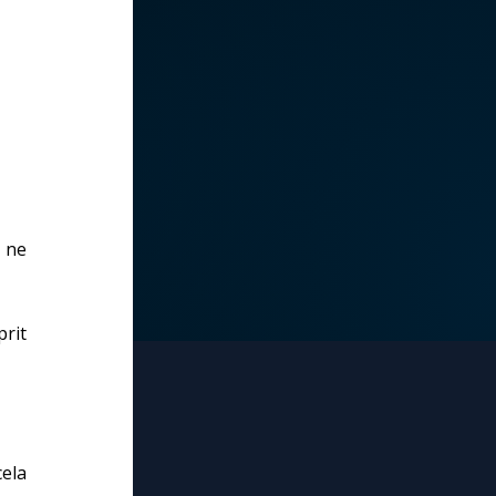
 ne
prit
cela