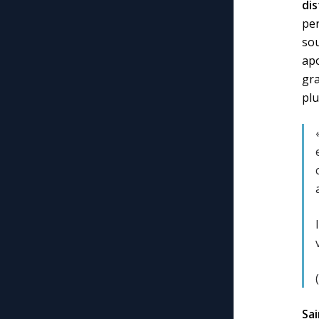
di
per
sou
apo
gra
plu
Sa