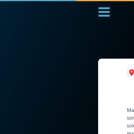
Accueil
La Messe
Aujourd'hui
Nous
◼︎
1000 Raisons de Croire
◼︎
Prier au quotidien
L'actualité de la
Avec Thérèse de Li
semaine
L'Évangile chaque j
Mar
La chaîne Youtube
son
Les premiers same
sol
La newsletter
du mois
mar