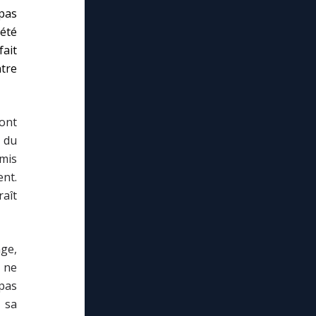
 pas
 été
ait
tre
font
 du
mis
nt.
raît
nge,
 ne
 pas
 sa