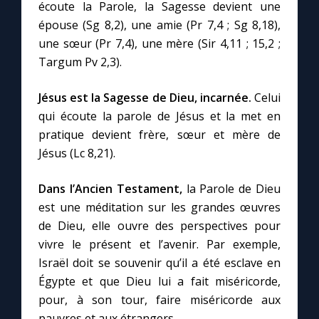
écoute la Parole, la Sagesse devient une
épouse (Sg 8,2), une amie (Pr 7,4 ; Sg 8,18),
Marie qui défait les nœuds
une sœur (Pr 7,4), une mère (Sir 4,11 ; 15,2 ;
Targum Pv 2,3).
Me consacrer à Jésus par Marie
Jésus est la Sagesse de Dieu, incarnée.
Celui
qui écoute la parole de Jésus et la met en
Mes intentions de prière
pratique devient frère, sœur et mère de
Jésus (Lc 8,21).
Une Minute avec Marie
Dans l’Ancien Testament,
la Parole de Dieu
Une neuvaine
est une méditation sur les grandes œuvres
de Dieu, elle ouvre des perspectives pour
vivre le présent et l’avenir. Par exemple,
◼︎
À la une
Israël doit se souvenir qu’il a été esclave en
Égypte et que Dieu lui a fait miséricorde,
1000 Raisons de Croire
pour, à son tour, faire miséricorde aux
pauvres et aux étrangers.