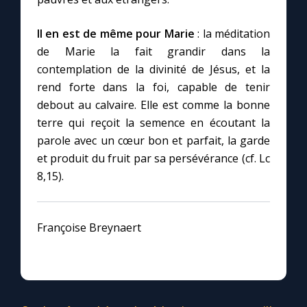
Chapelet pour le monde
Il en est de même pour Marie
: la méditation
Contact
de Marie la fait grandir dans la
contemplation de la divinité de Jésus, et la
Faire un don
rend forte dans la foi, capable de tenir
debout au calvaire. Elle est comme la bonne
Marie de Nazareth
terre qui reçoit la semence en écoutant la
parole avec un cœur bon et parfait, la garde
et produit du fruit par sa persévérance (cf. Lc
8,15).
Françoise Breynaert