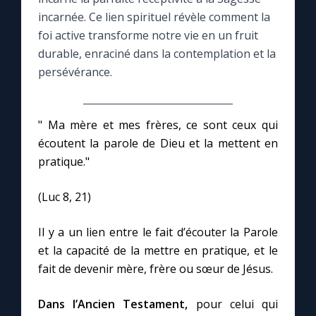
incarnée. Ce lien spirituel révèle comment la
Le compte Tiktok
foi active transforme notre vie en un fruit
durable, enraciné dans la contemplation et la
persévérance.
Le magazine
Le site internet
" Ma mère et mes frères, ce sont ceux qui
écoutent la parole de Dieu et la mettent en
Questions-réponses
pratique."
(Luc 8, 21)
◼︎
Prier au quotidien
Il y a un lien entre le fait d’écouter la Parole
Avec Thérèse de Lisieux
et la capacité de la mettre en pratique, et le
fait de devenir mère, frère ou sœur de Jésus.
L'Évangile chaque jour
Dans l’Ancien Testament,
pour celui qui
Les premiers samedis du mois