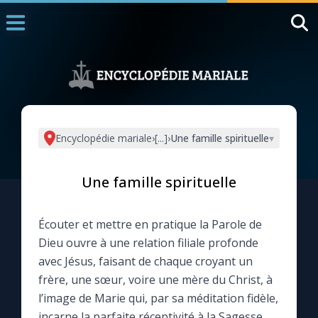
Accueil
La Messe
Aujourd'hui
Nous souten
Encyclopédie mariale
›
[...]
›
Une famille spirituelle
▾
◼︎
1000 Raisons de Croire
Une famille spirituelle
L'actualité de la semaine
Écouter et mettre en pratique la Parole de
La chaîne Youtube
Dieu ouvre à une relation filiale profonde
avec Jésus, faisant de chaque croyant un
La newsletter
frère, une sœur, voire une mère du Christ, à
l’image de Marie qui, par sa méditation fidèle,
La vidéo de la semaine
incarne la parfaite réceptivité à la Sagesse