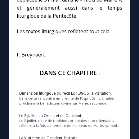
Chapelet pour le monde
et généralement aussi dans le temps
liturgique de la Pentecôte.
Contact
Les textes liturgiques reflètent tout cela.
Faire un don
F. Breynaert
Marie de Nazareth
DANS CE CHAPITRE :
Dimension liturgique du récit Lc 1,39-56, la Visitation
Dans cette rencontre empreinte de l'Esprit Saint, Elisabeth
proclame la bénédiction divine sur Marie, reconnue
comme la Mère du Seigneur et modèle de f...
Le 2 juillet, en Orient et en Occident
Le 2 juillet, riche de traditions orientales et occidentales,
célèbre à la fois la mémoire du manteau de Marie, symbole
de son esprit transmis à l’Égli...
La Visitation en Occident, histoire