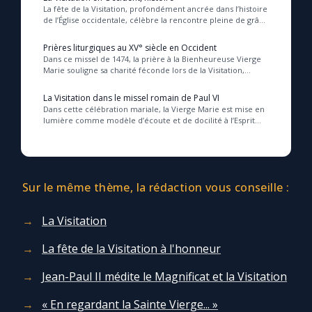
La fête de la Visitation, profondément ancrée dans l’histoire
de l’Église occidentale, célèbre la rencontre pleine de grâce
entre Marie et Élisabeth, s...
Prières liturgiques au XV° siècle en Occident
Dans ce missel de 1474, la prière à la Bienheureuse Vierge
Marie souligne sa charité féconde lors de la Visitation,
invitant les fidèles à accueillir s...
La Visitation dans le missel romain de Paul VI
Dans cette célébration mariale, la Vierge Marie est mise en
lumière comme modèle d’écoute et de docilité à l’Esprit
Saint, invitant les fidèles à recon...
Sur le même thème, la rédaction vous conseille :
La Visitation
La fête de la Visitation à l'honneur
Jean-Paul II médite le Magnificat et la Visitation
« En regardant la Sainte Vierge... »