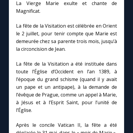
La Vierge Marie exulte et chante de
Magnificat.
Marie qui défait les nœuds
La fête de la Visitation est célébrée en Orient
Me consacrer à Jésus par Marie
le 2 juillet, pour tenir compte que Marie est
demeurée chez sa parente trois mois, jusqu’à
la circoncision de Jean.
Mes intentions de prière
La fête de la Visitation a été instituée dans
Une Minute avec Marie
toute l’Église d’Occident en l’an 1389, à
l’époque du grand schisme (quand il y avait
Une neuvaine
un pape et un antipape), à la demande de
l’évêque de Prague, comme un appel à Marie,
à Jésus et à l’Esprit Saint, pour l’unité de
◼︎
À la une
l’Église.
1000 Raisons de Croire
Après le concile Vatican II, la fête a été
déplacée le 31 mai, dans le « mois de Marie »,