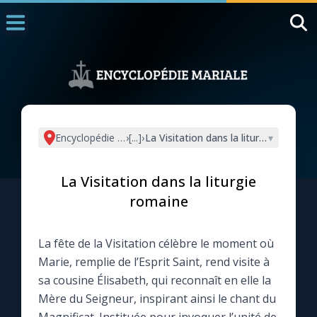
Accueil
La Messe
Aujourd'hui
Nous souten
Encyclopédie mariale
›
[...]
›
La Visitation dans la liturgie romaine
▾
◼︎
1000 Raisons de Croire
La Visitation dans la liturgie
L'actualité de la semaine
romaine
La chaîne Youtube
La fête de la Visitation célèbre le moment où
Marie, remplie de l’Esprit Saint, rend visite à
La newsletter
sa cousine Élisabeth, qui reconnaît en elle la
Mère du Seigneur, inspirant ainsi le chant du
La vidéo de la semaine