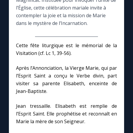
Magnificat. Instituée pour invoquer l’unité de
l’Église, cette célébration mariale invite à
Le compte Tiktok
contempler la joie et la mission de Marie
dans le mystère de l’Incarnation.
Le magazine
Cette fête liturgique est le mémorial de la
Le site internet
Visitation (cf. Lc 1, 39-56).
Questions-réponses
Après l’Annonciation, la Vierge Marie, qui par
l’Esprit Saint a conçu le Verbe divin, part
visiter sa parente Elisabeth, enceinte de
◼︎
Prier au quotidien
Jean-Baptiste.
Avec Thérèse de Lisieux
Jean tressaille. Elisabeth est remplie de
l’Esprit Saint. Elle prophétise et reconnaît en
L'Évangile chaque jour
Marie la mère de son Seigneur.
Les premiers samedis du mois