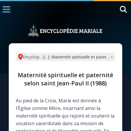
Accueil
La Messe
Aujourd'hui
Nous souten
Encyclopédie mariale
›
[...]
›
Maternité spirituelle et paternité selon sa
▾
◼︎
1000 Raisons de Croire
Maternité spirituelle et paternité
L'actualité de la semaine
selon saint Jean-Paul II (1988)
La chaîne Youtube
Au pied de la Croix, Marie est donnée à
l’Église comme Mère, incarnant ainsi la
La newsletter
maternité spirituelle qui rejoint et soutient la
vocation sacerdotale dans sa mission de
La vidéo de la semaine