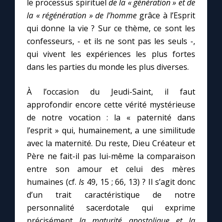
le processus spirituel
de la « génération » et de
Chapelet pour le monde
la « régénération » de l’homme
grâce à l’Esprit
qui donne la vie ? Sur ce thème, ce sont les
Contact
confesseurs, - et ils ne sont pas les seuls -,
qui vivent les expériences les plus fortes
Faire un don
dans les parties du monde les plus diverses.
Marie de Nazareth
À l’occasion du Jeudi-Saint, il faut
approfondir encore cette vérité mystérieuse
de notre vocation : la « paternité dans
l’esprit » qui, humainement, a une similitude
avec la maternité. Du reste, Dieu Créateur et
Père ne fait-il pas lui-même la comparaison
entre son amour et celui des mères
humaines (cf.
Is
49, 15 ; 66, 13) ? Il s’agit donc
d’un trait caractéristique de notre
personnalité sacerdotale qui exprime
précisément
la maturité apostolique et la