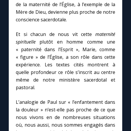
de la maternité de l’Église, à l’exemple de la
Mère de Dieu, devienne plus proche de notre
Marie qui défait les nœuds
conscience sacerdotale.
Me consacrer à Jésus par Marie
Et si chacun de nous vit cette
maternité
spirituelle
plutôt en homme comme une
« paternité dans l’Esprit », Marie, comme
Mes intentions de prière
« figure » de l’Église, a son rôle dans cette
expérience. Les textes cités montrent à
Une Minute avec Marie
quelle profondeur ce rôle s’inscrit au centre
même de notre ministère sacerdotal et
Une neuvaine
pastoral.
L’analogie de Paul sur « l’enfantement dans
◼︎
À la une
la douleur » n’est-elle pas proche de ce que
1000 Raisons de Croire
nous vivons en de nombreuses situations
où, nous aussi, nous sommes engagés dans