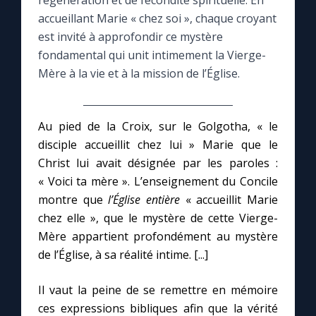
régénération et de fécondité spirituelle. En
accueillant Marie « chez soi », chaque croyant
Le compte Tiktok
est invité à approfondir ce mystère
fondamental qui unit intimement la Vierge-
Mère à la vie et à la mission de l’Église.
Le magazine
Le site internet
Au pied de la Croix, sur le Golgotha, « le
disciple accueillit chez lui » Marie que le
Questions-réponses
Christ lui avait désignée par les paroles :
« Voici ta mère ». L’enseignement du Concile
montre que
l’Église entière
« accueillit Marie
◼︎
Prier au quotidien
chez elle », que le mystère de cette Vierge-
Avec Thérèse de Lisieux
Mère appartient profondément au mystère
de l’Église, à sa réalité intime. [...]
L'Évangile chaque jour
Il vaut la peine de se remettre en mémoire
ces expressions bibliques afin que la vérité
Les premiers samedis du mois