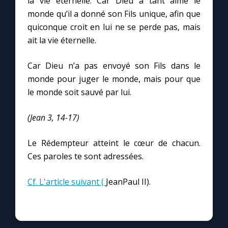
la vie éternelle. Car Dieu a tant aimé le
monde qu’il a donné son Fils unique, afin que
quiconque croit en lui ne se perde pas, mais
Marie qui défait les nœuds
ait la vie éternelle.
Me consacrer à Jésus par Marie
Car Dieu n’a pas envoyé son Fils dans le
monde pour juger le monde, mais pour que
Mes intentions de prière
le monde soit sauvé par lui.
Une Minute avec Marie
(Jean 3, 14-17)
Le Rédempteur atteint le cœur de chacun.
Une neuvaine
Ces paroles te sont adressées.
◼︎
À la une
Cf. L'article suivant (
JeanPaul II).
1000 Raisons de Croire