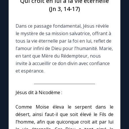
Qui croit en lui a la vie éternelle
(Jn 3, 14-17)
Le compte Tiktok
Dans ce passage fondamental, Jésus révèle
Le magazine
le mystère de sa mission salvatrice, offrant à
tous la vie éternelle par la foi en lui, reflet de
Le site internet
l’amour infini de Dieu pour l’humanité. Marie,
en tant que Mère du Rédempteur, nous
Questions-réponses
invite à accueillir ce don divin avec confiance
et espérance.
◼︎
Prier au quotidien
Jésus dit à Nicodème :
Avec Thérèse de Lisieux
Comme Moïse éleva le serpent dans le
L'Évangile chaque jour
désert, ainsi faut-il que soit élevé le Fils de
l’homme, afin que quiconque croit ait par lui
Les premiers samedis du mois