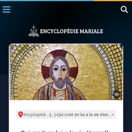
Accueil
La Messe
Aujourd'hui
Nous souten
◼︎
1000 Raisons de Croire
L'actualité de la semaine
La chaîne Youtube
La newsletter
Encyclopédie mariale
›
[...]
›
Qui croit en lui a la vie éternelle (Jn 3, 
▾
La vidéo de la semaine