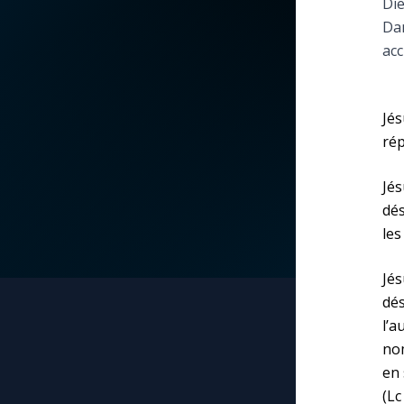
Die
Dan
La vidéo de la semaine
Marie qui défait les
acc
nœuds
Le compte Tiktok
Me consacrer à Jé
Jés
par Marie
Le magazine
rép
Mes intentions de
Le site internet
Jé
prière
dés
les
Questions-réponses
Une Minute avec M
Jés
dés
Une neuvaine
l’
nom
en 
(Lc