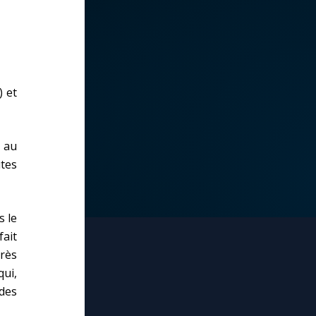
) et
 au
utes
s le
fait
rès
qui,
ades