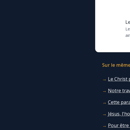
Le
Le
ai
cr
de
Sur le même 
Le Christ 
Notre trav
Cette par
Jésus, l'h
Pour être 