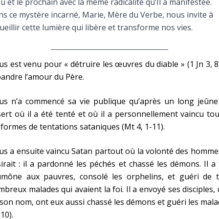
u et le prochain avec la même radicalité qu’Il a manifestée.
Faire un don
s ce mystère incarné, Marie, Mère du Verbe, nous invite à
ueillir cette lumière qui libère et transforme nos vies.
Marie de Nazareth
sus
us est venu pour « détruire les œuvres du diable » (1 Jn 3, 8
andre l’amour du Père.
sus n’a commencé sa vie publique qu’après un long jeûne
ert où il a été tenté et où il a personnellement vaincu to
 formes de tentations sataniques (Mt 4, 1-11).
arie
us a ensuite vaincu Satan partout où la volonté des homme
irait : il a pardonné les péchés et chassé les démons. Il a 
aumône aux pauvres, consolé les orphelins, et guéri de t
breux malades qui avaient la foi. Il a envoyé ses disciples, 
son nom, ont eux aussi chassé les démons et guéri les mal
 10).