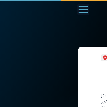
Accueil
La Messe
Aujourd'hui
Nous
◼︎
1000 Raisons de Croire
◼︎
Prier au quotidien
L'actualité de la
Avec Thérèse de Li
semaine
L'Évangile chaque j
La chaîne Youtube
Jés
Les premiers same
grâ
La newsletter
du mois