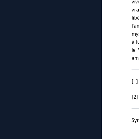
vi
vr
lib
l’
my
à l
le
am
[1]
[2]
Syn