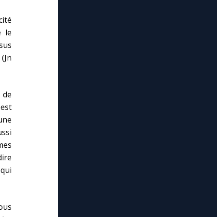
cité
 le
ésus
 (Jn
 de
est
 une
ssi
mes
dire
 qui
nous