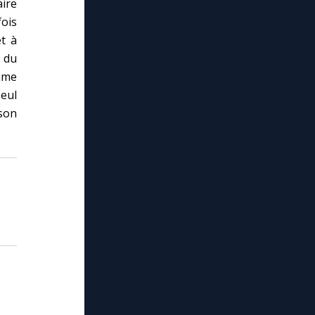
ire
ois
et à
 du
mme
seul
son