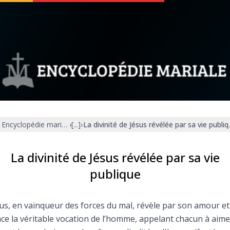
 soutenir
À propos
Facebook
Infos légales
Encyclopédie mariale
›
[...]
›
La divinité de Jésus révélée par sa vie publi
◼︎
À la une
sieux
1000 Raisons de Croire
La divinité de Jésus révélée par sa vie
publique
our
Chapelet pour le monde
us, en vainqueur des forces du mal, révèle par son amour et
dis
Contact
ce la véritable vocation de l’homme, appelant chacun à aime