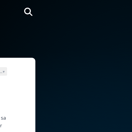
Rechercher
que
▾
 sa
r