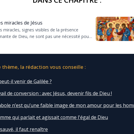
s miracles de Jésus
s miracles, signes visibles de la présence
mante de Dieu, ne sont pas une nécessité pour
oire mais un appel à reconnaître en Jésus le Fils
 Die...
thème, la rédaction vous conseille :
peut-il venir de Galilée ?
ail de conversion : avec Jésus, devenir fils de Dieu !
abole n’est qu’une faible image de mon amour pour les hom
omme qui parlait et agissait comme l'égal de Dieu
sauvé, il faut renaître