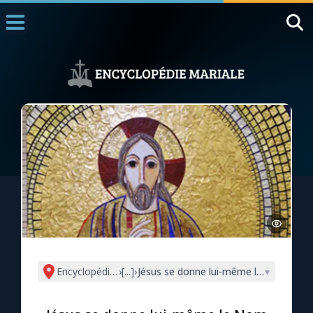
Accueil
La Messe
Aujourd'hui
Nous souten
◼︎
1000 Raisons de Croire
L'actualité de la semaine
La chaîne Youtube
La newsletter
Encyclopédie mariale
›
[...]
›
Jésus se donne lui-même le Nom de D
▾
La vidéo de la semaine