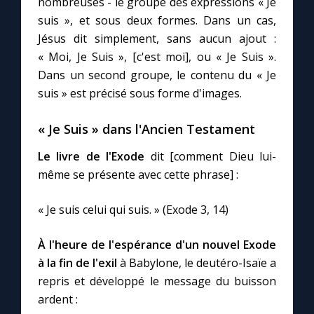
nombreuses - le groupe des expressions « Je
suis », et sous deux formes. Dans un cas,
Jésus dit simplement, sans aucun ajout :
Marie qui défait les nœuds
« Moi, Je Suis », [c'est moi], ou « Je Suis ».
Dans un second groupe, le contenu du « Je
Me consacrer à Jésus par Marie
suis » est précisé sous forme d'images.
Mes intentions de prière
« Je Suis » dans l'Ancien Testament
Le livre de l'Exode
dit [comment Dieu lui-
Une Minute avec Marie
même se présente avec cette phrase] :
Une neuvaine
« Je suis celui qui suis. » (Exode 3, 14)
À l'heure de l'espérance d'un nouvel Exode
◼︎
À la une
à la fin de l'exil
à Babylone, le deutéro-Isaïe a
1000 Raisons de Croire
repris et développé le message du buisson
ardent :