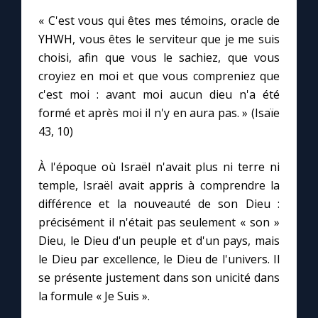
Chapelet pour le monde
« C'est vous qui êtes mes témoins, oracle de
YHWH, vous êtes le serviteur que je me suis
Contact
choisi, afin que vous le sachiez, que vous
croyiez en moi et que vous compreniez que
Faire un don
c'est moi : avant moi aucun dieu n'a été
formé et après moi il n'y en aura pas. » (Isaïe
Marie de Nazareth
43, 10)
À l'époque où Israël n'avait plus ni terre ni
temple, Israël avait appris à comprendre la
différence et la nouveauté de son Dieu :
précisément il n'était pas seulement « son »
Dieu, le Dieu d'un peuple et d'un pays, mais
le Dieu par excellence, le Dieu de l'univers. Il
se présente justement dans son unicité dans
la formule « Je Suis ».