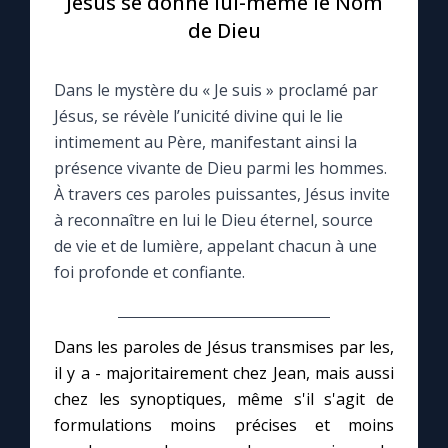
Jésus se donne lui-même le Nom
de Dieu
Le compte Tiktok
Dans le mystère du « Je suis » proclamé par
Le magazine
Jésus, se révèle l’unicité divine qui le lie
intimement au Père, manifestant ainsi la
Le site internet
présence vivante de Dieu parmi les hommes.
À travers ces paroles puissantes, Jésus invite
Questions-réponses
à reconnaître en lui le Dieu éternel, source
de vie et de lumière, appelant chacun à une
foi profonde et confiante.
◼︎
Prier au quotidien
Avec Thérèse de Lisieux
Dans les paroles de Jésus transmises par les,
il y a - majoritairement chez Jean, mais aussi
L'Évangile chaque jour
chez les synoptiques, même s'il s'agit de
formulations moins précises et moins
Les premiers samedis du mois