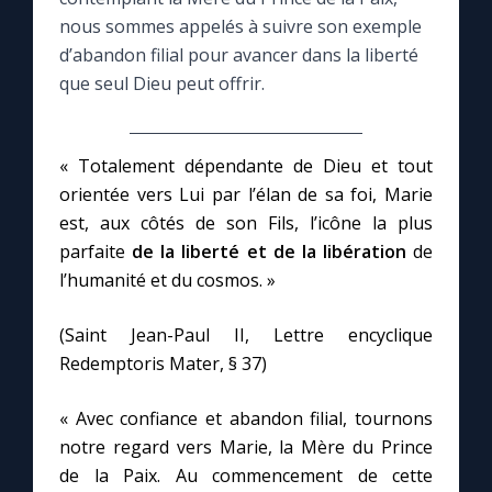
nous sommes appelés à suivre son exemple
Le compte Tiktok
d’abandon filial pour avancer dans la liberté
que seul Dieu peut offrir.
Le magazine
« Totalement dépendante de Dieu et tout
Le site internet
orientée vers Lui par l’élan de sa foi, Marie
est, aux côtés de son Fils, l’icône la plus
Questions-réponses
parfaite
de la liberté et de la libération
de
l’humanité et du cosmos. »
◼︎
Prier au quotidien
(Saint Jean-Paul II, Lettre encyclique
Redemptoris Mater, § 37)
Avec Thérèse de Lisieux
« Avec confiance et abandon filial, tournons
L'Évangile chaque jour
notre regard vers Marie, la Mère du Prince
de la Paix. Au commencement de cette
Les premiers samedis du mois