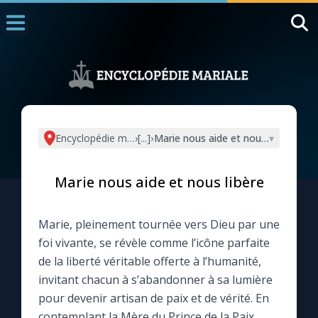
Accueil
La Messe
Aujourd'hui
Nous souten
Encyclopédie mariale
›
[...]
›
Marie nous aide et nous libère
▾
◼︎
1000 Raisons de Croire
Marie nous aide et nous libère
L'actualité de la semaine
Marie, pleinement tournée vers Dieu par une
La chaîne Youtube
foi vivante, se révèle comme l’icône parfaite
de la liberté véritable offerte à l’humanité,
La newsletter
invitant chacun à s’abandonner à sa lumière
pour devenir artisan de paix et de vérité. En
La vidéo de la semaine
contemplant la Mère du Prince de la Paix,