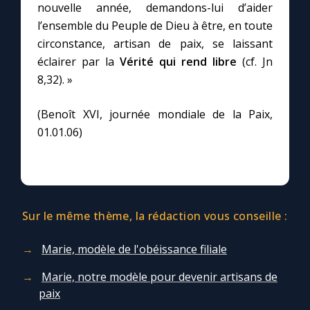
nouvelle année, demandons-lui d’aider
l’ensemble du Peuple de Dieu à être, en toute
Marie qui défait les nœuds
circonstance, artisan de paix, se laissant
éclairer par la
Vérité qui rend libre
(cf. Jn
Me consacrer à Jésus par Marie
8,32). »
(Benoît XVI, journée mondiale de la Paix,
Mes intentions de prière
01.01.06)
Une Minute avec Marie
Une neuvaine
Sur le même thème, la rédaction vous conseille :
◼︎
À la une
Marie, modèle de l'obéissance filiale
1000 Raisons de Croire
Marie, notre modèle pour devenir artisans de
paix