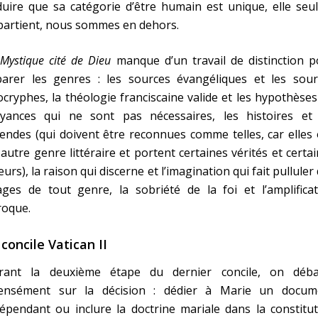
uire que sa catégorie d’être humain est unique, elle seu
partient, nous sommes en dehors.
Mystique cité de Dieu
manque d’un travail de distinction p
parer les genres : les sources évangéliques et les sour
cryphes, la théologie franciscaine valide et les hypothèse
oyances qui ne sont pas nécessaires, les histoires et 
endes (qui doivent être reconnues comme telles, car elles
autre genre littéraire et portent certaines vérités et certa
eurs), la raison qui discerne et l’imagination qui fait pulluler
ges de tout genre, la sobriété de la foi et l’amplificat
roque.
 concile Vatican II
rant la deuxième étape du dernier concile, on débat
tensément sur la décision : dédier à Marie un docum
épendant ou inclure la doctrine mariale dans la constitu