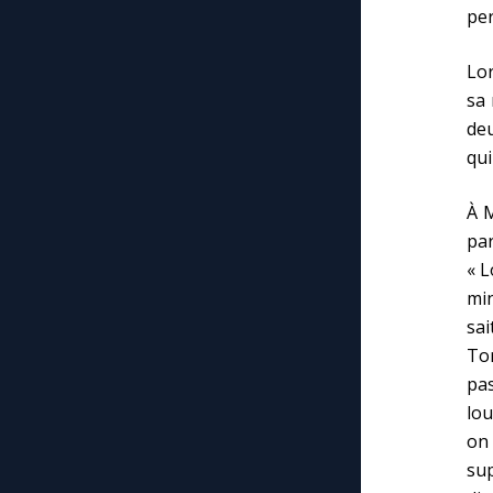
per
Lor
sa 
deu
qui
À 
par
« L
min
sai
Tor
pas
lou
on
su