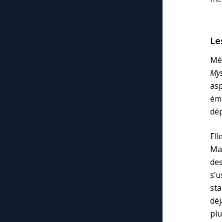
Le
Mè
Mys
as
éma
dép
Ell
Mar
des
s’u
sta
déj
pl