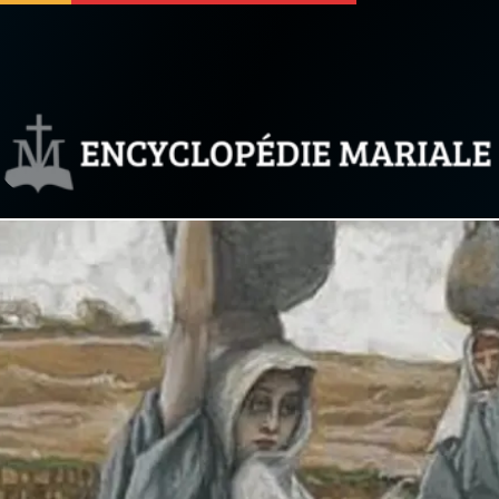
 soutenir
À propos
Facebook
Infos légales
◼︎
À la une
sieux
1000 Raisons de Croire
our
Chapelet pour le monde
dis
Contact