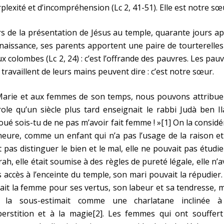
plexité et d’incompréhension (Lc 2, 41-51). Elle est notre sœ
s de la présentation de Jésus au temple, quarante jours a
naissance, ses parents apportent une paire de tourterelle
x colombes (Lc 2, 24) : c’est l’offrande des pauvres. Les pau
 travaillent de leurs mains peuvent dire : c’est notre sœur.
Marie et aux femmes de son temps, nous pouvons attribuer
ole qu’un siècle plus tard enseignait le rabbi Judà ben Il
oué sois-tu de ne pas m’avoir fait femme ! »[1] On la considé
eure, comme un enfant qui n’a pas l’usage de la raison e
t pas distinguer le bien et le mal, elle ne pouvait pas étudie
ah, elle était soumise à des règles de pureté légale, elle n’a
 accès à l’enceinte du temple, son mari pouvait la répudier
ait la femme pour ses vertus, son labeur et sa tendresse, 
 la sous-estimait comme une charlatane inclinée à
perstition et à la magie[2]. Les femmes qui ont souffert