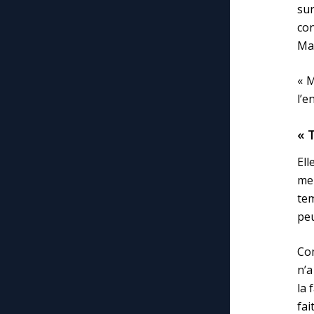
sur
con
Mar
« M
l’e
« 
Ell
mer
tem
peu
Com
n’a
la 
fai