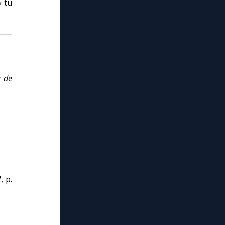
« tu
a de
, p.