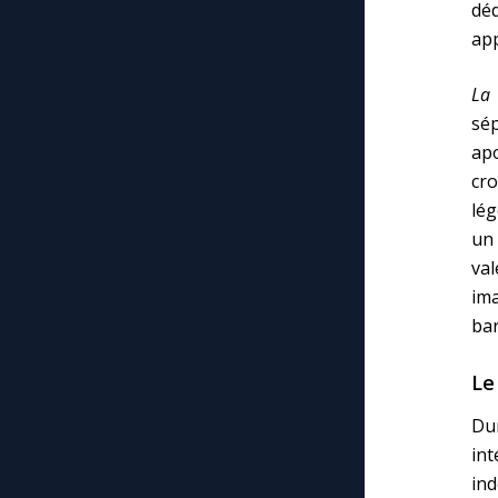
déd
ap
La 
sé
apo
cr
lég
un 
val
ima
ba
Le
Du
in
ind