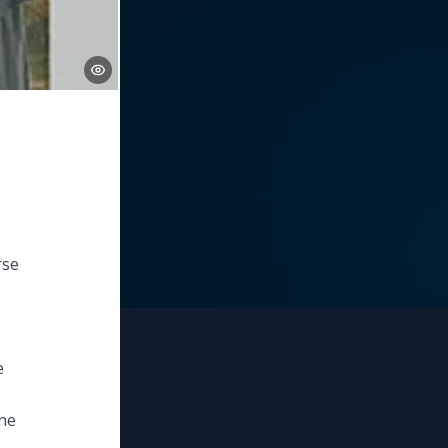
rse
e
une