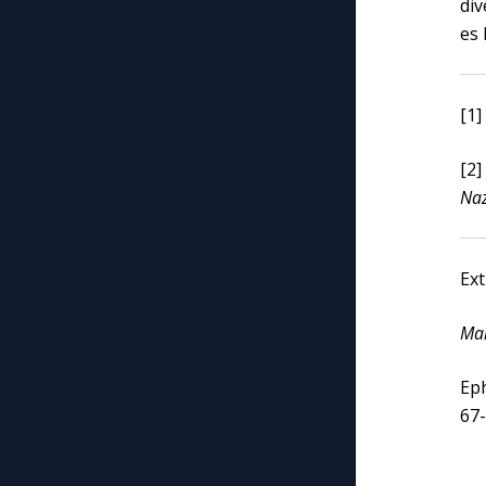
div
es 
[1]
[2
Naz
Ex
Mar
Eph
67