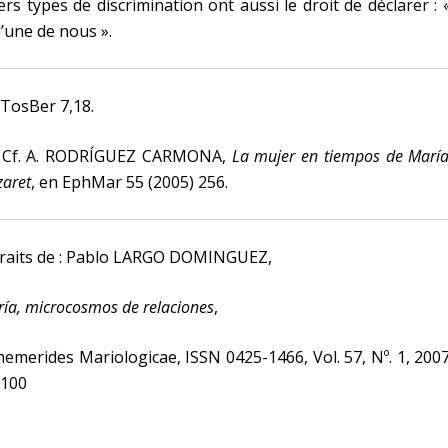
ers types de discrimination ont aussi le droit de déclarer : 
l’une de nous ».
 TosBer 7,18.
] Cf. A. RODRÍGUEZ CARMONA,
La mujer en tiempos de Marí
aret
, en EphMar 55 (2005) 256.
traits de : Pablo LARGO DOMINGUEZ,
ía, microcosmos de relaciones
,
emerides Mariologicae, ISSN 0425-1466, Vol. 57, Nº. 1, 2007
-100