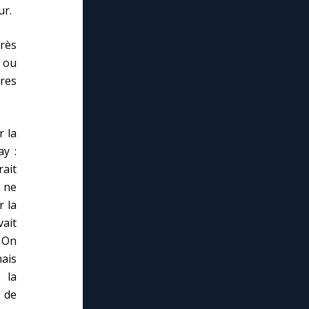
ur.
près
s ou
vres
 la
ay :
rait
t ne
r la
vait
. On
mais
 la
 de