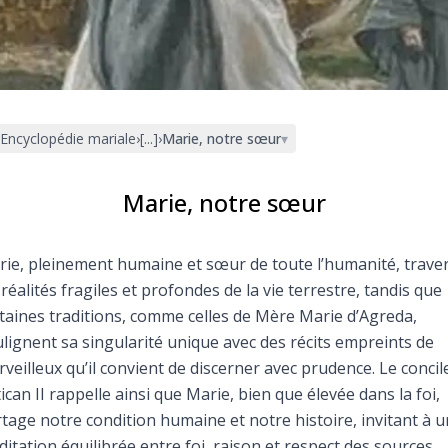
Faire un don
Marie de Nazareth
sus
Encyclopédie mariale
›
[...]
›
Marie, notre sœur
▾
Marie, notre sœur
ie, pleinement humaine et sœur de toute l’humanité, trave
arie
 réalités fragiles et profondes de la vie terrestre, tandis que
taines traditions, comme celles de Mère Marie d’Agreda,
lignent sa singularité unique avec des récits empreints de
veilleux qu’il convient de discerner avec prudence. Le concil
ican II rappelle ainsi que Marie, bien que élevée dans la foi,
tage notre condition humaine et notre histoire, invitant à 
itation équilibrée entre foi, raison et respect des sources.