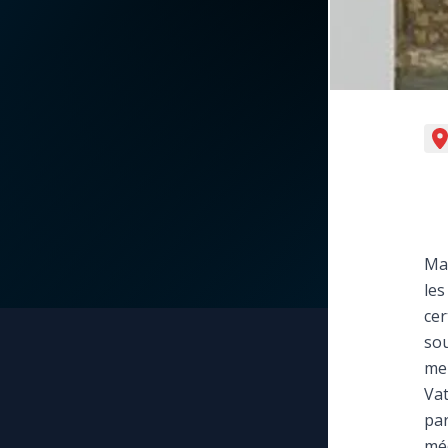
La vidéo de la semaine
Marie qui défait les
nœuds
Le compte Tiktok
Me consacrer à Jé
par Marie
Le magazine
Mes intentions de
Le site internet
prière
Questions-réponses
Mar
Une Minute avec M
les
cer
Une neuvaine
sou
mer
Vat
par
méd