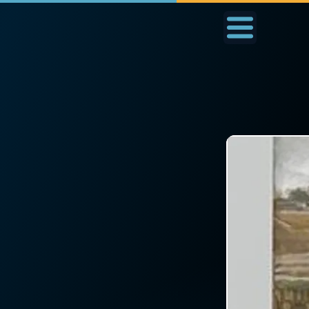
Accueil
La Messe
Aujourd'hui
Nous
◼︎
1000 Raisons de Croire
◼︎
Prier au quotidien
L'actualité de la
Avec Thérèse de Li
semaine
L'Évangile chaque j
La chaîne Youtube
Les premiers same
La newsletter
du mois