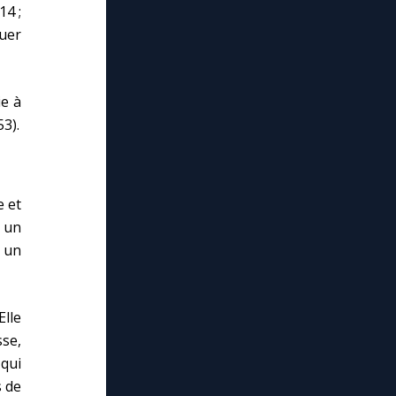
14 ;
tuer
ie à
53).
e et
u un
, un
Elle
sse,
 qui
s de