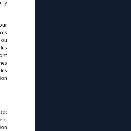
le y
our
ces
s ou
les
 ont
ines
 des
ion
tit
ent
tion