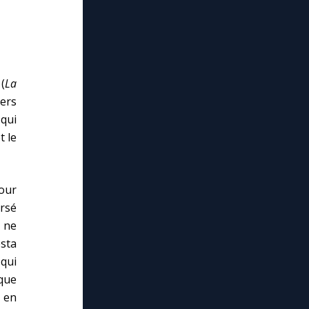
(
La
vers
qui
t le
pour
ersé
 ne
esta
 qui
que
 en