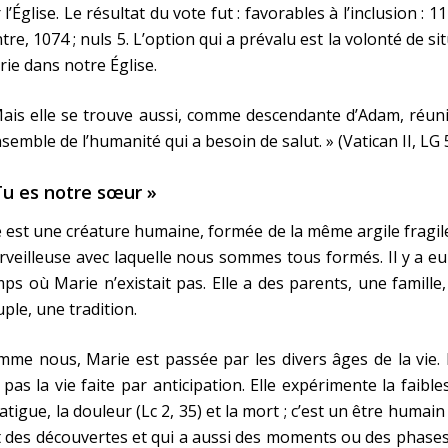
 l’Église. Le résultat du vote fut : favorables à l’inclusion : 11
tre, 1074 ; nuls 5. L’option qui a prévalu est la volonté de si
ie dans notre Église.
ais elle se trouve aussi, comme descendante d’Adam, réun
nsemble de l’humanité qui a besoin de salut. » (Vatican II, LG 
Tu es notre sœur »
e est une créature humaine, formée de la même argile fragil
veilleuse avec laquelle nous sommes tous formés. Il y a e
ps où Marie n’existait pas. Elle a des parents, une famille
ple, une tradition.
me nous, Marie est passée par les divers âges de la vie. 
 pas la vie faite par anticipation. Elle expérimente la faible
fatigue, la douleur (Lc 2, 35) et la mort ; c’est un être humain
t des découvertes et qui a aussi des moments ou des phase