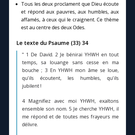
Tous les deux proclament que Dieu écoute
et répond aux pauvres, aux humbles, aux
Marie qui défait les nœuds
affamés, à ceux qui le craignent. Ce thème
est au centre des deux Odes.
Me consacrer à Jésus par Marie
Le texte du Psaume (33) 34
Mes intentions de prière
" 1 De David. 2 Je bénirai YHWH en tout
temps, sa louange sans cesse en ma
Une Minute avec Marie
bouche ; 3 En YHWH mon âme se loue,
qu'ils écoutent, les humbles, qu'ils
Une neuvaine
jubilent !
4 Magnifiez avec moi YHWH, exaltons
◼︎
À la une
ensemble son nom. 5 Je cherche YHWH, il
me répond et de toutes mes frayeurs me
1000 Raisons de Croire
délivre.