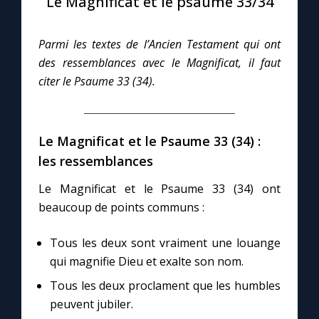
Le Magnificat et le psaume 33/34
Le compte Tiktok
Parmi les textes de l’Ancien Testament qui ont
des ressemblances avec le Magnificat, il faut
Le magazine
citer le Psaume 33 (34).
Le site internet
Le Magnificat et le Psaume 33 (34) :
Questions-réponses
les ressemblances
Le Magnificat et le Psaume 33 (34) ont
beaucoup de points communs :
◼︎
Prier au quotidien
Avec Thérèse de Lisieux
Tous les deux sont vraiment une louange
qui magnifie Dieu et exalte son nom.
L'Évangile chaque jour
Tous les deux proclament que les humbles
peuvent jubiler.
Les premiers samedis du mois