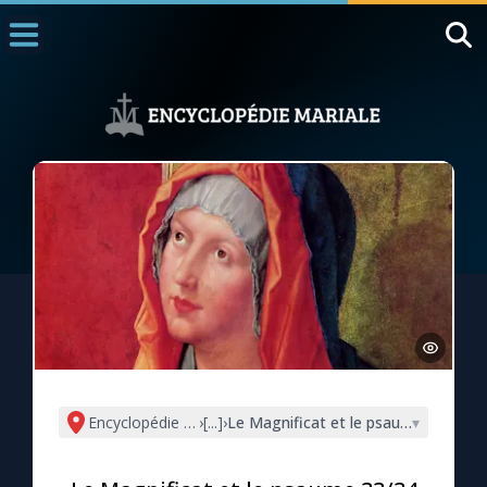
Accueil
La Messe
Aujourd'hui
Nous souten
◼︎
1000 Raisons de Croire
L'actualité de la semaine
La chaîne Youtube
La newsletter
Encyclopédie mariale
›
[...]
›
Le Magnificat et le psaume 33/34
▾
La vidéo de la semaine