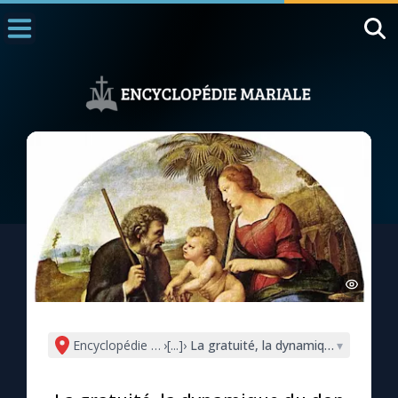
Accueil
La Messe
Aujourd'hui
Nous souten
◼︎
1000 Raisons de Croire
L'actualité de la semaine
La chaîne Youtube
La newsletter
Encyclopédie mariale
›
[...]
›
La gratuité, la dynamique du don
▾
La vidéo de la semaine