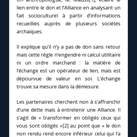
lien entre le don et l’Alliance en analysant un
fait socioculturel à partir d’informations
Marie qui défait les nœuds
recueillies auprès de plusieurs sociétés
archaïques.
Me consacrer à Jésus par Marie
Il explique qu’il n’y a pas de don sans retour
Mes intentions de prière
mais cette règle n’engendre ni calcul utilitaire
ni un ordre marchand : la matière de
Une Minute avec Marie
l’échange est un opérateur de lien, mais est
dépourvue de valeur en soi. L’échange
trouve sa mesure dans la démesure.
Une neuvaine
Les partenaires cherchent non à s’affranchir
◼︎
À la une
d’une dette mais à entretenir une Alliance. Il
s’agit de « transformer en obligés ceux qui
1000 Raisons de Croire
vous sont obligés »[2] au point que « le don
non rendu rend encore inférieur celui qui l’a