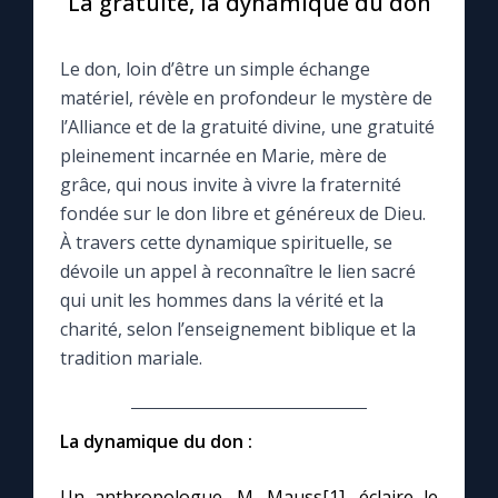
La gratuité, la dynamique du don
Le compte Tiktok
Le don, loin d’être un simple échange
matériel, révèle en profondeur le mystère de
Le magazine
l’Alliance et de la gratuité divine, une gratuité
pleinement incarnée en Marie, mère de
Le site internet
grâce, qui nous invite à vivre la fraternité
fondée sur le don libre et généreux de Dieu.
À travers cette dynamique spirituelle, se
Questions-réponses
dévoile un appel à reconnaître le lien sacré
qui unit les hommes dans la vérité et la
◼︎
Prier au quotidien
charité, selon l’enseignement biblique et la
tradition mariale.
Avec Thérèse de Lisieux
L'Évangile chaque jour
La dynamique du don :
Les premiers samedis du mois
Un anthropologue, M. Mauss[1], éclaire le