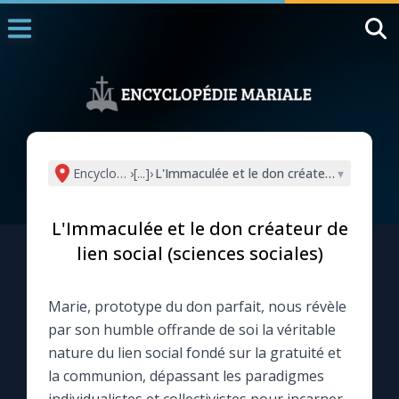
Accueil
La Messe
Aujourd'hui
Nous souten
Encyclopédie mariale
›
[...]
›
L'Immaculée et le don créateur de lien soc
▾
◼︎
1000 Raisons de Croire
L'Immaculée et le don créateur de
L'actualité de la semaine
lien social (sciences sociales)
La chaîne Youtube
Marie, prototype du don parfait, nous révèle
par son humble offrande de soi la véritable
La newsletter
nature du lien social fondé sur la gratuité et
la communion, dépassant les paradigmes
La vidéo de la semaine