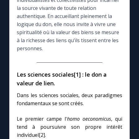
individualistes et collectivistes pour incarner
la source vivante de toute relation
Le compte Tiktok
authentique. En accueillant pleinement la
logique du don, elle nous invite à vivre une
spiritualité où la valeur des biens se mesure
Le magazine
à la richesse des liens qu’ils tissent entre les
personnes.
Le site internet
Questions-réponses
Les sciences sociales[1] : le don a
valeur de lien.
◼︎
Prier au quotidien
Dans les sciences sociales, deux paradigmes
Avec Thérèse de Lisieux
fondamentaux se sont créés.
Le premier campe l'
homo oeconomicus
, qui
L'Évangile chaque jour
tend à poursuivre son propre intérêt
individuel[2].
Les premiers samedis du mois