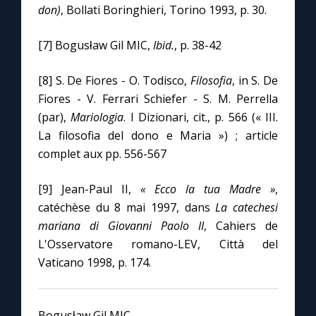
don)
, Bollati Boringhieri, Torino 1993, p. 30.
[7] Bogusław Gil MIC,
Ibid.
, p. 38-42
[8] S. De Fiores - O. Todisco,
Filosofia
, in S. De
Fiores - V. Ferrari Schiefer - S. M. Perrella
(par),
Mariologia
. I Dizionari, cit., p. 566 (« III.
La filosofia del dono e Maria ») ; article
complet aux pp. 556-567
[9] Jean-Paul II,
« Ecco la tua Madre »
,
catéchèse du 8 mai 1997, dans
La catechesi
mariana di Giovanni Paolo II
, Cahiers de
L'Osservatore romano-LEV, Città del
Vaticano 1998, p. 174.
Bogusław Gil MIC