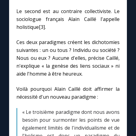
Le second est au contraire collectiviste. Le
Marie qui défait les nœuds
sociologue français Alain Caillé l'appelle
holistique[3].
Me consacrer à Jésus par Marie
Ces deux paradigmes créent les dichotomies
suivantes : un ou tous ? Individu ou société ?
Mes intentions de prière
Nous ou eux ? Aucune d'elles, précise Caillé,
n'explique « la genèse des liens sociaux » ni
Une Minute avec Marie
aide l'homme à être heureux.
Une neuvaine
Voilà pourquoi Alain Caillé doit affirmer la
nécessité d'un nouveau paradigme :
◼︎
À la une
« Le troisième paradigme dont nous avons
besoin pour surmonter les points de vue
1000 Raisons de Croire
également limités de l'individualisme et de
l'holisme est donc un paradigme du