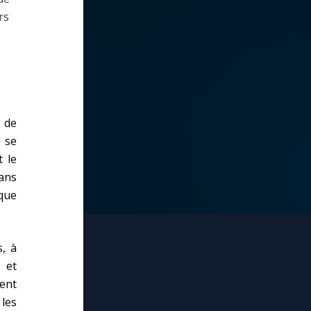
rs
 de
 se
t le
ans
ique
s, à
e et
ment
les