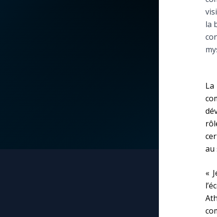
vis
La vidéo de la semaine
Marie qui défait les
la 
nœuds
con
Le compte Tiktok
mys
Me consacrer à Jé
par Marie
Le magazine
La 
Mes intentions de
co
Le site internet
prière
dév
rô
Questions-réponses
Une Minute avec M
cer
au 
Une neuvaine
« J
l’é
Ath
co