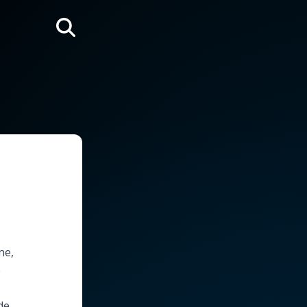
Rechercher
ne,
e
de