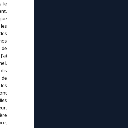
s le
nt,
que
 les
des
 nos
 de
J’ai
el,
 dis
t de
 les
dont
lles
ur,
ère
ce,