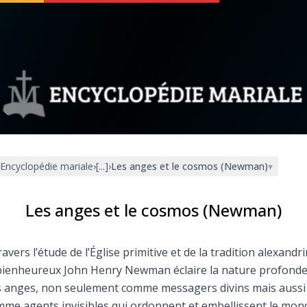
 soutenir
À propos
Facebook
Infos légales
Encyclopédie mariale
›
[...]
›
Les anges et le cosmos (Newman)
▾
◼︎
À la une
sieux
1000 Raisons de Croire
Les anges et le cosmos (Newman)
our
Chapelet pour le monde
ravers l’étude de l’Église primitive et de la tradition alexandri
 bienheureux John Henry Newman éclaire la nature profond
dis
Contact
s anges, non seulement comme messagers divins mais aussi
me agents invisibles qui ordonnent et embellissent le mon