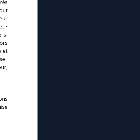
rès
tout
eur
et ?
e si
lors
 et
se :
eur,
ons
ise