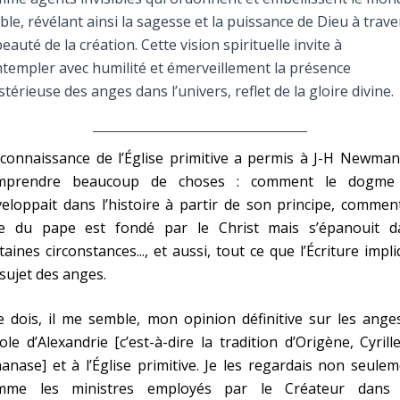
Faire un don
ible, révélant ainsi la sagesse et la puissance de Dieu à trave
beauté de la création. Cette vision spirituelle invite à
Marie de Nazareth
templer avec humilité et émerveillement la présence
térieuse des anges dans l’univers, reflet de la gloire divine.
sus
connaissance de l’Église primitive a permis à J-H Newman
mprendre beaucoup de choses : comment le dogme
eloppait dans l’histoire à partir de son principe, commen
le du pape est fondé par le Christ mais s’épanouit d
arie
taines circonstances..., et aussi, tout ce que l’Écriture impl
sujet des anges.
e dois, il me semble, mon opinion définitive sur les ange
cole d’Alexandrie [c’est-à-dire la tradition d’Origène, Cyrill
anase] et à l’Église primitive. Je les regardais non seule
mme les ministres employés par le Créateur dans 