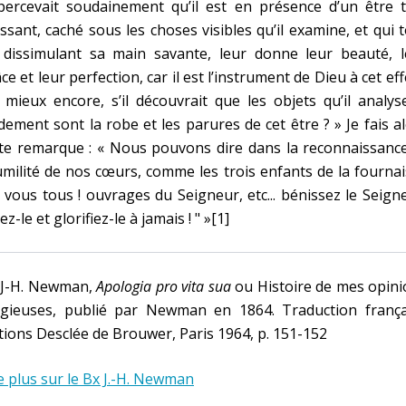
percevait soudainement qu’il est en présence d’un être t
ssant, caché sous les choses visibles qu’il examine, et qui 
 dissimulant sa main savante, leur donne leur beauté, l
ce et leur perfection, car il est l’instrument de Dieu à cet eff
mieux encore, s’il découvrait que les objets qu’il analys
dement sont la robe et les parures de cet être ? » Je fais a
te remarque : « Nous pouvons dire dans la reconnaissance
umilité de nos cœurs, comme les trois enfants de la fournai
 vous tous ! ouvrages du Seigneur, etc... bénissez le Seign
ez-le et glorifiez-le à jamais ! " »[1]
] J-H. Newman,
Apologia pro vita sua
ou Histoire de mes opini
ligieuses, publié par Newman en 1864. Traduction frança
tions Desclée de Brouwer, Paris 1964, p. 151-152
e plus sur le Bx J.-H. Newman