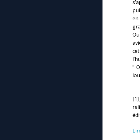
s’a
pui
en
grâ
Ou 
avi
cet
l’h
" O
lou
[1
re
édi
Lir