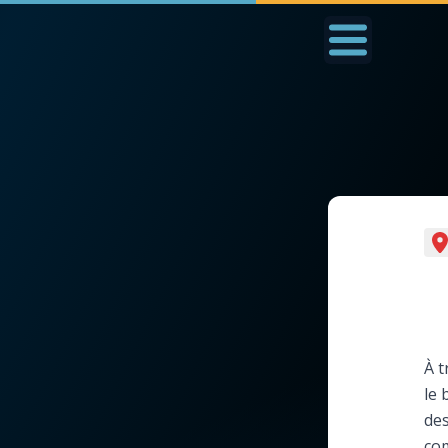
Accueil
La Messe
Aujourd'hui
Nous
◼︎
1000 Raisons de Croire
◼︎
Prier au quotidien
L'actualité de la
Avec Thérèse de Li
semaine
L'Évangile chaque j
À t
La chaîne Youtube
le
Les premiers same
de
La newsletter
du mois
com