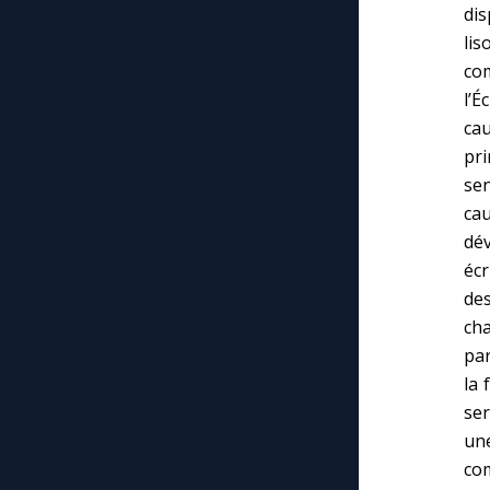
dis
lis
co
l’É
ca
pri
se
cau
dév
écr
des
cha
par
la 
se
une
co