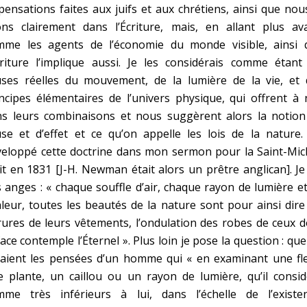
pensations faites aux juifs et aux chrétiens, ainsi que nou
ons clairement dans l’Écriture, mais, en allant plus ava
mme les agents de l’économie du monde visible, ainsi 
criture l’implique aussi. Je les considérais comme étant
uses réelles du mouvement, de la lumière de la vie, et 
ncipes élémentaires de l’univers physique, qui offrent à
ns leurs combinaisons et nous suggèrent alors la notion
se et d’effet et ce qu’on appelle les lois de la nature. 
eloppé cette doctrine dans mon sermon pour la Saint-Mich
it en 1831 [J-H. Newman était alors un prêtre anglican]. Je
 anges : « chaque souffle d’air, chaque rayon de lumière e
leur, toutes les beautés de la nature sont pour ainsi dire
ures de leurs vêtements, l’ondulation des robes de ceux 
face contemple l’Éternel ». Plus loin je pose la question : que
raient les pensées d’un homme qui « en examinant une fle
 plante, un caillou ou un rayon de lumière, qu’il consid
mme très inférieurs à lui, dans l’échelle de l’existen