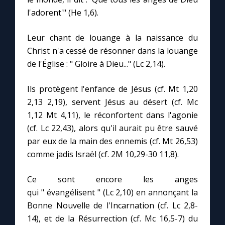
l'adorent'" (He 1,6).
Marie qui défait les nœuds
Leur chant de louange à la naissance du
Christ n'a cessé de résonner dans la louange
Me consacrer à Jésus par Marie
de l'Église : " Gloire à Dieu..." (Lc 2,14).
Mes intentions de prière
Ils protègent l'enfance de Jésus (cf. Mt 1,20
2,13 2,19), servent Jésus au désert (cf. Mc
Une Minute avec Marie
1,12 Mt 4,11), le réconfortent dans l'agonie
(cf. Lc 22,43), alors qu'il aurait pu être sauvé
par eux de la main des ennemis (cf. Mt 26,53)
Une neuvaine
comme jadis Israël (cf. 2M 10,29-30 11,8).
◼︎
À la une
Ce sont encore les anges
qui " évangélisent " (Lc 2,10) en annonçant la
1000 Raisons de Croire
Bonne Nouvelle de l'Incarnation (cf. Lc 2,8-
14), et de la Résurrection (cf. Mc 16,5-7) du