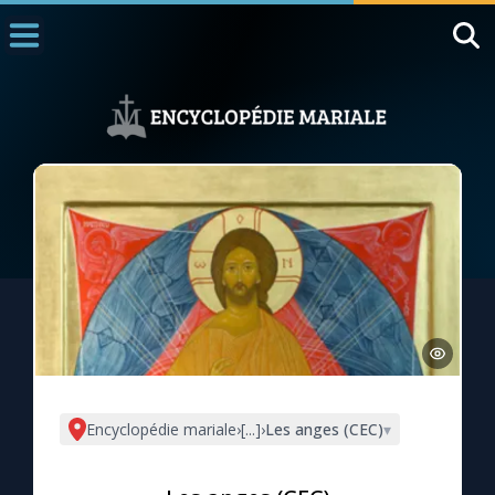
Accueil
La Messe
Aujourd'hui
Nous souten
◼︎
1000 Raisons de Croire
L'actualité de la semaine
La chaîne Youtube
La newsletter
Encyclopédie mariale
›
[...]
›
Les anges (CEC)
▾
La vidéo de la semaine