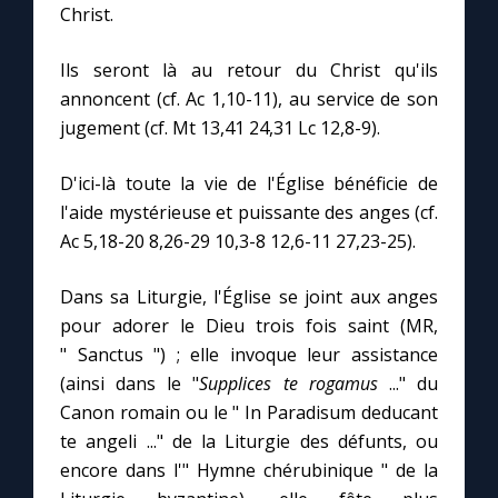
Chapelet pour le monde
Christ.
Contact
Ils seront là au retour du Christ qu'ils
annoncent (cf. Ac 1,10-11), au service de son
jugement (cf. Mt 13,41 24,31 Lc 12,8-9).
Faire un don
D'ici-là toute la vie de l'Église bénéficie de
Marie de Nazareth
l'aide mystérieuse et puissante des anges (cf.
Ac 5,18-20 8,26-29 10,3-8 12,6-11 27,23-25).
Dans sa Liturgie, l'Église se joint aux anges
pour adorer le Dieu trois fois saint (MR,
" Sanctus ") ; elle invoque leur assistance
(ainsi dans le "
Supplices te rogamus
..." du
Canon romain ou le " In Paradisum deducant
te angeli ..." de la Liturgie des défunts, ou
encore dans l'" Hymne chérubinique " de la