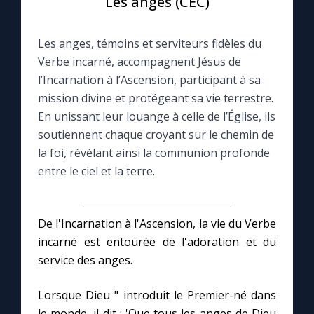
Les anges (CEC)
Le compte Tiktok
Les anges, témoins et serviteurs fidèles du
Verbe incarné, accompagnent Jésus de
Le magazine
l’Incarnation à l’Ascension, participant à sa
mission divine et protégeant sa vie terrestre.
Le site internet
En unissant leur louange à celle de l’Église, ils
soutiennent chaque croyant sur le chemin de
la foi, révélant ainsi la communion profonde
Questions-réponses
entre le ciel et la terre.
◼︎
Prier au quotidien
De l'Incarnation à l'Ascension, la vie du Verbe
Avec Thérèse de Lisieux
incarné est entourée de l'adoration et du
service des anges.
L'Évangile chaque jour
Lorsque Dieu " introduit le Premier-né dans
Les premiers samedis du mois
le monde, il dit : 'Que tous les anges de Dieu