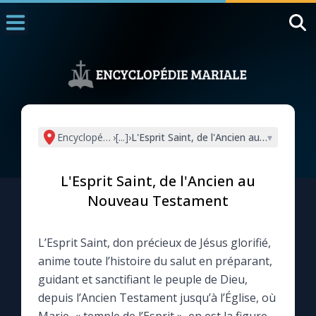
Accueil
La Messe
Aujourd'hui
Nous souten
Encyclopédie mariale
›
[...]
›
L'Esprit Saint, de l'Ancien au Nouveau 
▾
◼︎
1000 Raisons de Croire
L'Esprit Saint, de l'Ancien au
L'actualité de la semaine
Nouveau Testament
La chaîne Youtube
L’Esprit Saint, don précieux de Jésus glorifié,
anime toute l’histoire du salut en préparant,
La newsletter
guidant et sanctifiant le peuple de Dieu,
depuis l’Ancien Testament jusqu’à l’Église, où
La vidéo de la semaine