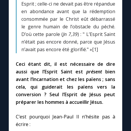
Esprit ; celle-ci ne devait pas être répandue
en abondance avant que la rédemption
Marie qui défait les nœuds
consommée par le Christ eût débarrassé
le genre humain de l’obstacle du péché.
Me consacrer à Jésus par Marie
D’où cette parole (
Jn 7,39
) : " L’Esprit Saint
n’était pas encore donné, parce que Jésus
n’avait pas encore été glorifié." »[1]
Mes intentions de prière
Ceci étant dit, il est nécessaire de dire
Une Minute avec Marie
aussi que l’Esprit Saint est
présent
bien
avant l’Incarnation et chez les païens ; sans
Une neuvaine
cela, qui guiderait les païens vers la
conversion ? Seul l’Esprit de Jésus peut
préparer les hommes à accueillir Jésus.
◼︎
À la une
1000 Raisons de Croire
C’est pourquoi Jean-Paul II n’hésite pas à
écrire :