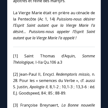
apôtres et reine des martyrs.
La Vierge Marie était en prière au cénacle de
la Pentecôte (Ac 1, 14)
Puissions-nous désirer
l’Esprit Saint autant que la Vierge Marie l’a
désiré...
Puissions-nous appeler l’Esprit Saint
autant que la Vierge Marie l’a appelé !
[1] Saint Thomas d’Aquin,
Somme
Théologique,
I-IIa Qu.106 a.3
[2] Jean-Paul II, Encycl.
Redemptoris missio
, n.
28. Pour les « semences du Verbe », cf. aussi
S. Justin,
Apologia II
, 8,1-2 ; 10,1-3 ; 13,3-6 : éd.
E.J. Goodspeed, 84 ; 85 ; 88-89.
[3] Françoise Breynaert,
La Bonne nouvelle