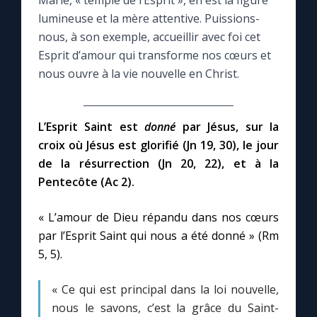
Marie, « temple de l’Esprit », en est la figure
lumineuse et la mère attentive. Puissions-
Le compte Tiktok
nous, à son exemple, accueillir avec foi cet
Esprit d’amour qui transforme nos cœurs et
nous ouvre à la vie nouvelle en Christ.
Le magazine
Le site internet
L’Esprit Saint est
donné
par Jésus, sur la
croix où Jésus est glorifié (Jn 19, 30), le jour
Questions-réponses
de la résurrection (Jn 20, 22), et à la
Pentecôte (Ac 2).
◼︎
Prier au quotidien
« L’amour de Dieu répandu dans nos cœurs
Avec Thérèse de Lisieux
par l’Esprit Saint qui nous a été donné » (Rm
5, 5).
L'Évangile chaque jour
« Ce qui est principal dans la loi nouvelle,
nous le savons, c’est la grâce du Saint-
Les premiers samedis du mois