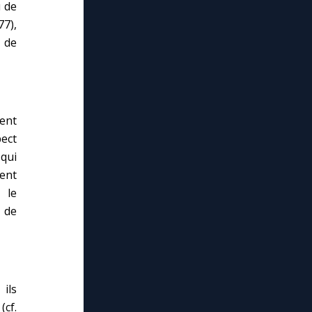
u de
7),
 de
ent
pect
qui
rent
 le
 de
ils
(cf.