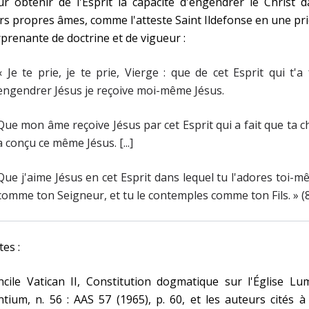
r obtenir de l'Esprit la capacité d'engendrer le Christ 
rs propres âmes, comme l'atteste Saint Ildefonse en une pr
prenante de doctrine et de vigueur :
« Je te prie, je te prie, Vierge : que de cet Esprit qui t'a 
engendrer Jésus je reçoive moi-même Jésus.
Que mon âme reçoive Jésus par cet Esprit qui a fait que ta c
a conçu ce même Jésus. [...]
Que j'aime Jésus en cet Esprit dans lequel tu l'adores toi-
comme ton Seigneur, et tu le contemples comme ton Fils. » (
es :
cile Vatican II, Constitution dogmatique sur l'Église Lu
tium, n. 56 : AAS 57 (1965), p. 60, et les auteurs cités à