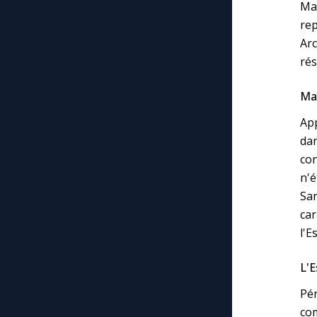
Mar
re
Ar
rés
Mar
App
dan
co
n'é
Sa
ca
l'E
L'E
Pé
com