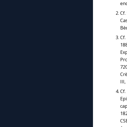
end
Cf.
Cas
Bèd
Cf.
188
Exp
Pro
720
Crè
III
Cf.
Epi
cap
182
CSE