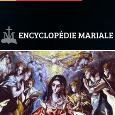
 soutenir
À propos
Facebook
Infos légales
◼︎
À la une
sieux
1000 Raisons de Croire
our
Chapelet pour le monde
dis
Contact