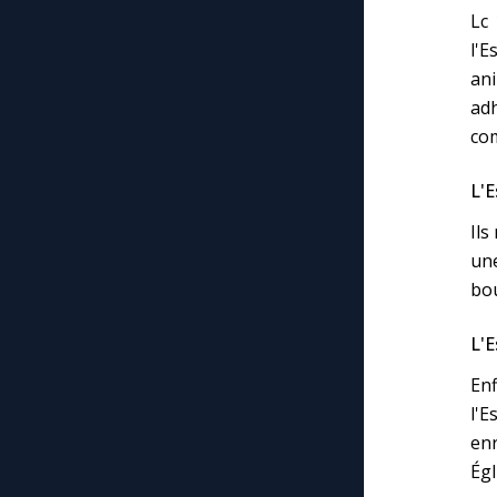
Lc 
l'E
an
adh
com
L'E
Ils
une
bou
L'E
Enf
l'E
enr
Égl