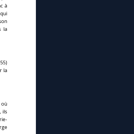
nc à
 qui
son
s la
-55)
r la
, où
 ils
ie-
erge
lose