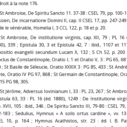
roit à la note 176.
 St Ambroise, De Spiritu Sancto 11. 37-38 : CSEL 79, pp. 100-1
sien, De incarnatione Domini II, cap. II CSEL 17, pp. 247-249 
e le vénérable, Homelia I, 3 CCL 122, p. 18 et p. 20.
 St Ambroise, De institutione virginis, cap. XII, 79 ; PL 16 
0), 339 ; Epistula 30, 3 et Epistula 42, 7 : ibid., 1107 et 11
ositio evangelii secundum Lucam X, 132 ; S Ch 52, p. 200 
clus de Constantinople, Oratio I, 1 et Oratio V, 3 : PG 65, 68
 ; St Basile de Séleucie, Oratio XXXIX 3 : PG 85, 433 ; St Andr
te, Oratio IV PG 97, 868 ; St Germain de Constantinople, Or
, 15 PG 98, 305.
 St Jérôme, Adversus Iovinianum I, 33 : PL 23, 267 ; St Ambro
stula 63, 33 : PL 16 (éd. 1880), 1249 : De Institutione virgi
. XVII, 105 : ibid., 346 ; De Spiritu Sancto III, 79-80 : CSEL 79,
-183 ; Sedulius, Hymnus « A solis ortus cardine », vv. 13
L 10, p. 164 ; Hymnus Acathistos, str. 23 : éd. I. B. Pa