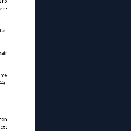
dans
ière
fait
hair
même
84)
men
 cet