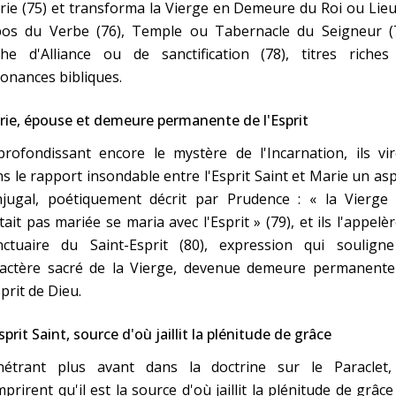
ie (75) et transforma la Vierge en Demeure du Roi ou Lie
pos du Verbe (76), Temple ou Tabernacle du Seigneur (7
che d'Alliance ou de sanctification (78), titres riches
onances bibliques.
ie, épouse et demeure permanente de l'Esprit
rofondissant encore le mystère de l'Incarnation, ils vir
s le rapport insondable entre l'Esprit Saint et Marie un as
njugal, poétiquement décrit par Prudence : « la Vierge 
tait pas mariée se maria avec l'Esprit » (79), et ils l'appelè
nctuaire du Saint-Esprit (80), expression qui souligne
ractère sacré de la Vierge, devenue demeure permanente
sprit de Dieu.
sprit Saint, source d'où jaillit la plénitude de grâce
nétrant plus avant dans la doctrine sur le Paraclet, 
prirent qu'il est la source d'où jaillit la plénitude de grâce 