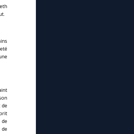
reth
ut.
ins
eté
 une
aint
 son
t de
prit
n de
é de