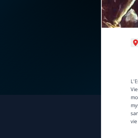
La vidéo de la semaine
Marie qui défait les
nœuds
Le compte Tiktok
Me consacrer à Jé
par Marie
Le magazine
Mes intentions de
Le site internet
prière
Questions-réponses
L'E
Une Minute avec M
Vie
mod
Une neuvaine
mys
san
vie