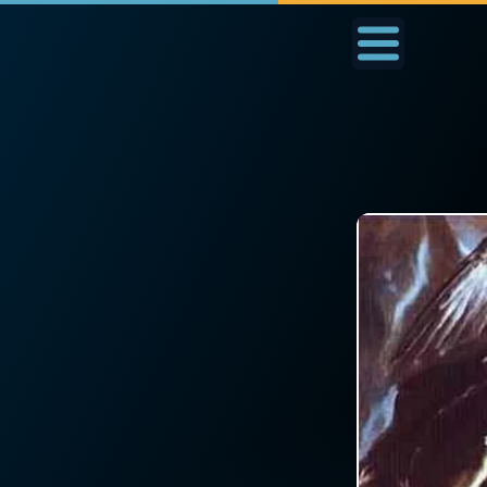
Accueil
La Messe
Aujourd'hui
Nous
◼︎
1000 Raisons de Croire
◼︎
Prier au quotidien
L'actualité de la
Avec Thérèse de Li
semaine
L'Évangile chaque j
La chaîne Youtube
Les premiers same
La newsletter
du mois