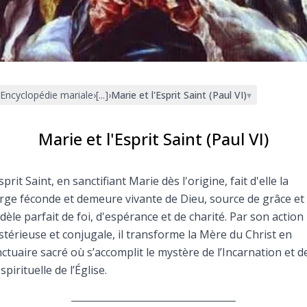
Faire un don
Marie de Nazareth
sus
Encyclopédie mariale
›
[...]
›
Marie et l'Esprit Saint (Paul VI)
▾
Marie et l'Esprit Saint (Paul VI)
sprit Saint, en sanctifiant Marie dès l'origine, fait d'elle la
arie
rge féconde et demeure vivante de Dieu, source de grâce et
èle parfait de foi, d'espérance et de charité. Par son action
térieuse et conjugale, il transforme la Mère du Christ en
ctuaire sacré où s’accomplit le mystère de l’Incarnation et de
 spirituelle de l’Église.