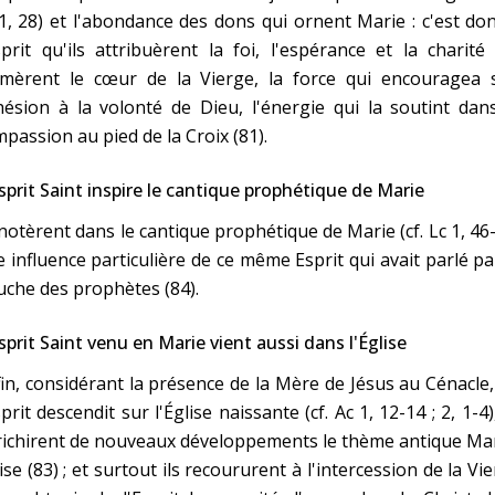
1, 28) et l'abondance des dons qui ornent Marie : c'est do
sprit qu'ils attribuèrent la foi, l'espérance et la charité
imèrent le cœur de la Vierge, la force qui encouragea 
ésion à la volonté de Dieu, l'énergie qui la soutint dan
passion au pied de la Croix (81).
sprit Saint inspire le cantique prophétique de Marie
 notèrent dans le cantique prophétique de Marie (cf. Lc 1, 46
 influence particulière de ce même Esprit qui avait parlé pa
che des prophètes (84).
sprit Saint venu en Marie vient aussi dans l'Église
in, considérant la présence de la Mère de Jésus au Cénacle
sprit descendit sur l'Église naissante (cf. Ac 1, 12-14 ; 2, 1-4),
ichirent de nouveaux développements le thème antique Mar
ise (83) ; et surtout ils recoururent à l'intercession de la Vi
C