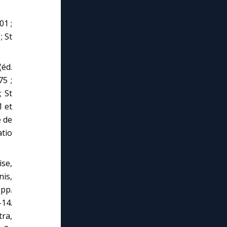
01 ;
; St
(éd.
75 ;
; St
1 et
é de
atio
ise,
nis,
 pp.
-14.
tra,