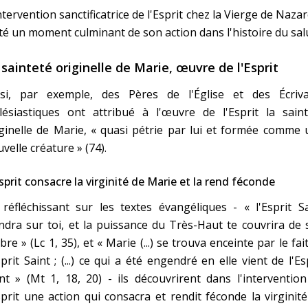
ntervention sanctificatrice de l'Esprit chez la Vierge de Naza
té un moment culminant de son action dans l'histoire du sal
 sainteté originelle de Marie, œuvre de l'Esprit
nsi, par exemple, des Pères de l'Église et des Écriva
lésiastiques ont attribué à l'œuvre de l'Esprit la saint
ginelle de Marie, « quasi pétrie par lui et formée comme
velle créature » (74).
sprit consacre la virginité de Marie et la rend féconde
réfléchissant sur les textes évangéliques - « l'Esprit S
ndra sur toi, et la puissance du Très-Haut te couvrira de
re » (Lc 1, 35), et « Marie (...) se trouva enceinte par le fai
sprit Saint ; (...) ce qui a été engendré en elle vient de l'Es
nt » (Mt 1, 18, 20) - ils découvrirent dans l'interventio
sprit une action qui consacra et rendit féconde la virginit