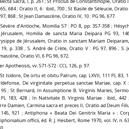
lecta Sacra, I, p. 261 ; St Proclus de Constantinople, Oratio I,
65, 684 ; Oratio II, 6 : ibid., 700 ; St Basile de Séleucie, Oratio 
97, 868 ; St Jean Damascène, Oratio IV, 10 : PG 96, 677.
 Sévère d'Antioche, Momilia 57 : PO 8, pp. 357-358 ; Hésyc
 Jérusalem, Homilia de sancta Maria Deipara PG 93, 146
ysippe de Jérusalem, Oratio in sanctam Mariam Deiparam, 
19, p. 338 ; S. André de Crète, Oratio V : PG 97, 896 ; S. 
ascène, Oratio VI, 6 PG 96, 672.
er Apotheosis, vv. 571-572 : CCL 126, p. 97.
 St Isidore, De ortu et obitu Patrum, cap. LXVII, 111 PL 83, 1
Ildefonse, De virginitate perpetua sanctae Mariae, cap. X 
 95 ; St Bernard, In Assumptione B. Virginis Maries, Sermo
 PL 183, 428 ; In Nativitate B. Virginis Mariae : ibid., 442 
rre Damien, Carmina sacra et preces II, Oratio ad Deum Fili
 145, 921 ; Antiphona « Beata Dei Genitrix Maria » : Cor
iphonialium officii, éd. R. J. Hesbert, Rome 1970, vol. IV, n. 6
80.