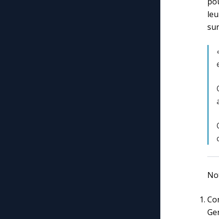
pou
leu
sur
Not
Con
Gen