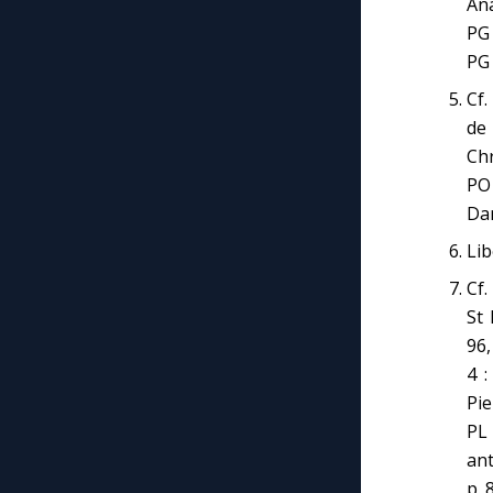
Ana
PG 
PG 
Cf.
de
Chr
PO 
Dam
Lib
Cf.
St 
96,
4 :
Pie
PL
ant
p. 