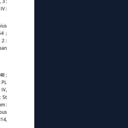
 3 :
IV :
hius
4 ;
2 :
Jean
48 ;
: PL
 IV,
; St
um :
pus
314,