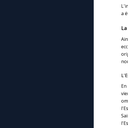
L'i
a é
La
Ai
ecc
ori
nou
L'E
En 
vie
omb
l'E
Sai
l'E