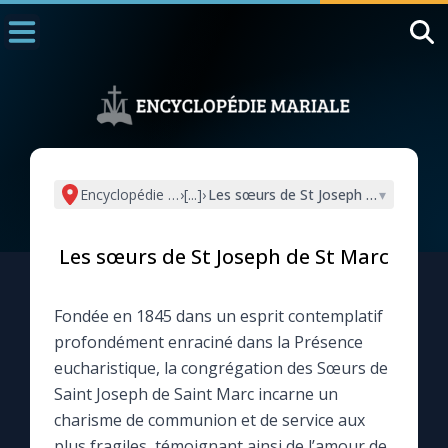
Accueil
La Messe
Aujourd'hui
Nous souten
Encyclopédie mariale
›
[...]
›
Les sœurs de St Joseph de St Marc
▾
◼︎
1000 Raisons de Croire
Les sœurs de St Joseph de St Marc
L'actualité de la semaine
Fondée en 1845 dans un esprit contemplatif
La chaîne Youtube
profondément enraciné dans la Présence
eucharistique, la congrégation des Sœurs de
La newsletter
Saint Joseph de Saint Marc incarne un
charisme de communion et de service aux
La vidéo de la semaine
plus fragiles, témoignant ainsi de l’amour de