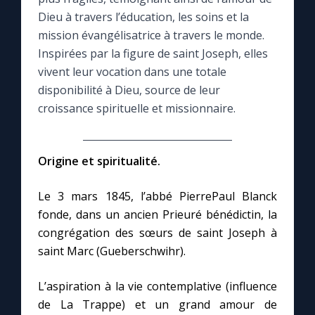
Dieu à travers l’éducation, les soins et la
Le compte Tiktok
mission évangélisatrice à travers le monde.
Inspirées par la figure de saint Joseph, elles
vivent leur vocation dans une totale
Le magazine
disponibilité à Dieu, source de leur
croissance spirituelle et missionnaire.
Le site internet
Questions-réponses
Origine et spiritualité.
Le 3 mars 1845, l’abbé PierrePaul Blanck
◼︎
Prier au quotidien
fonde, dans un ancien Prieuré bénédictin, la
congrégation des sœurs de saint Joseph à
Avec Thérèse de Lisieux
saint Marc (Gueberschwihr).
L'Évangile chaque jour
L’aspiration à la vie contemplative (influence
de La Trappe) et un grand amour de
Les premiers samedis du mois