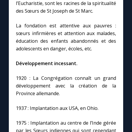
l’Eucharistie, sont les racines de la spiritualité
des Sœurs de St Joseph de St Marc.
Marie qui défait les nœuds
La fondation est attentive aux pauvres :
Me consacrer à Jésus par Marie
sœurs infirmières et attention aux malades,
éducation des enfants abandonnés et des
adolescents en danger, écoles, etc.
Mes intentions de prière
Développement incessant.
Une Minute avec Marie
1920 : La Congrégation connaît un grand
Une neuvaine
développement avec la création de la
Province allemande.
◼︎
À la une
1937 : Implantation aux USA, en Ohio.
1000 Raisons de Croire
1975 : Implantation au centre de l’Inde gérée
par les Sœurs indiennes qui sont cependant