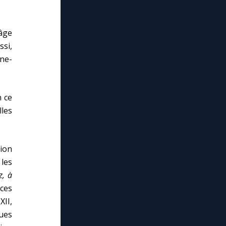
’âge
ssi,
ne-
 ce
lles
tion
les
z, à
âces
XII,
ues