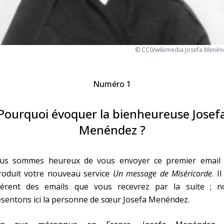
Faire un don
Marie de Nazareth
© CC0/wikimedia Josefa Menénde
sus
Numéro 1
Pourquoi évoquer la bienheureuse Josef
Menéndez ?
arie
us sommes heureux de vous envoyer ce premier email 
troduit votre nouveau service
Un message de Miséricorde
. I
fférent des emails que vous recevrez par la suite ; n
sentons ici la personne de sœur Josefa Menéndez.