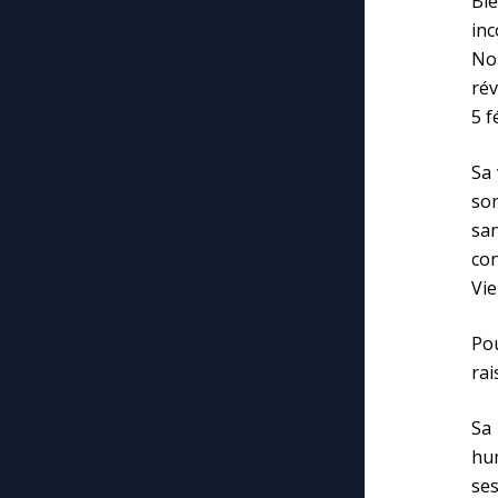
Bi
inc
No
rév
5 f
Sa 
son
sa
co
Vie
Pou
rai
Sa
hum
ses