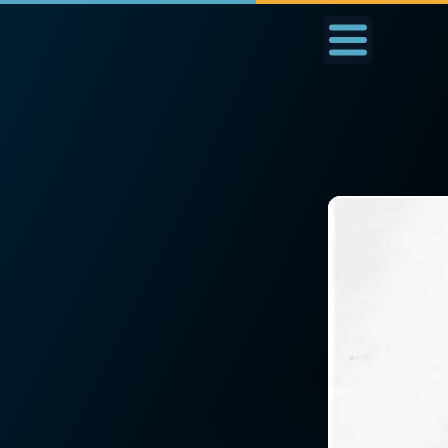
Accueil
La Messe
Aujourd'hui
Nous
◼︎
1000 Raisons de Croire
◼︎
Prier au quotidien
L'actualité de la
Avec Thérèse de Li
semaine
L'Évangile chaque j
La chaîne Youtube
Les premiers same
La newsletter
du mois