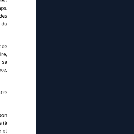
est
mps.
des
r du
t de
ire,
 sa
ce,
tre
son
e (à
e et