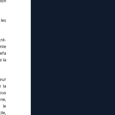
tion
 les
ré-
nte
sefa
e la
œur
 la
nous
ne,
 le
ile,