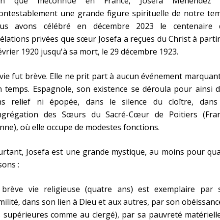
en que méconnue en France, Josefa Menéndez 
ontestablement une grande figure spirituelle de notre te
us avons célébré en décembre 2023 le centenaire 
élations privées que sœur Josefa a reçues du Christ à parti
évrier 1920 jusqu'à sa mort, le 29 décembre 1923.
vie fut brève. Elle ne prit part à aucun événement marquan
 temps. Espagnole, son existence se déroula pour ainsi d
ns relief ni épopée, dans le silence du cloître, dans
ngrégation des Sœurs du Sacré-Cœur de Poitiers (Fran
nne), où elle occupe de modestes fonctions.
rtant, Josefa est une grande mystique, au moins pour qua
sons :
 brève vie religieuse (quatre ans) est exemplaire par 
ilité, dans son lien à Dieu et aux autres, par son obéissanc
 supérieures comme au clergé), par sa pauvreté matériell