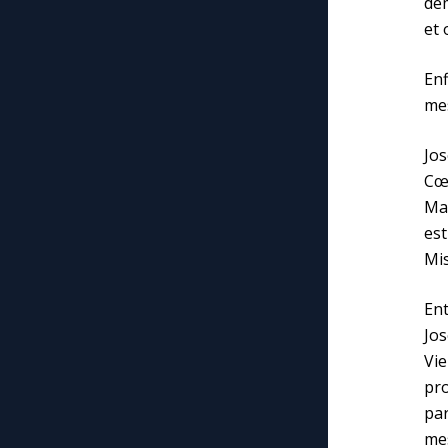
dem
et 
Enf
mes
Jos
Cœu
Mar
est
Mis
En
Jo
Vie
pr
pa
mes