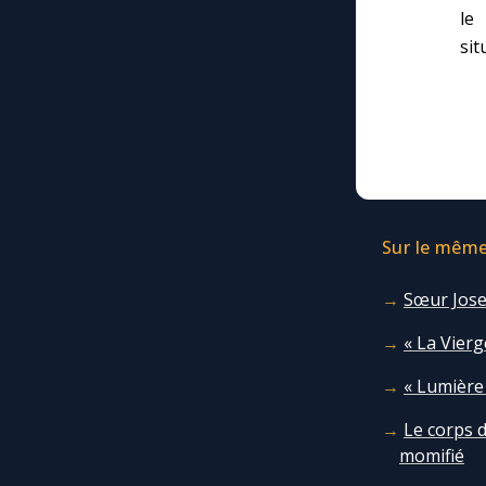
le
sit
Sur le même 
Sœur Jose
« La Vier
« Lumière 
Le corps 
momifié