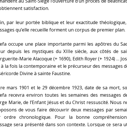
andent au Saint-Siège l’ouverture d’un procès de béatifica
obtiennent satisfaction.
in, par leur portée biblique et leur exactitude théologique,
sages qu’elle recueille forment un corpus de premier plan.
efa occupe une place importante parmi les apôtres du Sac
r depuis les mystiques du XIIIe siècle, aux côtés de sai
guerite-Marie Alacoque (+ 1690), Edith Royer (+ 1924) … Jo
 à la fois la contemporaine et le précurseur des messages d
éricorde Divine à sainte Faustine.
tre mars 1901 et le 29 décembre 1923, date de sa mort, s
sefa recevra environ toutes les semaines des messages de
rge Marie, de l’Enfant Jésus et du Christ ressuscité. Nous 
oposons de vous faire découvrir deux messages par semai
r ordre chronologique. Pour la bonne compréhension
sage sera présenté dans son contexte. Lorsque ce sera ut