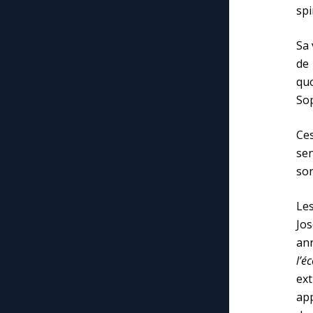
spi
Sa 
de 
qu
Sop
Ces
sen
son
Les
Jo
an
l’é
ext
ap