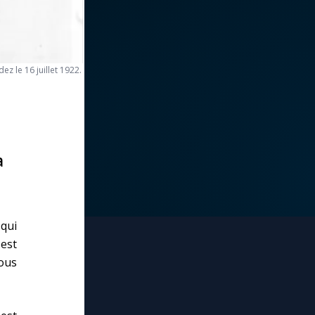
z le 16 juillet 1922.
a
qui
l est
ous