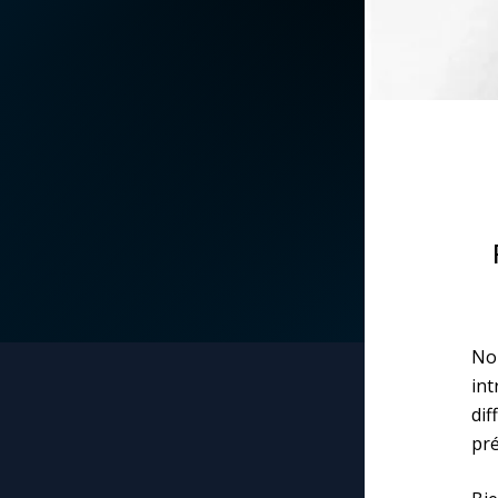
La vidéo de la semaine
Marie qui défait les
nœuds
Le compte Tiktok
Me consacrer à Jé
par Marie
Le magazine
Mes intentions de
Le site internet
prière
Questions-réponses
Une Minute avec M
No
Une neuvaine
in
di
pré