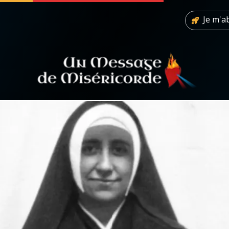
Je m'
 soutenir
À propos
Facebook
Infos légales
◼︎
À la une
sieux
1000 Raisons de Croire
our
Chapelet pour le monde
dis
Contact