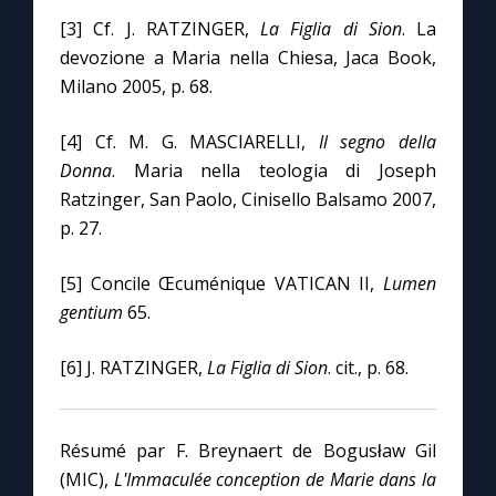
[3] Cf. J. RATZINGER,
La Figlia di Sion
. La
devozione a Maria nella Chiesa, Jaca Book,
Milano 2005, p. 68.
[4] Cf. M. G. MASCIARELLI,
Il segno della
Donna
. Maria nella teologia di Joseph
Ratzinger, San Paolo, Cinisello Balsamo 2007,
p. 27.
[5] Concile Œcuménique VATICAN II,
Lumen
gentium
65.
[6] J. RATZINGER,
La Figlia di Sion
. cit., p. 68.
Résumé par F. Breynaert de Bogusław Gil
(MIC),
L'Immaculée conception de Marie dans la