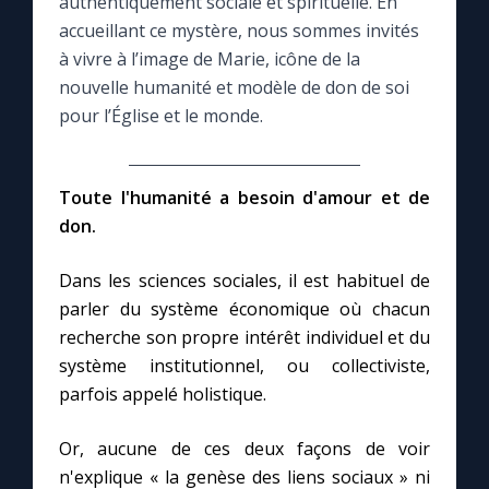
authentiquement sociale et spirituelle. En
accueillant ce mystère, nous sommes invités
Le compte Tiktok
à vivre à l’image de Marie, icône de la
nouvelle humanité et modèle de don de soi
Le magazine
pour l’Église et le monde.
Le site internet
Toute l'humanité a besoin d'amour et de
don.
Questions-réponses
Dans les sciences sociales, il est habituel de
parler du système économique où chacun
◼︎
Prier au quotidien
recherche son propre intérêt individuel et du
Avec Thérèse de Lisieux
système institutionnel, ou collectiviste,
parfois appelé holistique.
L'Évangile chaque jour
Or, aucune de ces deux façons de voir
n'explique « la genèse des liens sociaux » ni
Les premiers samedis du mois