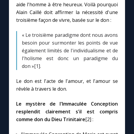
aide l'homme à être heureux. Voilà pourquoi
Alain Caillé doit affirmer la nécessité d'une
Marie qui défait les nœuds
troisième façon de vivre, basée sur le don :
Me consacrer à Jésus par Marie
« Le troisième paradigme dont nous avons
besoin pour surmonter les points de vue
également limités de l'individualisme et de
Mes intentions de prière
l'holisme est donc un paradigme du
don »[1].
Une Minute avec Marie
Le don est l'acte de l'amour, et l'amour se
Une neuvaine
révèle à travers le don.
Le mystère de l'Immaculée Conception
◼︎
À la une
resplendit clairement s'il est compris
1000 Raisons de Croire
comme don du Dieu Trinitaire
[2] :