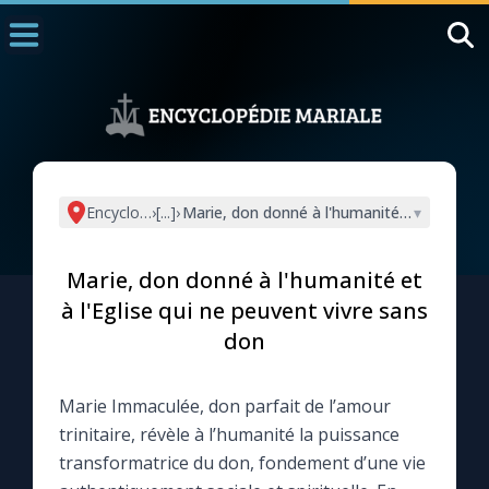
Accueil
La Messe
Aujourd'hui
Nous souten
Encyclopédie mariale
›
[...]
›
Marie, don donné à l'humanité et à l'Eglise
▾
◼︎
1000 Raisons de Croire
Marie, don donné à l'humanité et
L'actualité de la semaine
à l'Eglise qui ne peuvent vivre sans
don
La chaîne Youtube
Marie Immaculée, don parfait de l’amour
La newsletter
trinitaire, révèle à l’humanité la puissance
transformatrice du don, fondement d’une vie
La vidéo de la semaine