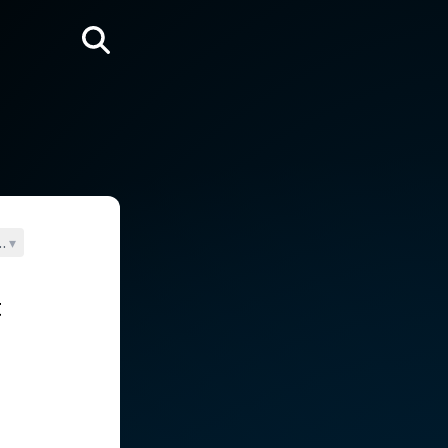
Rechercher
ican II
▾
t