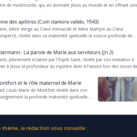
re de miséricorde, qui, en donnant Jésus au monde et en offrant son
rif...
ine des apôtres (Cum clamore valido, 1943)
rie, Mère Vierge au Cœur immaculé et Mère Martyre au Cœur
anspercé, révèle dans sa maternité spirituelle la source profonde de
ute fécondité apos...
bermann : La parole de Marie aux serviteurs (Jn 2)
rie, pleinement éclairée par l'Esprit-Saint, révèle par son invitation à
éir à Jésus la profondeur du mystère divin à l'œuvre lors des noces d
n...
ntfort et le rôle maternel de Marie
int Louis-Marie de Montfort révèle dans son
seignement la profonde maternité spirituelle de
rie, voie unique par laquelle le Christ est venu
 m...
thème, la rédaction vous conseille :