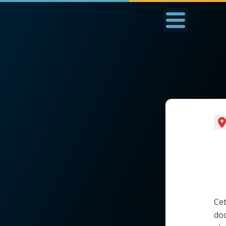
Accueil
La Messe
Aujourd'hui
Nous
◼︎
1000 Raisons de Croire
◼︎
Prier au quotidien
L'actualité de la
Avec Thérèse de Li
semaine
L'Évangile chaque j
La chaîne Youtube
Cet
Les premiers same
doc
La newsletter
du mois