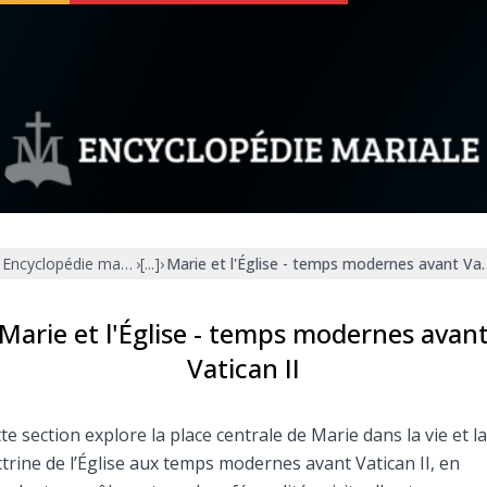
 soutenir
À propos
Facebook
Infos légales
Encyclopédie mariale
›
[...]
›
Marie et l'Église - temps modernes avant Vat
◼︎
À la une
sieux
1000 Raisons de Croire
Marie et l'Église - temps modernes avan
Vatican II
our
Chapelet pour le monde
te section explore la place centrale de Marie dans la vie et la
dis
Contact
trine de l’Église aux temps modernes avant Vatican II, en