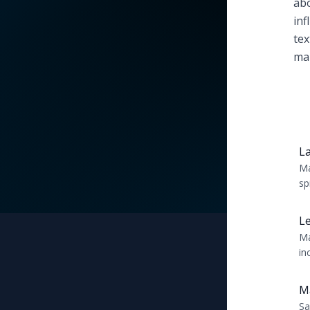
abo
inf
La vidéo de la semaine
Marie qui défait les
tex
nœuds
mar
Le compte Tiktok
Me consacrer à Jé
par Marie
Le magazine
Mes intentions de
Le site internet
La
prière
Ma
Questions-réponses
sp
Une Minute avec M
rô
la 
L
Une neuvaine
Ma
in
de
Ma
Sa