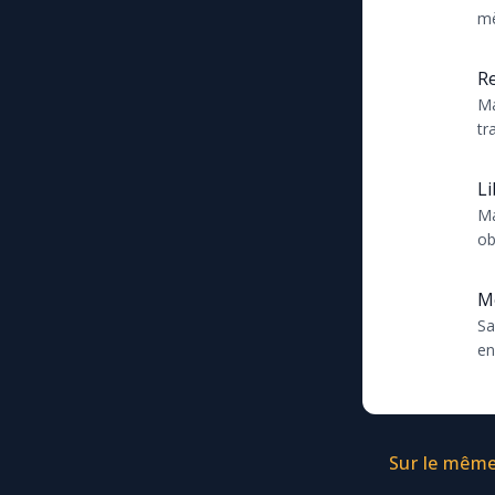
mè
sac
Re
Ma
tr
to
Li
Ma
ob
Ca
Mo
Sa
en
Ma
au
Sur le même 