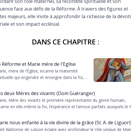
rdant son rôle maternel, sa fécondité spirituelle et son
Faire un don
luence face aux défis de la Réforme. À travers des figures et
tes majeurs, elle invite à approfondir la richesse de la dévot
Marie de Nazareth
iale et son impact ecclésial.
sus
DANS CE CHAPITRE :
 Réforme et Marie mère de l'Eglise
rie, mère de l’Église, incarne la maternité
irituelle qui engendre et enseigne dans la foi, un
arie
le reconnu même par des figures majeures de
Réf...
es deux Mères des vivants (Dom Guéranger)
rie, Mère des vivants et première représentante du genre humain,
carne en elle-même la foi, l’espérance et l’amour parfaits auxquels le F
 Die...
rie nous enfante à la vie divine de la grâce (St. A. de Liguori
int Alphonse de Liguori éclaire avec profondeur le rôle unique de Mar