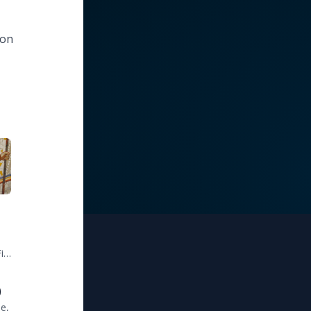
ion
ils
)
ie,