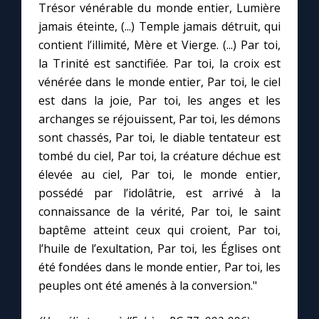
Trésor vénérable du monde entier, Lumière
jamais éteinte, (...) Temple jamais détruit, qui
Marie qui défait les nœuds
contient l’illimité, Mère et Vierge. (...) Par toi,
la Trinité est sanctifiée. Par toi, la croix est
Me consacrer à Jésus par Marie
vénérée dans le monde entier, Par toi, le ciel
est dans la joie, Par toi, les anges et les
archanges se réjouissent, Par toi, les démons
Mes intentions de prière
sont chassés, Par toi, le diable tentateur est
tombé du ciel, Par toi, la créature déchue est
Une Minute avec Marie
élevée au ciel, Par toi, le monde entier,
possédé par l’idolâtrie, est arrivé à la
Une neuvaine
connaissance de la vérité, Par toi, le saint
baptême atteint ceux qui croient, Par toi,
l’huile de l’exultation, Par toi, les Églises ont
◼︎
À la une
été fondées dans le monde entier, Par toi, les
1000 Raisons de Croire
peuples ont été amenés à la conversion."