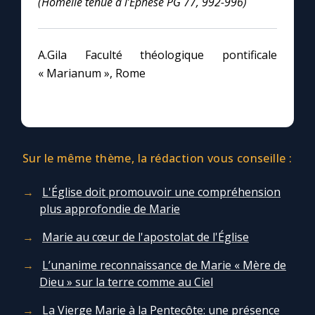
(Homélie tenue à l’Ephèse PG 77, 992-996)
Chapelet pour le monde
Contact
A.Gila Faculté théologique pontificale
« Marianum », Rome
Faire un don
Marie de Nazareth
Sur le même thème, la rédaction vous conseille :
L'Église doit promouvoir une compréhension
plus approfondie de Marie
Marie au cœur de l'apostolat de l'Église
L’unanime reconnaissance de Marie « Mère de
Dieu » sur la terre comme au Ciel
La Vierge Marie à la Pentecôte: une présence