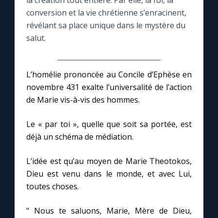
la création tout entière. Par elle, la foi, la
conversion et la vie chrétienne s’enracinent,
Le compte Tiktok
révélant sa place unique dans le mystère du
salut.
Le magazine
L’homélie prononcée au Concile d’Ephèse en
Le site internet
novembre 431 exalte l’universalité de l’action
de Marie vis-à-vis des hommes.
Questions-réponses
Le « par toi », quelle que soit sa portée, est
déjà un schéma de médiation.
◼︎
Prier au quotidien
L’idée est qu’au moyen de Marie Theotokos,
Avec Thérèse de Lisieux
Dieu est venu dans le monde, et avec Lui,
toutes choses.
L'Évangile chaque jour
" Nous te saluons, Marie, Mère de Dieu,
Les premiers samedis du mois