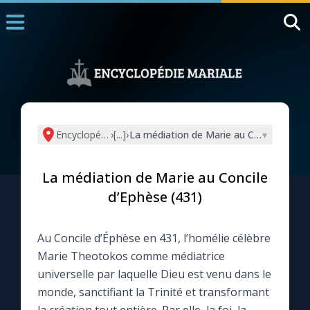
Accueil
La Messe
Aujourd'hui
Nous souten
Encyclopédie mariale
›
[...]
›
La médiation de Marie au Concile d’Eph
▾
◼︎
1000 Raisons de Croire
La médiation de Marie au Concile
L'actualité de la semaine
d’Ephèse (431)
La chaîne Youtube
Au Concile d’Éphèse en 431, l’homélie célèbre
Marie Theotokos comme médiatrice
La newsletter
universelle par laquelle Dieu est venu dans le
monde, sanctifiant la Trinité et transformant
La vidéo de la semaine