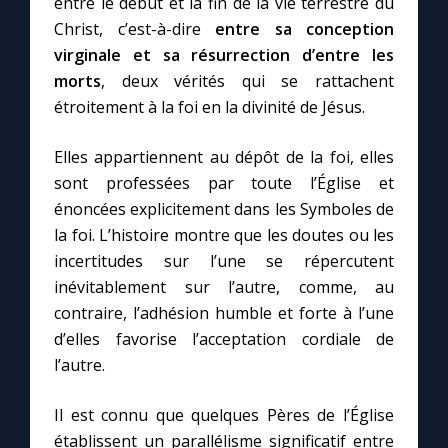
entre le début et la fin de la vie terrestre du
Christ, c’est-à-dire
entre sa conception
virginale et sa résurrection d’entre les
Marie qui défait les nœuds
morts
, deux vérités qui se rattachent
étroitement à la foi en la divinité de Jésus.
Me consacrer à Jésus par Marie
Elles appartiennent au dépôt de la foi, elles
Mes intentions de prière
sont professées par toute l’Église et
énoncées explicitement dans les Symboles de
Une Minute avec Marie
la foi. L’histoire montre que les doutes ou les
incertitudes sur l’une se répercutent
Une neuvaine
inévitablement sur l’autre, comme, au
contraire, l’adhésion humble et forte à l’une
d’elles favorise l’acceptation cordiale de
◼︎
À la une
l’autre.
1000 Raisons de Croire
Il est connu que quelques Pères de l’Église
établissent un parallélisme significatif entre