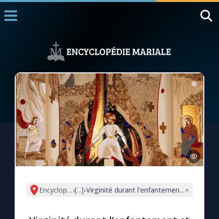
Accueil
La Messe
Aujourd'hui
Nous souten
◼︎
1000 Raisons de Croire
L'actualité de la semaine
La chaîne Youtube
La newsletter
Encyclopédie mariale
›
[...]
›
Virginité durant l’enfantement et Résurrec
▾
La vidéo de la semaine