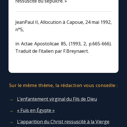
ressuscité du sépulcre. »
JeanPaul II, Allocution à Capoue, 24 mai 1992,
n°5,
in Actae Apostolicae 85, (1993, 2, p.665-666).
Traduit de l’italien par F.Breynaert.
Sur le même thème, la rédaction vous conseille :
L’enfantement virginal du Fils de Dieu
« Fuis en Égypte »
L’apparition du Christ ressuscité à la Vierge