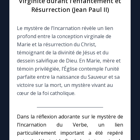
Virginité durant l’enfantement et
Résurrection (Jean Paul II)
Le compte Tiktok
Le mystère de l’Incarnation révèle un lien
Le magazine
profond entre la conception virginale de
Marie et la résurrection du Christ,
Le site internet
témoignant de la divinité de Jésus et du
dessein salvifique de Dieu. En Marie, mère et
Questions-réponses
témoin privilégiée, l’Église contemple l’unité
parfaite entre la naissance du Sauveur et sa
victoire sur la mort, un mystère vivant au
◼︎
Prier au quotidien
cœur de la foi catholique.
Avec Thérèse de Lisieux
Dans la réflexion adorante sur le mystère de
L'Évangile chaque jour
l’Incarnation du Verbe, un lien
particulièrement important a été repéré
Les premiers samedis du mois