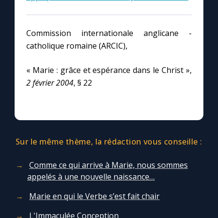
Chapelet pour le monde
Contact
Commission internationale anglicane -
catholique romaine (ARCIC),
Faire un don
« Marie : grâce et espérance dans le Christ »,
2 février 2004
, § 22
Marie de Nazareth
Sur le même thème, la rédaction vous conseille :
Comme ce qui arrive à Marie, nous sommes
appelés à une nouvelle naissance…
Marie en qui le Verbe s’est fait chair
L'Immaculée Conception