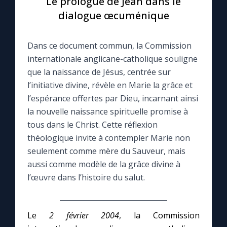
Le prologue de Jean dans le
dialogue œcuménique
Le compte Tiktok
Dans ce document commun, la Commission
Le magazine
internationale anglicane-catholique souligne
que la naissance de Jésus, centrée sur
Le site internet
l’initiative divine, révèle en Marie la grâce et
l’espérance offertes par Dieu, incarnant ainsi
Questions-réponses
la nouvelle naissance spirituelle promise à
tous dans le Christ. Cette réflexion
théologique invite à contempler Marie non
◼︎
Prier au quotidien
seulement comme mère du Sauveur, mais
aussi comme modèle de la grâce divine à
Avec Thérèse de Lisieux
l’œuvre dans l’histoire du salut.
L'Évangile chaque jour
Le
2 février 2004
, la Commission
Les premiers samedis du mois