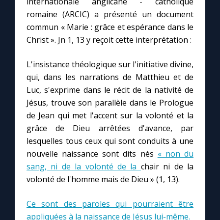
internationale anglicane - catholique
romaine (ARCIC) a présenté un document
commun « Marie : grâce et espérance dans le
Marie qui défait les nœuds
Christ ». Jn 1, 13 y reçoit cette interprétation :
Me consacrer à Jésus par Marie
L'insistance théologique sur l'initiative divine,
qui, dans les narrations de Matthieu et de
Mes intentions de prière
Luc, s'exprime dans le récit de la nativité de
Jésus, trouve son parallèle dans le Prologue
Une Minute avec Marie
de Jean qui met l'accent sur la volonté et la
grâce de Dieu arrêtées d'avance, par
Une neuvaine
lesquelles tous ceux qui sont conduits à une
nouvelle naissance sont dits nés
« non du
sang, ni de la volonté de la
chair ni de la
◼︎
À la une
volonté de l'homme mais de Dieu » (1, 13).
1000 Raisons de Croire
Ce sont des paroles qui pourraient être
appliquées à la naissance de Jésus lui-même.