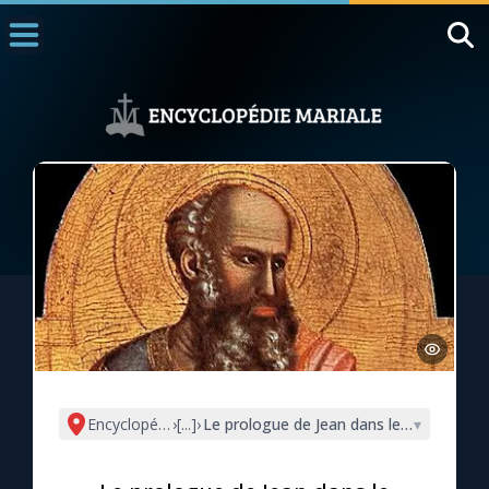
Accueil
La Messe
Aujourd'hui
Nous souten
◼︎
1000 Raisons de Croire
L'actualité de la semaine
La chaîne Youtube
La newsletter
Encyclopédie mariale
›
[...]
›
Le prologue de Jean dans le dialogue 
▾
La vidéo de la semaine