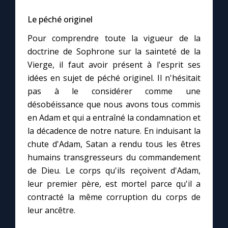
Le péché originel
Marie qui défait les nœuds
Pour comprendre toute la vigueur de la
doctrine de Sophrone sur la sainteté de la
Me consacrer à Jésus par Marie
Vierge, il faut avoir présent à l'esprit ses
idées en sujet de péché originel. Il n'hésitait
Mes intentions de prière
pas à le considérer comme une
désobéissance que nous avons tous commis
Une Minute avec Marie
en Adam et qui a entraîné la condamnation et
la décadence de notre nature. En induisant la
chute d'Adam, Satan a rendu tous les êtres
Une neuvaine
humains transgresseurs du commandement
de Dieu. Le corps qu'ils reçoivent d'Adam,
◼︎
À la une
leur premier père, est mortel parce qu'il a
contracté la même corruption du corps de
1000 Raisons de Croire
leur ancêtre.