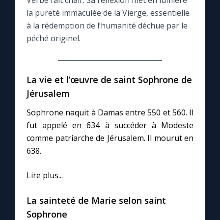
Verbe fait chair. Sa réflexion met en lumière
la pureté immaculée de la Vierge, essentielle
Le compte Tiktok
à la rédemption de l’humanité déchue par le
péché originel.
Le magazine
La vie et l’œuvre de saint Sophrone de
Le site internet
Jérusalem
Questions-réponses
Sophrone naquit à Damas entre 550 et 560. Il
fut appelé en 634 à succéder à Modeste
comme patriarche de Jérusalem. Il mourut en
◼︎
Prier au quotidien
638.
Avec Thérèse de Lisieux
Lire plus...
L'Évangile chaque jour
La sainteté de Marie selon saint
Sophrone
Les premiers samedis du mois