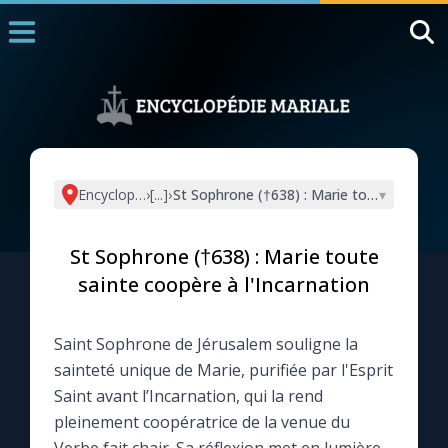
Accueil
La Messe
Aujourd'hui
Nous souten
Encyclopédie mariale
›
[...]
›
St Sophrone (†638) : Marie toute sainte c
▾
◼︎
1000 Raisons de Croire
St Sophrone (†638) : Marie toute
L'actualité de la semaine
sainte coopère à l'Incarnation
La chaîne Youtube
Saint Sophrone de Jérusalem souligne la
sainteté unique de Marie, purifiée par l'Esprit
La newsletter
Saint avant l’Incarnation, qui la rend
pleinement coopératrice de la venue du
La vidéo de la semaine